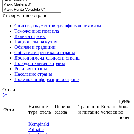
Информация о стране
Список документов для оформления визы
Таможенные правила
Валюта страны
Национальная кухня
Обычаи и традиции
События и фестивали страны
Достопримечательности страны
Погода и климат страны
Религия страны
Население страны
Полезная информация о стране
Отели
5*
Цена/
Название
Период
Транспорт
Кол-во
Кол-
Фото
тура, отель
заезда
и питание
человек
во
ночей
Kempinski
Adriatic