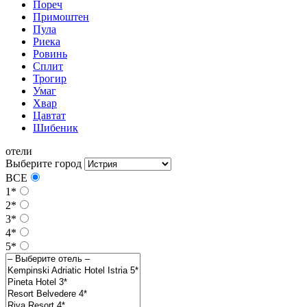
Пореч
Примоштен
Пула
Риека
Ровинь
Сплит
Трогир
Умаг
Хвар
Цавтат
Шибеник
отели
Выберите город
ВСЕ
1*
2*
3*
4*
5*