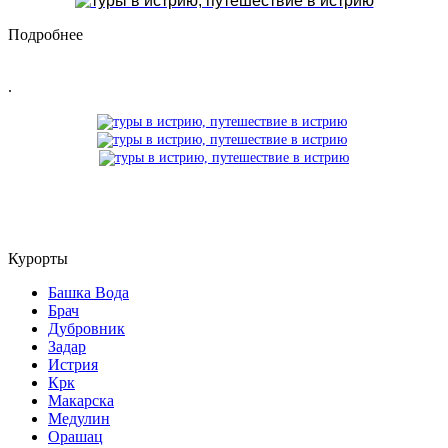
Подробнее
.
Курорты
Башка Вода
Брач
Дубровник
Задар
Истрия
Крк
Макарска
Медулин
Орашац