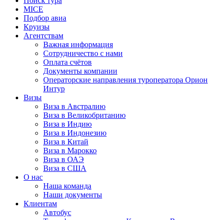
Поиск тура
MICE
Подбор авиа
Круизы
Агентствам
Важная информация
Сотрудничество с нами
Оплата счётов
Документы компании
Операторские направления туроператора Орион
Интур
Визы
Виза в Австралию
Виза в Великобританию
Виза в Индию
Виза в Индонезию
Виза в Китай
Виза в Марокко
Виза в ОАЭ
Виза в США
О нас
Наша команда
Наши документы
Клиентам
Автобус