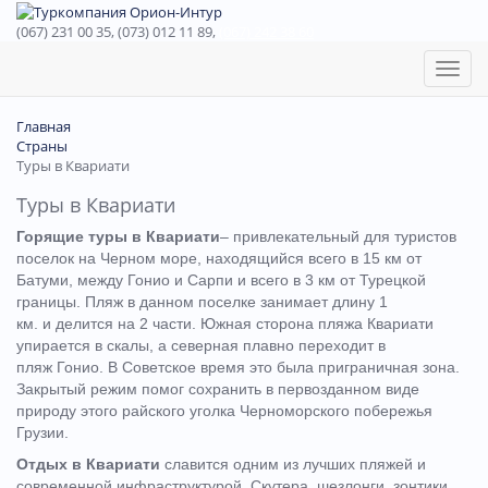
(067) 231 00 35, (073) 012 11 89,
(067) 242 38 60
Toggl
naviga
Главная
Страны
Туры в Квариати
Туры в Квариати
Горящие туры в Квариати
– привлекательный для туристов
поселок на Черном море, находящийся всего в 15 км от
Батуми, между Гонио и Сарпи и всего в 3 км от Турецкой
границы. Пляж в данном поселке занимает длину 1
км. и делится на 2 части. Южная сторона пляжа Квариати
упирается в скалы, а северная плавно переходит в
пляж Гонио. В Советское время это была приграничная зона.
Закрытый режим помог сохранить в первозданном виде
природу этого райского уголка Черноморского побережья
Грузии.
Отдых в Квариати
славится одним из лучших пляжей и
современной инфраструктурой. Скутера, шезлонги, зонтики,