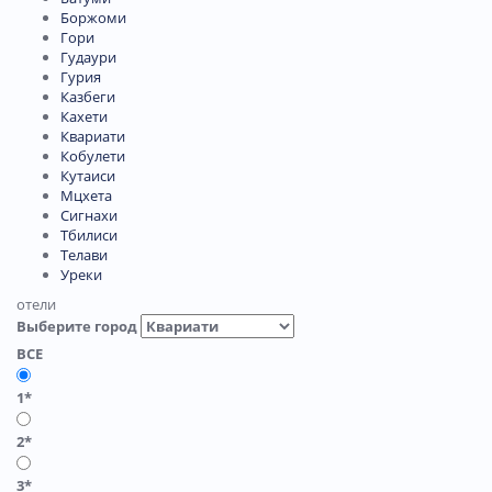
Боржоми
Гори
Гудаури
Гурия
Казбеги
Кахети
Квариати
Кобулети
Кутаиси
Мцхета
Сигнахи
Тбилиси
Телави
Уреки
отели
Выберите город
ВСЕ
1*
2*
3*