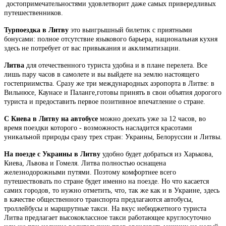
достопримечательностями удовлетворит даже самых привередливых
путешественников.
Турпоездка в Литву
это выигрышный билетик с приятными
бонусами: полное отсутствие языкового барьера, национальная кухня
здесь не потребует от вас привыкания и акклиматизации.
Литва
для отечественного туриста удобна и в плане перелета. Все
лишь пару часов в самолете и вы выйдете на землю настоящего
гостеприимства. Сразу же три международных аэропорта в Литве: в
Вильнюсе, Каунасе и Паланге,готовы принять в свои объятия дорогого
туриста и предоставить первое позитивное впечатление о стране.
С Киева в Литву
на автобусе
можно доехать уже за 12 часов, во
время поездки которого - возможность насладится красотами
уникальной природы сразу трех стран: Украины, Белоруссии и Литвы.
На поезде с Украины в Литву
удобно будет добраться из Харькова,
Киева, Львова и Гомеля.
Литва полностью оснащена
железнодорожными путями. Поэтому комфортнее всего
путешествовать по стране будет именно на поезде. Но что касается
самих городов, то нужно отметить, что, так же как и в Украине, здесь
в качестве общественного транспорта предлагаются автобусы,
троллейбусы и маршрутные такси. На вкус небюджетного туриста
Литва предлагает высококлассное такси работающее круглосуточно