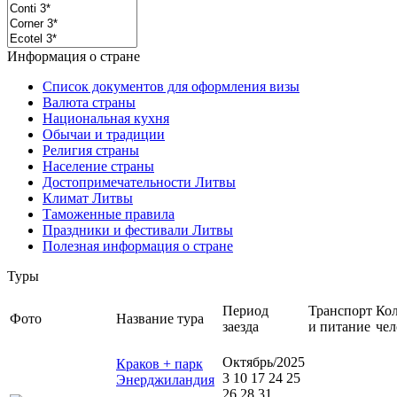
Информация о стране
Список документов для оформления визы
Валюта страны
Национальная кухня
Обычаи и традиции
Религия страны
Население страны
Достопримечательности Литвы
Климат Литвы
Таможенные правила
Праздники и фестивали Литвы
Полезная информация о стране
Туры
Период
Транспорт
Кол
Фото
Название тура
заезда
и питание
чел
Октябрь/2025
Краков + парк
3 10 17 24 25
Энерджиландия
26 28 31