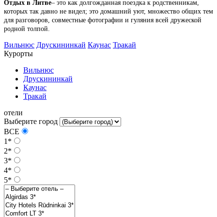
Отдых в Литве
– это как долгожданная поездка к родственникам,
которых так давно не видел; это домашний уют, множество общих тем
для разговоров, совместные фотографии и гуляния всей дружеской
родной толпой.
Вильнюс
Друскининкай
Каунас
Тракай
Курорты
Вильнюс
Друскининкай
Каунас
Тракай
отели
Выберите город
ВСЕ
1*
2*
3*
4*
5*