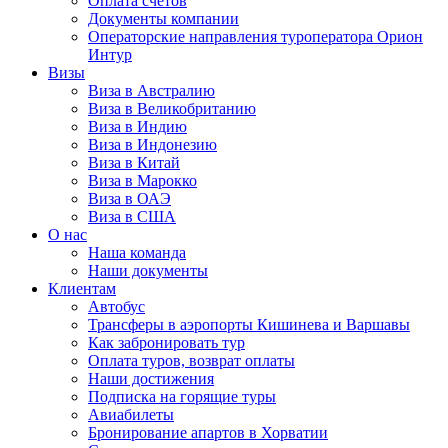
Оплата счётов
Документы компании
Операторские направления туроператора Орион
Интур
Визы
Виза в Австралию
Виза в Великобританию
Виза в Индию
Виза в Индонезию
Виза в Китай
Виза в Марокко
Виза в ОАЭ
Виза в США
О нас
Наша команда
Наши документы
Клиентам
Автобус
Трансферы в аэропорты Кишинева и Варшавы
Как забронировать тур
Оплата туров, возврат оплаты
Наши достижения
Подписка на горящие туры
Авиабилеты
Бронирование апартов в Хорватии