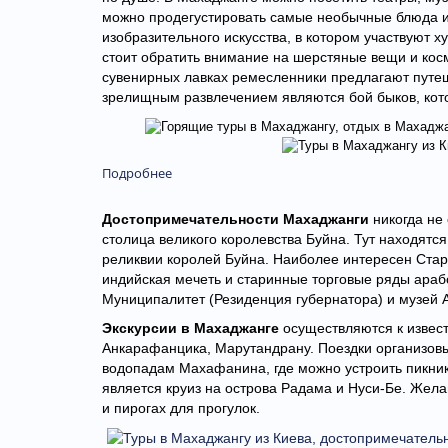
можно продегустировать самые необычные блюда и
изобразительного искусства, в котором участвуют х
стоит обратить внимание на шерстяные вещи и косм
сувенирных лавках ремесленники предлагают пут
зрелищным развлечением являются бой быков, кото
Подробнее
Достопримечательности Махаджанги
никогда не
столица великого королевства Буйна. Тут находятся
реликвии королей Буйна. Наиболее интересен Стар
индийская мечеть и старинные торговые ряды араб
Муниципалитет (Резиденция губернатора) и музей 
Экскурсии в Махаджанге
осуществляются к извес
Анкарафанцика, Марутандрану. Поездки организовы
водопадам Махафанина, где можно устроить пикни
является круиз на острова Радама и Нуси-Бе. Жел
и пирогах для прогулок.