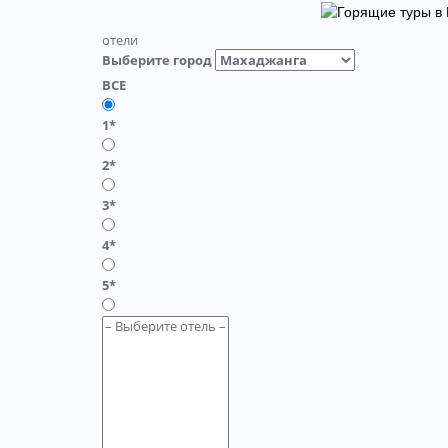
отели
Выберите город
ВСЕ
1*
2*
3*
4*
5*