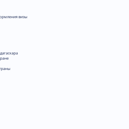
формления визы
дагаскара
тране
траны