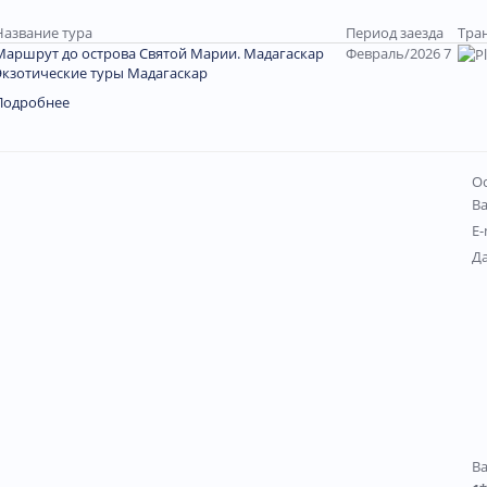
Название тура
Период заезда
Тра
Маршрут до острова Святой Марии. Мадагаскар
Февраль/2026 7
Экзотические туры Мадагаскар
Подробнее
Ос
В
E-
Д
В