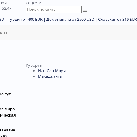
дной
Соцсети:
 52.47
D | Турция от 400 EUR | Доминикана от 2500 USD | Словакия от 319 EUR
акты
Курорты
Иль-Сен-Мари
Махаджанга
о тут
ов мира.
пическая
занятие
анах