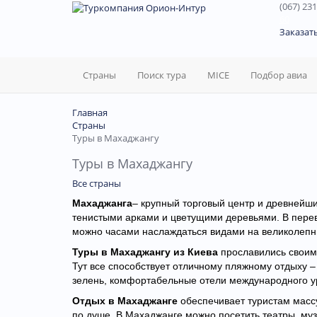
(067) 231
60
Заказат
Страны
Поиск тура
MICE
Подбор авиа
Главная
Страны
Туры в Махаджангу
Туры в Махаджангу
Все страны
Махаджанга
– крупный торговый центр и древнейши
тенистыми арками и цветущими деревьями. В перев
можно часами наслаждаться видами на великолепны
Туры в Махаджангу из Киева
прославились своими
Тут все способствует отличному пляжному отдыху 
зелень, комфортабельные отели международного ур
Отдых в Махаджанге
обеспечивает туристам массу
по душе. В Махаджанге можно посетить театры, муз