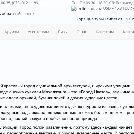
 00 35, (073) 012 11 89,
(067) 242 38
Пн - Пт: 09.30 - 18.30,
Сб: Вс: выхо
USD
= 45.84
EUR
=
ь обратный звонок
Горящие туры Египет от 350 US
Круизы
Агентствам
Визы
О нас
Клиентам
Конт
й красивый город с уникальной архитектурой, широкими улицами,
оде с языка суахили Махаджанга – это «Город Цветов», ведь именн
е аллеи орхидей, бугенвиллией и других чудесных цветов.
 пляжами, где с удовольствием отдыхают туристы из разных уголк
– лазурные воды океана, великолепные пляжи с белым песком, тро
овня, чистый воздух и необыкновенная природа.
 эмоций. Город полон развлечений, поэтому здесь каждый найдет 
еи, разнообразные выставки и другие интересные места. В рестор