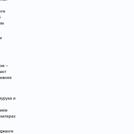
нге
В
ым
ом –
ают
ревняя
мурука и
вием
 катерах