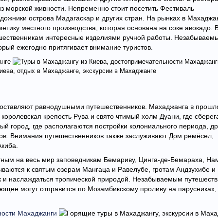
з морской живности. Непременно стоит посетить Фестиваль
удожники острова Мадагаскар и других стран. На рынках в Махаджа
етику местного производства, которая основана на соке авокадо. 
ешественникам интересные изделиями ручной работы. Незабываем
рый ежегодно притягивает внимание туристов.
 оставляют равнодушными путешественников. Махаджанга в прошл
 королевская крепость Рува и свято чтимый холм Дуани, где сберег
ый город, где располагаются постройки колониального периода, д
ов. Внимания путешественников также заслуживают Дом ремёсел,
Акиба.
тным на весь мир заповедникам Бемариву, Цинга-де-Бемараха, На
ваются к святым озерам Мангаца и Равелубе, гротам Андзухибе и
к и наслаждаться тропической природой. Незабываемым путешест
ающее могут отправится по Мозамбикскому проливу на парусниках,