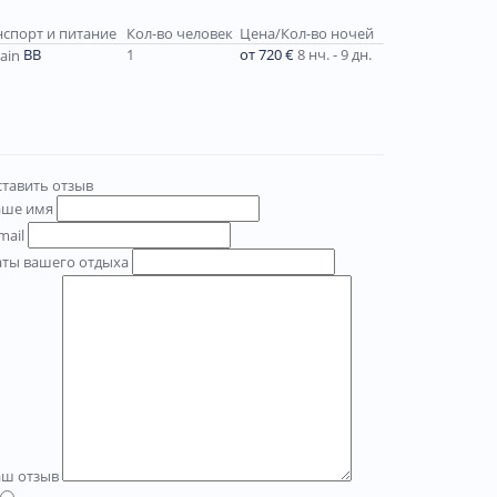
нспорт и питание
Кол-во человек
Цена/Кол-во ночей
ВВ
1
от 720 €
8 нч. - 9 дн.
тавить отзыв
аше имя
mail
аты вашего отдыха
аш отзыв