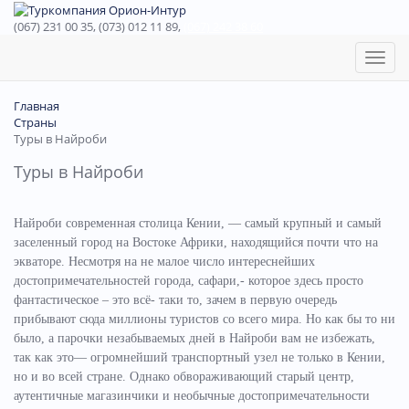
(067) 231 00 35, (073) 012 11 89,
(067) 242 38 60
Toggl
naviga
Главная
Страны
Туры в Найроби
Туры в Найроби
Найроби современная столица Кении, — самый крупный и самый
заселенный город на Востоке Африки, находящийся почти что на
экваторе. Несмотря на не малое число интереснейших
достопримечательностей города, сафари,- которое здесь просто
фантастическое – это всё- таки то, зачем в первую очередь
прибывают сюда миллионы туристов со всего мира. Но как бы то ни
было, а парочки незабываемых дней в Найроби вам не избежать,
так как это— огромнейший транспортный узел не только в Кении,
но и во всей стране. Однако обвораживающий старый центр,
аутентичные магазинчики и необычные достопримечательности