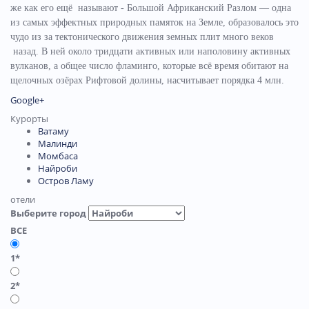
же как его ещё называют - Большой Африканский Разлом — одна
из самых эффектных природных памяток на Земле, образовалось это
чудо из за тектонического движения земных плит много веков
назад. В ней около тридцати активных или наполовину активных
вулканов, а общее число фламинго, которые всё время обитают на
щелочных озёрах Рифтовой долины, насчитывает порядка 4 млн.
Google+
Курорты
Ватаму
Малинди
Момбаса
Найроби
Остров Ламу
отели
Выберите город
ВСЕ
1*
2*