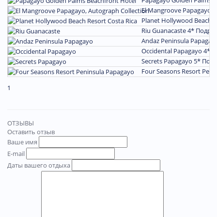
El Mangroove Papagayo, A
Planet Hollywood Beach Re
Riu Guanacaste 4*
Подро
Andaz Peninsula Papagay
Occidental Papagayo 4*
П
Secrets Papagayo 5*
Под
Four Seasons Resort Peni
1
ОТЗЫВЫ
Оставить отзыв
Ваше имя
E-mail
Даты вашего отдыха