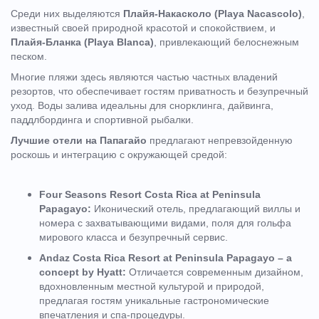
Среди них выделяются
Плайя-Накасколо (Playa Nacascolo)
,
известный своей природной красотой и спокойствием, и
Плайя-Бланка (Playa Blanca)
, привлекающий белоснежным
песком.
Многие пляжи здесь являются частью частных владений
резортов, что обеспечивает гостям приватность и безупречный
уход. Воды залива идеальны для снорклинга, дайвинга,
паддлбординга и спортивной рыбалки.
Лучшие отели
на Папагайо
предлагают непревзойденную
роскошь и интеграцию с окружающей средой:
Four Seasons Resort Costa Rica at Peninsula
Papagayo:
Иконический отель, предлагающий виллы и
номера с захватывающими видами, поля для гольфа
мирового класса и безупречный сервис.
Andaz Costa Rica Resort at Peninsula Papagayo – a
concept by Hyatt:
Отличается современным дизайном,
вдохновленным местной культурой и природой,
предлагая гостям уникальные гастрономические
впечатления и спа-процедуры.