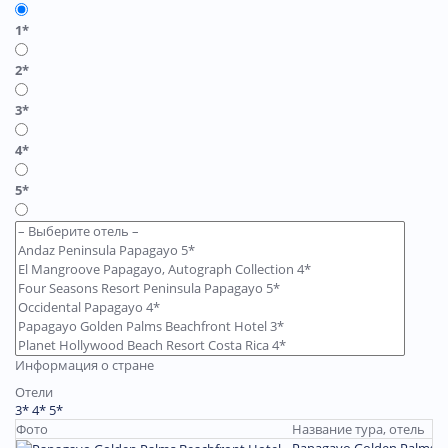
1*
2*
3*
4*
5*
Информация о стране
Отели
3*
4*
5*
Фото
Название тура, отель
Papagayo Golden Palms Be