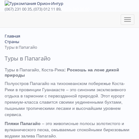
(067) 231 00 35, (073) 012 11 89,
(067) 242 38 60
Toggl
naviga
Главная
Страны
Туры в Папагайо
Туры в Папагайо
Туры в Папагайо, Коста-Рика
: Роскошь на лоне дикой
природы
Полуостров Папагайо на тихоокеанском побережье Коста-
Рики в провинции Гуанакасте – это синоним эксклюзивного
отдыха в гармонии с первозданной природой. Этот курорт
премиум-класса славится своими уединенными бухтами,
пышными тропическими лесами и высочайшим уровнем
сервиса.
Пляжи Папагайо
– это живописные полосы золотистого и
вулканического песка, омываемые спокойными бирюзовыми
водами залива Папагайо.