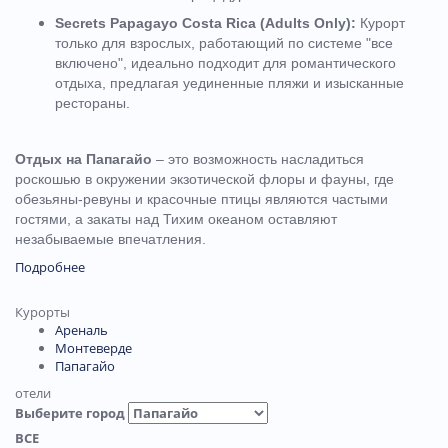
Secrets Papagayo Costa Rica (Adults Only):
Курорт
только для взрослых, работающий по системе "все
включено", идеально подходит для романтического
отдыха, предлагая уединенные пляжи и изысканные
рестораны.
Отдых на Папагайо
– это возможность насладиться
роскошью в окружении экзотической флоры и фауны, где
обезьяны-ревуны и красочные птицы являются частыми
гостями, а закаты над Тихим океаном оставляют
незабываемые впечатления.
Подробнее
Курорты
Ареналь
Монтеверде
Папагайо
отели
Выберите город
ВСЕ