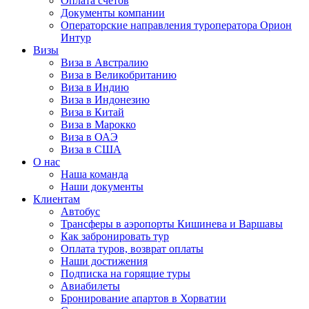
Оплата счётов
Документы компании
Операторские направления туроператора Орион
Интур
Визы
Виза в Австралию
Виза в Великобританию
Виза в Индию
Виза в Индонезию
Виза в Китай
Виза в Марокко
Виза в ОАЭ
Виза в США
О нас
Наша команда
Наши документы
Клиентам
Автобус
Трансферы в аэропорты Кишинева и Варшавы
Как забронировать тур
Оплата туров, возврат оплаты
Наши достижения
Подписка на горящие туры
Авиабилеты
Бронирование апартов в Хорватии