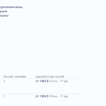
формления визы
тране
траны
Кол-во человек
Цена/Кол-во ночей
1
от 1883 $
10 нч. - 11 дн.
1
от 1904 $
10 нч. - 11 дн.