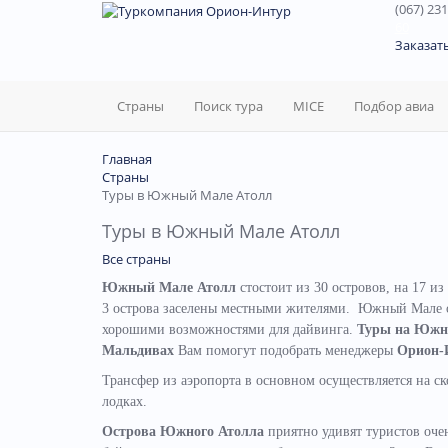
(067) 231
60
Заказат
Страны
Поиск тура
MICE
Подбор авиа
Главная
Страны
Туры в Южный Мале Атолл
Туры в Южный Мале Атолл
Все страны
Южный Мале Атолл
стостоит из 30 островов, на 17 и
3 острова заселены местными жителями. Южный Мале от
хорошими возможностями для дайвинга.
Туры на Южны
Мальдивах
Вам помогут подобрать менеджеры
Орион-
Трансфер из аэропорта в основном осуществляется на с
лодках.
Острова Южного Атолла
приятно удивят туристов оче