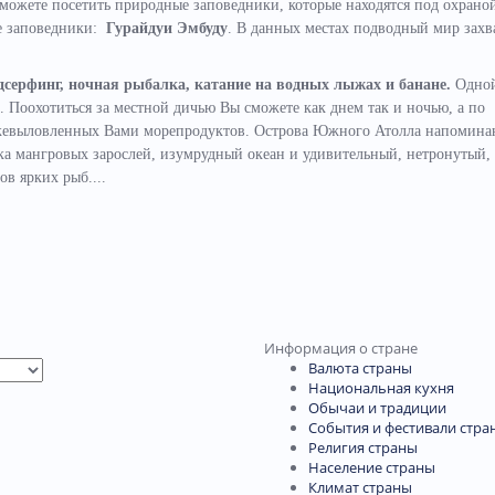
можете посетить природные заповедники, которые находятся под охрано
ие заповедники:
Гурайдуи Эмбуду
. В данных местах подводный мир захв
дсерфинг, ночная рыбалка, катание на водных лыжах и банане.
Одной
. Поохотиться за местной дичью Вы сможете как днем так и ночью, а по
ежевыловленных Вами морепродуктов. Острова Южного Атолла напомин
ка мангровых зарослей, изумрудный океан и удивительный, нетронутый,
в ярких рыб....
Информация о стране
Валюта страны
Национальная кухня
Обычаи и традиции
События и фестивали стра
Религия страны
Население страны
Климат страны