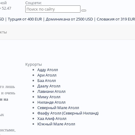
дной
Соцсети:
 52.47
D | Турция от 400 EUR | Доминикана от 2500 USD | Словакия от 319 EUR
акты
Курорты
Адду Атолл
Ари Атолл
Баа Атолл
Даалу Атолл
его лишь
Лавиани Атолл
 и очень
Миму Атолл
и на
Ниланде Атолл
Северный Мале Атолл
Фаафу Атолл (Северный Ниланд)
ых
Хаа Алиф Атолл
Южный Мале Атолл
шистыми,