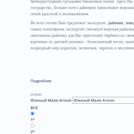
буйнорастущими гроздьями банановых пальм. Здесь Вы 
государства. Больше всего дайверов привлекают морск
своей красотой и великолепием.
Во всех отелях Вам предложат экскурсии:
дайвинг
,
вин
самых популярных экскурсий считается морская рыбалка
окончанию рыбалки для Вас приготовят барбекю из св
картинки из детской книжки - белоснежный песок, шап
подводный мир кораллов, молюсков, черепах и миллионо
Подробнее
отели
Южный Мале Атолл
ВСЕ
1*
2*