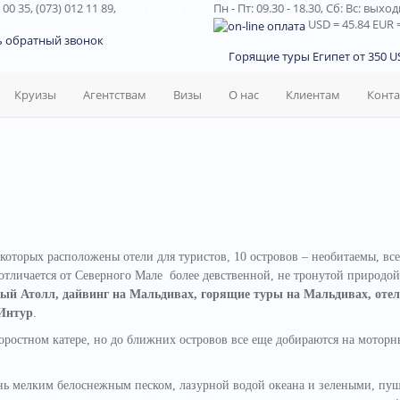
 00 35, (073) 012 11 89,
(067) 242 38
Пн - Пт: 09.30 - 18.30,
Сб: Вс: выхо
USD
= 45.84
EUR
=
ь обратный звонок
Горящие туры Египет от 350 US
Круизы
Агентствам
Визы
О нас
Клиентам
Конт
з которых расположены отели для туристов, 10 островов – необитаемы, вс
личается от Северного Мале более девственной, не тронутой природой
й Атолл, дайвинг на Мальдивах, горящие туры на Мальдивах, отел
Интур
.
коростном катере, но до ближних островов все еще добираются на моторн
нь мелким белоснежным песком, лазурной водой океана и зелеными, пу