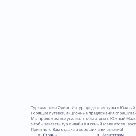
Туркомпания Орион-Интур предлагает туры в Южный 
Горящие путевки, акционные предложения спрашива
Мы приложим все усилия, чтобы отдых в Южный Мале 
Чтобы заказать тур онлайн в Южный Мале Атолл , вос
Приятного Вам отдыха и хороших впечатлений!
Страны
Агентствам