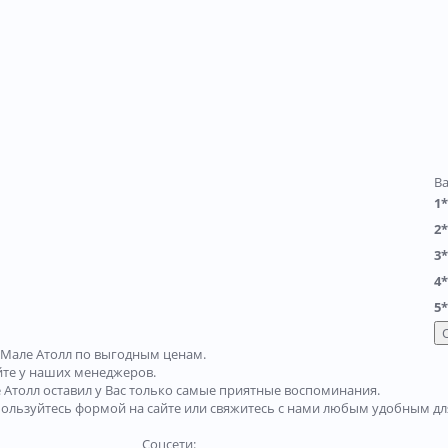
В
1*
2*
3*
4*
5*
Мале Атолл по выгодным ценам.
йте у наших менеджеров.
Атолл оставил у Вас только самые приятные воспоминания.
пользуйтесь формой на сайте или свяжитесь с нами любым удобным дл
Соцсети: