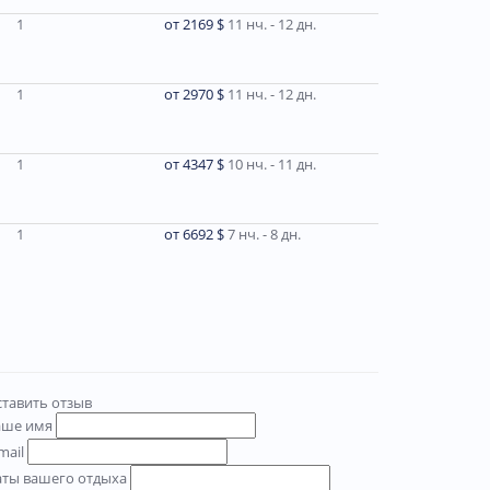
1
от 2169 $
11 нч. - 12 дн.
1
от 2970 $
11 нч. - 12 дн.
1
от 4347 $
10 нч. - 11 дн.
1
от 6692 $
7 нч. - 8 дн.
тавить отзыв
аше имя
mail
аты вашего отдыха