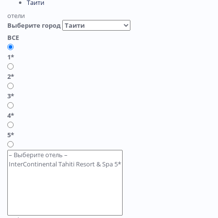
Таити
отели
Выберите город
ВСЕ
1*
2*
3*
4*
5*