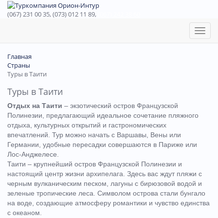
(067) 231 00 35, (073) 012 11 89,
(067) 242 38 60
Toggl
naviga
Главная
Страны
Туры в Таити
Туры в Таити
Отдых на Таити
– экзотический остров Французской
Полинезии, предлагающий идеальное сочетание пляжного
отдыха, культурных открытий и гастрономических
впечатлений. Тур можно начать с Варшавы, Вены или
Германии, удобные пересадки совершаются в Париже или
Лос-Анджелесе.
Таити – крупнейший остров Французской Полинезии и
настоящий центр жизни архипелага. Здесь вас ждут пляжи с
черным вулканическим песком, лагуны с бирюзовой водой и
зеленые тропические леса. Символом острова стали бунгало
на воде, создающие атмосферу романтики и чувство единства
с океаном.