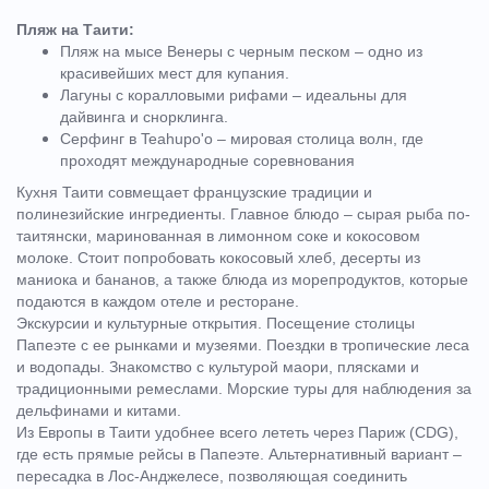
Пляж на Таити:
Пляж на мысе Венеры с черным песком – одно из
красивейших мест для купания.
Лагуны с коралловыми рифами – идеальны для
дайвинга и снорклинга.
Серфинг в Teahupo'o – мировая столица волн, где
проходят международные соревнования
Кухня Таити совмещает французские традиции и
полинезийские ингредиенты. Главное блюдо – сырая рыба по-
таитянски, маринованная в лимонном соке и кокосовом
молоке. Стоит попробовать кокосовый хлеб, десерты из
маниока и бананов, а также блюда из морепродуктов, которые
подаются в каждом отеле и ресторане.
Экскурсии и культурные открытия. Посещение столицы
Папеэте с ее рынками и музеями. Поездки в тропические леса
и водопады. Знакомство с культурой маори, плясками и
традиционными ремеслами. Морские туры для наблюдения за
дельфинами и китами.
Из Европы в Таити удобнее всего лететь через Париж (CDG),
где есть прямые рейсы в Папеэте. Альтернативный вариант –
пересадка в Лос-Анджелесе, позволяющая соединить