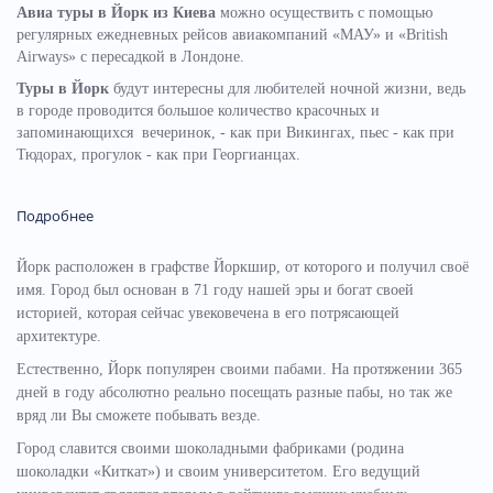
Авиа туры в Йорк из Киева
можно осуществить с помощью
регулярных ежедневных рейсов авиакомпаний «МАУ» и «British
Airways» с пересадкой в Лондоне.
Туры в Йорк
будут интересны для любителей ночной жизни, ведь
в городе проводится большое количество красочных и
запоминающихся вечеринок, - как при Викингах, пьес - как при
Тюдорах, прогулок - как при Георгианцах.
Подробнее
Йорк расположен в графстве Йоркшир, от которого и получил своё
имя. Город был основан в 71 году нашей эры и богат своей
историей, которая сейчас увековечена в его потрясающей
архитектуре.
Естественно, Йорк популярен своими пабами. На протяжении 365
дней в году абсолютно реально посещать разные пабы, но так же
вряд ли Вы сможете побывать везде.
Город славится своими шоколадными фабриками (родина
шоколадки «Киткат») и своим университетом. Его ведущий