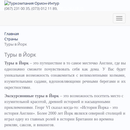
(067) 231 00 35, (073) 012 11 89,
(067) 242 38 60
Toggl
naviga
Главная
Страны
Туры в Йорк
Туры в Йорк
Туры в Йорк
– это путешествие в то самое местечко Англии, где вы
однозначно сможете почувствовать себя как дома. У Вас будет
уникальная возможность ознакомиться с великолепными холмами,
изумительными садами, вдохновляющими речными берегами и их
окрестностями.
Экскурсионные туры в Йорк
– это возможность посетить место с
изумительной красотой, древней историей и насыщенными
приключениями. Георг VI сказал когда-то: «История Йорка - это
история Англии». Более 2000 лет Йорк являлся северной столицей и
играл одну из главных ролей в истории Британии во времена
римлян, саксов, и викингов.