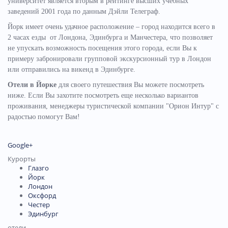
университет является вторым в рейтинге высших учебных
заведений 2001 года по данным Дэйли Телеграф.
Йорк имеет очень удачное расположение – город находится всего в
2 часах езды от Лондона, Эдинбурга и Манчестера, что позволяет
не упускать возможность посещения этого города, если Вы к
примеру забронировали групповой экскурсионный тур в Лондон
или отправились на викенд в Эдинбурге.
Отели в Йорке
для своего путешествия Вы можете посмотреть
ниже. Если Вы захотите посмотреть еще несколько вариантов
проживания, менеджеры туристической компании "Орион Интур" с
радостью помогут Вам!
Google+
Курорты
Глазго
Йорк
Лондон
Оксфорд
Честер
Эдинбург
отели