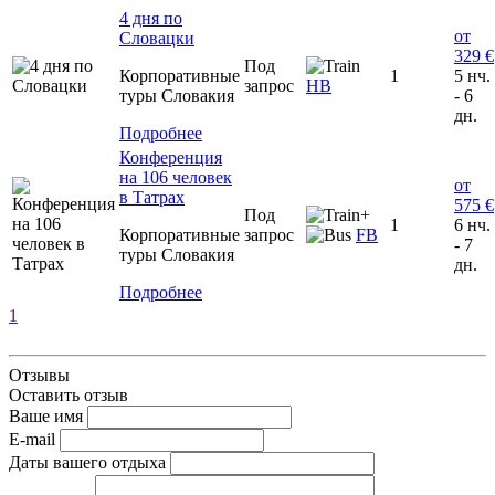
4 дня по
от
Словацки
329 €
Под
Корпоративные
1
5 нч.
запрос
НВ
туры Словакия
- 6
дн.
Подробнее
Конференция
на 106 человек
от
в Татрах
575 €
Под
+
1
6 нч.
Корпоративные
запрос
FB
- 7
туры Словакия
дн.
Подробнее
1
Отзывы
Оставить отзыв
Ваше имя
E-mail
Даты вашего отдыха