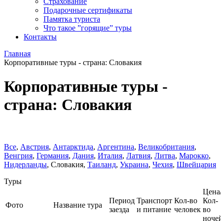
Страхование
Подарочные сертификаты
Памятка туриста
Что такое ”горящие” туры
Контакты
Главная
Корпоративные туры - страна: Словакия
Корпоративные туры -
страна: Словакия
Все
,
Австрия
,
Антарктида
,
Аргентина
,
Великобритания
,
Венгрия
,
Германия
,
Дания
,
Италия
,
Латвия
,
Литва
,
Марокко
,
Нидерланды
,
Словакия
,
Таиланд
,
Украина
,
Чехия
,
Швейцария
Туры
Цена
Период
Транспорт
Кол-во
Кол-
Фото
Название тура
заезда
и питание
человек
во
ноче