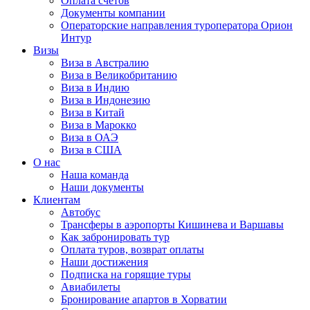
Оплата счётов
Документы компании
Операторские направления туроператора Орион
Интур
Визы
Виза в Австралию
Виза в Великобританию
Виза в Индию
Виза в Индонезию
Виза в Китай
Виза в Марокко
Виза в ОАЭ
Виза в США
О нас
Наша команда
Наши документы
Клиентам
Автобус
Трансферы в аэропорты Кишинева и Варшавы
Как забронировать тур
Оплата туров, возврат оплаты
Наши достижения
Подписка на горящие туры
Авиабилеты
Бронирование апартов в Хорватии