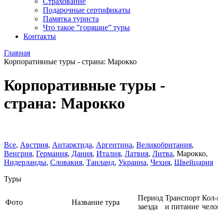
Страхование
Подарочные сертификаты
Памятка туриста
Что такое ”горящие” туры
Контакты
Главная
Корпоративные туры - страна: Марокко
Корпоративные туры -
страна: Марокко
Все
,
Австрия
,
Антарктида
,
Аргентина
,
Великобритания
,
Венгрия
,
Германия
,
Дания
,
Италия
,
Латвия
,
Литва
,
Марокко
,
Нидерланды
,
Словакия
,
Таиланд
,
Украина
,
Чехия
,
Швейцария
Туры
Период
Транспорт
Кол-
Фото
Название тура
заезда
и питание
чело