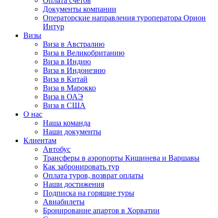
Оплата счётов
Документы компании
Операторские направления туроператора Орион
Интур
Визы
Виза в Австралию
Виза в Великобританию
Виза в Индию
Виза в Индонезию
Виза в Китай
Виза в Марокко
Виза в ОАЭ
Виза в США
О нас
Наша команда
Наши документы
Клиентам
Автобус
Трансферы в аэропорты Кишинева и Варшавы
Как забронировать тур
Оплата туров, возврат оплаты
Наши достижения
Подписка на горящие туры
Авиабилеты
Бронирование апартов в Хорватии