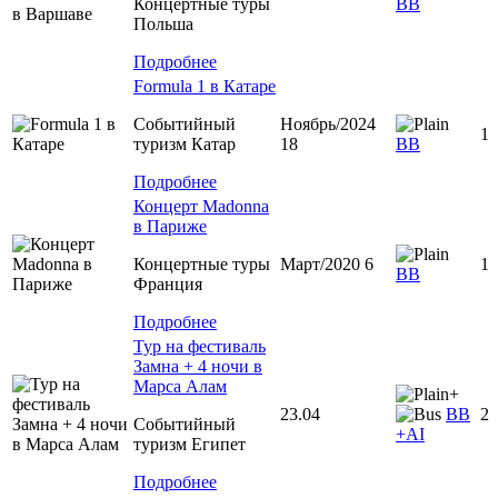
Концертные туры
BB
Польша
Подробнее
Formula 1 в Катаре
Событийный
Ноябрь/2024
1
туризм Катар
18
BB
Подробнее
Концерт Madonna
в Париже
Концертные туры
Март/2020 6
1
BB
Франция
Подробнее
Тур на фестиваль
Замна + 4 ночи в
Марса Алам
+
23.04
ВВ
2
Событийный
+АІ
туризм Египет
Подробнее