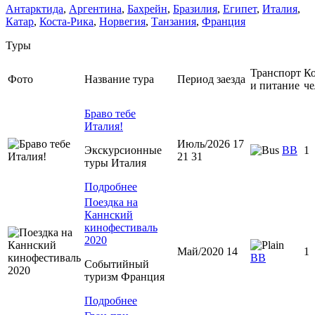
Антарктида
,
Аргентина
,
Бахрейн
,
Бразилия
,
Египет
,
Италия
,
Катар
,
Коста-Рика
,
Норвегия
,
Танзания
,
Франция
Туры
Транспорт
Ко
Фото
Название тура
Период заезда
и питание
че
Браво тебе
Италия!
Июль/2026 17
Экскурсионные
BB
1
21 31
туры Италия
Подробнее
Поездка на
Каннский
кинофестиваль
2020
Май/2020 14
1
BB
Событийный
туризм Франция
Подробнее