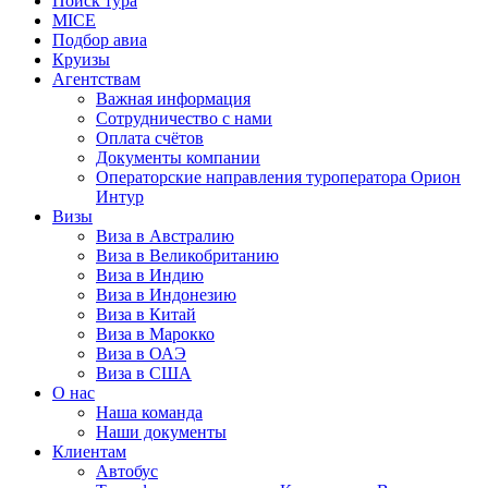
Поиск тура
MICE
Подбор авиа
Круизы
Агентствам
Важная информация
Сотрудничество с нами
Оплата счётов
Документы компании
Операторские направления туроператора Орион
Интур
Визы
Виза в Австралию
Виза в Великобританию
Виза в Индию
Виза в Индонезию
Виза в Китай
Виза в Марокко
Виза в ОАЭ
Виза в США
О нас
Наша команда
Наши документы
Клиентам
Автобус