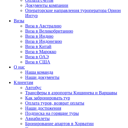
Оплата счётов
Документы компании
Операторские направления туроператора Орион
Интур
Визы
Виза в Австралию
Виза в Великобританию
Виза в Индию
Виза в Индонезию
Виза в Китай
Виза в Марокко
Виза в ОАЭ
Виза в США
О нас
Наша команда
Наши документы
Клиентам
Автобус
Трансферы в аэропорты Кишинева и Варшавы
Как забронировать тур
Оплата туров, возврат оплаты
Наши достижения
Подписка на горящие туры
Авиабилеты
Бронирование апартов в Хорватии