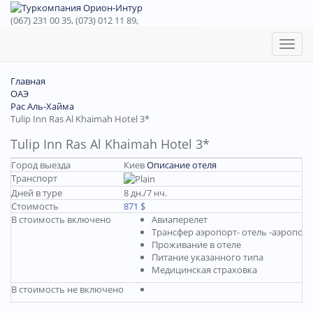
(067) 231 00 35, (073) 012 11 89,
(067) 242 38 60
Toggl
naviga
Главная
ОАЭ
Рас Аль-Хайма
Tulip Inn Ras Al Khaimah Hotel 3*
Tulip Inn Ras Al Khaimah Hotel 3*
Город выезда
Киев
Описание отеля
Транспорт
Дней в туре
8 дн./7 нч.
Стоимость
871 $
В стоимость включено
Авиаперелет
Трансфер аэропорт- отель -аэропорт
Проживание в отеле
Питание указанного типа
Медицинская страховка
В стоимость не включено