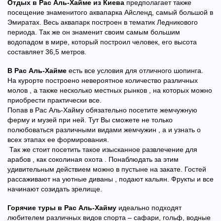
Отдых в Рас Аль-Хайме из Киева
предполагает также
посещение знаменитого аквапарка Айсленд, самый большой в
Эмиратах. Весь аквапарк построен в тематик Ледникового
периода. Так же он знаменит своим самым большим
водопадом в мире, который построил человек, его высота
составляет 36,5 метров.
В Рас Аль-Хайме
есть все условия для отличного шопинга.
На курорте построено невероятное количество различных
молов , а также несколько местных рынков , на которых можно
приобрести практически все.
Попав в Рас Аль-Хайму обязательно посетите жемчужную
ферму и музей при ней. Тут Вы сможете не только
полюбоваться различными видами жемчужин , а и узнать о
всех этапах ее формирования.
Так же стоит посетить такое изысканное развлечение для
арабов , как соколиная охота . Понаблюдать за этим
удивительным действием можно в пустыне на закате. Гостей
рассаживают на уютные диваны , подают кальян. Фрукты и все
начинают созидать зрелище.
Горячие туры в Рас Аль-Хайму
идеально подходят
любителем различных видов спорта – сафари, гольф, водные