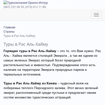
(067) 231 00 35, (073) 012 11 89,
(067) 242 38 60
Toggl
naviga
Главная
Страны
Туры в Рас Аль-Хайму
Туры в Рас Аль-Хайму
Горящие туры в Рас Аль-Хайму
– это то, что Вам нужно. Рас
Аль - Хайма является столицей Эмирата , а так же одним из
самых зеленых Эмират, который богат природной
растительностью и живностью. Подтверждением этого есть
наличие на территории Эмирата природных парков и
термальных источников.
Туры в Рас Аль-Хайму из Киева
– чудесный вояж на
побережье теплого Персидского залива. Этот вечно зеленый
эмират, расположенный среди пустыни и предлагает своим
гостям множество туристических аттракций.