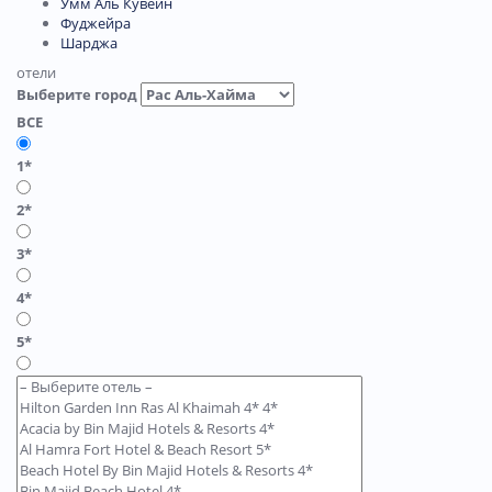
Умм Аль Кувейн
Фуджейра
Шарджа
отели
Выберите город
ВСЕ
1*
2*
3*
4*
5*