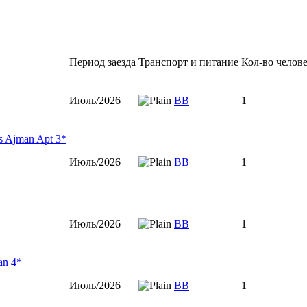
Период заезда
Транспорт и питание
Кол-во челов
Июль/2026
ВВ
1
ts Ajman Apt 3*
Июль/2026
ВВ
1
Июль/2026
ВВ
1
an 4*
Июль/2026
ВВ
1