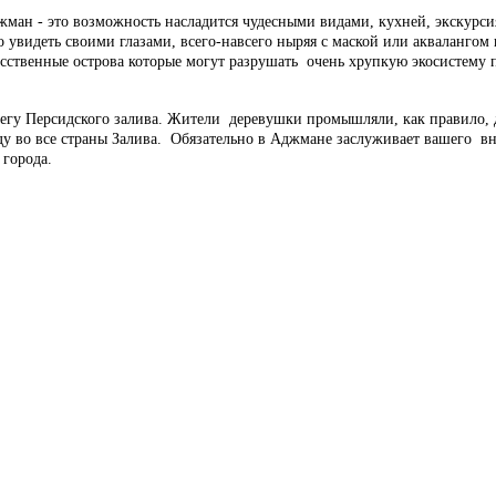
джман - это возможность насладится чудесными видами, кухней, экскур
о увидеть своими глазами, всего-навсего ныряя с маской или акваланг
кусственные острова которые могут разрушать очень хрупкую экосистему
регу Персидского залива. Жители деревушки промышляли, как правило, 
у во все страны Залива. Обязательно в Аджмане заслуживает вашего вн
 города.