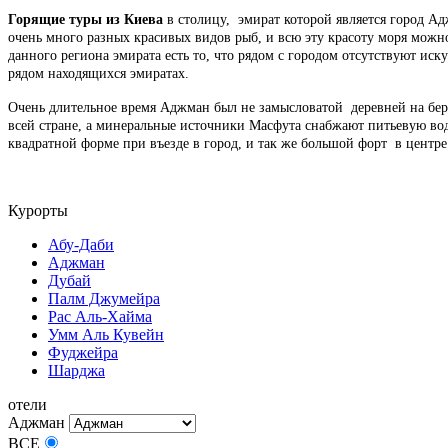
Горящие туры из Киева
в столицу, эмират которой является город А
очень много разных красивых видов рыб, и всю эту красоту моря можн
данного региона эмирата есть то, что рядом с городом отсутствуют ис
рядом находящихся эмиратах.
Очень длительное время Аджман был не замысловатой деревней на бе
всей стране, а минеральные источники Масфута снабжают питьевую вод
квадратной форме при въезде в город, и так же большой форт в центре
Курорты
Абу-Даби
Аджман
Дубай
Палм Джумейра
Рас Аль-Хайма
Умм Аль Кувейн
Фуджейра
Шарджа
отели
Аджман
ВСЕ