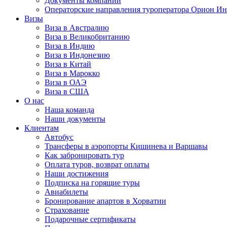
Документы компании
Операторские направления туроператора Орион Ин
Визы
Виза в Австралию
Виза в Великобританию
Виза в Индию
Виза в Индонезию
Виза в Китай
Виза в Марокко
Виза в ОАЭ
Виза в США
О нас
Наша команда
Наши документы
Клиентам
Автобус
Трансферы в аэропорты Кишинева и Варшавы
Как забронировать тур
Оплата туров, возврат оплаты
Наши достижения
Подписка на горящие туры
Авиабилеты
Бронирование апартов в Хорватии
Страхование
Подарочные сертификаты