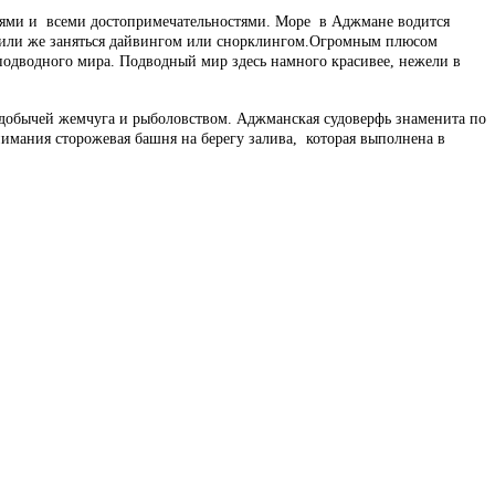
сиями и всеми достопримечательностями. Море в Аджмане водится
ом или же заняться дайвингом или снорклингом.Огромным плюсом
 подводного мира. Подводный мир здесь намного красивее, нежели в
добычей жемчуга и рыболовством. Аджманская судоверфь знаменита по
имания сторожевая башня на берегу залива, которая выполнена в