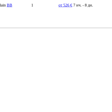
ВВ
1
от 526 €
7 нч. - 8 дн.