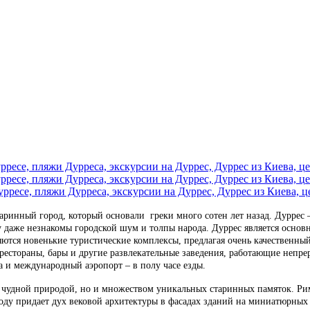
таринный город, который основали греки много сотен лет назад. Дуррес
у даже незнакомы городской шум и толпы народа. Дуррес является основ
тся новенькие туристические комплексы, предлагая очень качественный 
естораны, бары и другие развлекательные заведения, работающие непрер
а и международный аэропорт – в полу часе езды.
 чудной природой, но и множеством уникальных старинных памяток. Рим
ду придает дух вековой архитектуры в фасадах зданий на миниатюрных 