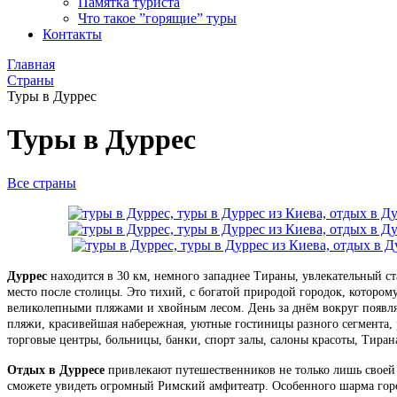
Памятка туриста
Что такое ”горящие” туры
Контакты
Главная
Страны
Туры в Дуррес
Туры в Дуррес
Все страны
Дуррес
находится в 30 км, немного западнее Тираны, увлекательный с
место после столицы. Это тихий, с богатой природой городок, котором
великолепными пляжами и хвойным лесом. День за днём вокруг появляю
пляжи, красивейшая набережная, уютные гостиницы разного сегмента, р
торговые центры, больницы, банки, спорт залы, салоны красоты, Тиран
Отдых в Дурресе
привлекают путешественников не только лишь своей
сможете увидеть огромный Римский амфитеатр. Особенного шарма горо