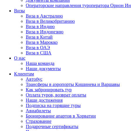
Документы компании
Операторские направления туроператора Орион Ин
Визы
Виза в Австралию
Виза в Великобританию
Виза в Индию
Виза в Индонезию
Виза в Китай
Виза в Марокко
Виза в ОАЭ
Виза в США
О нас
Наша команда
Наши документы
Клиентам
Автобус
Трансферы в аэропорты Кишинева и Варшавы
Как забронировать тур
Оплата туров, возврат оплаты
Наши достижения
Подписка на горящие туры
Авиабилеты
Бронирование апартов в Хорватии
Страхование
Подарочные сертификаты