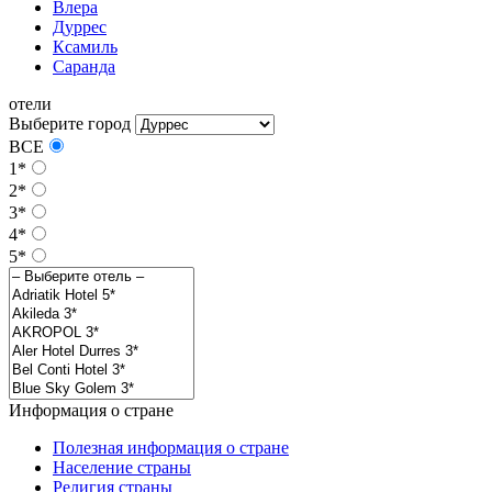
Влера
Дуррес
Ксамиль
Саранда
отели
Выберите город
ВСЕ
1*
2*
3*
4*
5*
Информация о стране
Полезная информация о стране
Население страны
Религия страны