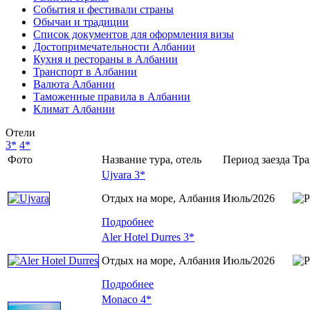
События и фестивали страны
Обычаи и традиции
Список документов для оформления визы
Достопримечательности Албании
Кухня и рестораны в Албании
Транспорт в Албании
Валюта Албании
Таможенные правила в Албании
Климат Албании
Отели
3*
4*
Фото
Название тура, отель
Период заезда
Тра
Ujvara 3*
Отдых на море, Албания
Июль/2026
Подробнее
Aler Hotel Durres 3*
Отдых на море, Албания
Июль/2026
Подробнее
Monaco 4*