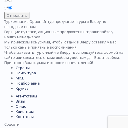
4*
5*
Отправить
Туркомпания Орион-Интур предлагает туры в Влеру по
выгодным ценам.
Горящие путевки, акционные предложения спрашивайте у
наших менеджеров.
Мы приложим все усилия, чтобы отдых в Влеру оставил у Вас
только самые приятные воспоминания.
Чтобы заказать тур онлайн в Влеру , воспользуйтесь формой на
сайте или свяжитесь с нами любым удобным для Вас способом.
Приятного Вам отдыха и хороших впечатлений!
Страны
Поиск тура
MICE
Подбор авиа
Круизы
Агентствам
Визы
О нас
Клиентам
Контакты
Соцсети: