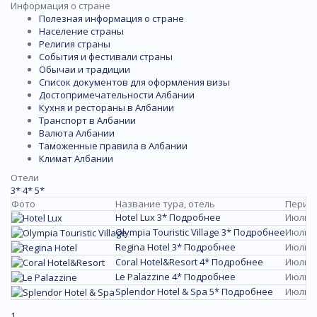
Информация о стране
Полезная информация о стране
Население страны
Религия страны
События и фестивали страны
Обычаи и традиции
Список документов для оформления визы
Достопримечательности Албании
Кухня и рестораны в Албании
Транспорт в Албании
Валюта Албании
Таможенные правила в Албании
Климат Албании
Отели
3*
4*
5*
Фото
Название тура, отель
Перио
Hotel Lux 3*
Подробнее
Июль/
Olympia Touristic Village 3*
Подробнее
Июль/
Regina Hotel 3*
Подробнее
Июль/
Coral Hotel&Resort 4*
Подробнее
Июль/
Le Palazzine 4*
Подробнее
Июль/
Splendor Hotel & Spa 5*
Подробнее
Июль/
1