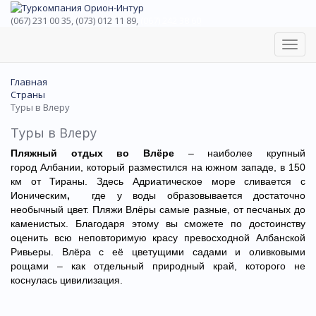
(067) 231 00 35, (073) 012 11 89,
(067) 242 38 60
Toggl
navig
Главная
Страны
Туры в Влеру
Туры в Влеру
Пляжный отдых во Влёре
– наиболее крупный
город Албании, который разместился на южном западе, в 150
км от Тираны. Здесь Адриатическое море сливается с
Ионическим
,
где у воды образовывается достаточно
необычный цвет. Пляжи Влёры самые разные, от песчаных до
каменистых. Благодаря этому вы сможете по достоинству
оценить всю неповторимую красу превосходной Албанской
Ривьеры. Влёра с её цветущими садами и оливковыми
рощами – как отдельный природный край, которого не
коснулась цивилизация.