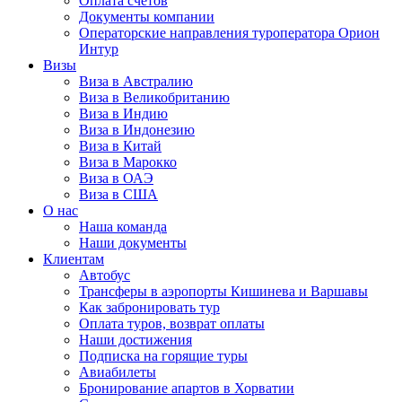
Оплата счётов
Документы компании
Операторские направления туроператора Орион
Интур
Визы
Виза в Австралию
Виза в Великобританию
Виза в Индию
Виза в Индонезию
Виза в Китай
Виза в Марокко
Виза в ОАЭ
Виза в США
О нас
Наша команда
Наши документы
Клиентам
Автобус
Трансферы в аэропорты Кишинева и Варшавы
Как забронировать тур
Оплата туров, возврат оплаты
Наши достижения
Подписка на горящие туры
Авиабилеты
Бронирование апартов в Хорватии