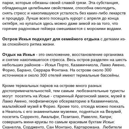
парки, которые обязаны своей славой грязи. Эта субстанция,
обладающая целебными свойствами, способна омолодить,
снять стресс и накопившуюся усталость без каких-либо лекарств
и процедур. Лучше всего посещать курорт с апреля до конца
октября, но купаться здесь можно даже зимой из-за того, что
горячие радоновые гейзера смешиваются с морскими водами.
Остров Искья подходит для семейного отдыха
с детками из-
за спокойного ритма жизни.
Отдых на Искья
- это омоложение, восстановление организма
и снятие накопившегося стресса. Весь остров разделен на шесть
небольших районов – Искья Порто, Казамиччиола, Лакко Амено,
Форио, Барано, Серрара Фонтана. На острове около 300
источников и около 300 отелей имеют термальные бассейны.
Кроме термальных парков на острове много разных
достопримечательностей, тем самым любознательные туристы
могут посетить на Искье - старинный Арагонский замок, музей в
Лакко Амено, геофизическую обсерваторию в Казамиччиола,
мальтийский музей в Форио. Кроме того, отсюда можно поехать
в Неаполь с его знаменитыми музеями, подняться на Везувий,
посетить Сорренто, Амальфи, Позитано, Равелло, Капри;
совершить мини-круизы по самым красивым бухтам Искьи:
Сканелла, Сордженто, Сан Монтано, Картаромана. Любители