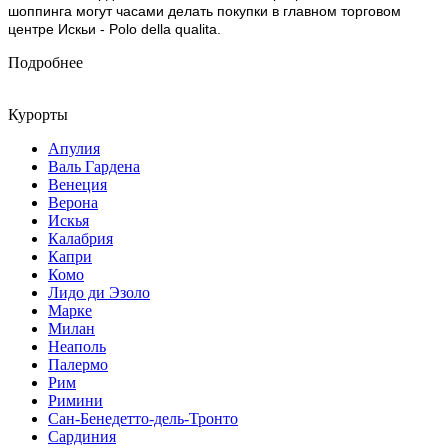
шоппинга могут часами делать покупки в главном торговом
центре Искьи - Polo della qualita.
Подробнее
Курорты
Апулия
Валь Гардена
Венеция
Верона
Искья
Калабрия
Капри
Комо
Лидо ди Эзоло
Марке
Милан
Неаполь
Палермо
Рим
Римини
Сан-Бенедетто-дель-Тронто
Сардиния