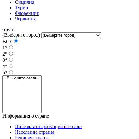
Сицилия
Турин
Флоренция
Червиния
отели
(Выберите город)
ВСЕ
1*
2*
3*
4*
5*
Информация о стране
Полезная информация о стране
Население страны
Религия страны