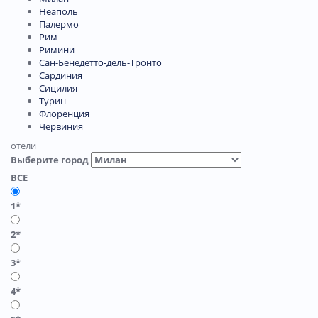
Неаполь
Палермо
Рим
Римини
Сан-Бенедетто-дель-Тронто
Сардиния
Сицилия
Турин
Флоренция
Червиния
отели
Выберите город
ВСЕ
1*
2*
3*
4*