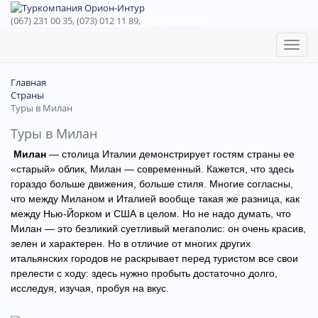
(067) 231 00 35, (073) 012 11 89,
(067) 242 38 60
Toggl
naviga
Главная
Страны
Туры в Милан
Туры в Милан
Милан
— с
толица Италии демонстрирует гостям страны ее
«старый» облик, Милан — современный. Кажется, что здесь
гораздо больше движения, больше стиля. Многие согласны,
что между Миланом и Италией вообще такая же разница, как
между Нью-Йорком и США в целом. Но не надо думать, что
Милан — это безликий суетливый мегаполис: он очень красив,
зелен и характерен. Но в отличие от многих других
итальянских городов не раскрывает перед туристом все свои
прелести с ходу: здесь нужно пробыть достаточно долго,
исследуя, изучая, пробуя на вкус.