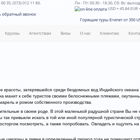
 00 35, (073) 012 11 89,
(067) 242 38
Пн - Пт: 09.30 - 18.30,
Сб: Вс: выхо
USD
= 45.84
EUR
=
ь обратный звонок
Горящие туры Египет от 350 US
Круизы
Агентствам
Визы
О нас
Клиентам
Конт
ое красоты, затерявшейся среди бездомных вод Индийского океана
она манит к себе туристов своими белоснежными пляжами, окутанн
арель и ромом собственного производства.
ительные в своем роде. В этой маленькой радушной стране Вы не 
так привыкли искать в той или иной популярной туристической ст
восторгом посмотреть, а также попробовать. Овладеть и ощутить на
тые циклоны и ливни в определенный период года не помешают отд