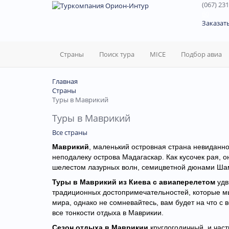
(067) 231
60
Заказат
Страны
Поиск тура
MICE
Подбор авиа
Главная
Страны
Туры в Маврикий
Туры в Маврикий
Все страны
Маврикий
, маленький островная страна невиданн
неподалеку острова Мадагаскар. Как кусочек рая, 
шелестом лазурных волн, семицветной дюнами Шам
Туры в Маврикий из Киева с авиаперелетом
удв
традиционных достопримечательностей, которые мы 
мира, однако не сомневайтесь, вам будет на что с 
все тонкости отдыха в Маврикии.
Сезон отдыха в Маврикии
круглогодичный, и час