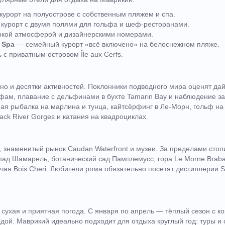
урорт на полуострове с собственным пляжем и спа.
урорт с двумя полями для гольфа и шеф-ресторанами.
ркой атмосферой и дизайнерскими номерами.
 Spa
— семейный курорт «всё включено» на белоснежном пляже.
с приватным островом Île aux Cerfs.
но и десятки активностей. Поклонники подводного мира оценят дай
фам, плавание с дельфинами в бухте Tamarin Bay и наблюдение за
ая рыбалка на марлина и тунца, кайтсёрфинг в Ле-Морн, гольф на
ack River Gorges и катания на квадроциклах.
, знаменитый рынок Caudan Waterfront и музеи. За пределами сто
пад Шамарель, ботанический сад Памплемусс, гора Le Morne Braba
ая Bois Cheri. Любители рома обязательно посетят дистиллерии S
т сухая и приятная погода. С января по апрель — тёплый сезон с к
дой. Маврикий идеально подходит для отдыха круглый год: туры и 