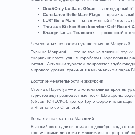
One&Only Le Saint Géran
— легендарный 5* к
Constance Belle Mare Plage
— премиальный к
LUX* Belle Mare
— современный 5* отель с я
Trou aux Biches Beachcomber Golf Resort &
Shangri-La Le Touessrok
— роскошный отель 
Чем заняться во время путешествия на Маврикий
Туры на Маврикий — это не только пляжный отдых, 
снорклинг к затонувшим кораблям и коралловым ри
китами. Активным туристам понравятся глубоководн
мирового уровня, треккинг в национальном парке Bl
Достопримечательности и экскурсии
Столица Порт-Луи — это колониальная архитектура
туристов ждут разноцветные пески Шамарель, водо
(объект ЮНЕСКО), кратер Тру-о-Серф и плантация ч
и Rhumerie de Chamarel.
Когда лучше ехать на Маврикий
Высокий сезон длится с мая по декабрь, когда стои
тропическими ливнями и максимально прогретой во