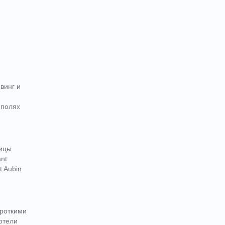
винг и
 полях
лицы
nt
t Aubin
ороткими
отели