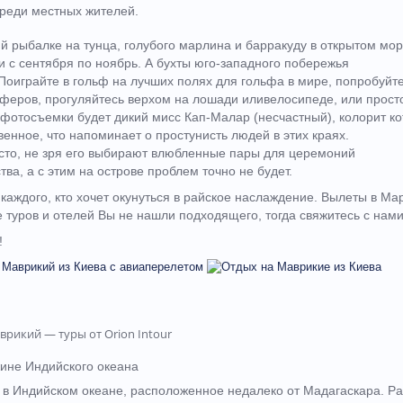
реди местных жителей.
 рыбалке на тунца, голубого марлина и барракуду в открытом мор
 с сентября по ноябрь. А бухты юго-западного побережья
оиграйте в гольф на лучших полях для гольфа в мире, попробуйт
ерферов, прогуляйтесь верхом на лошади иливелосипеде, или прост
фотосъемки будет дикий мисс Кап-Малар (несчастный), колорит ко
енное, что напоминает о простунисть людей в этих краях.
то, не зря его выбирают влюбленные пары для церемоний
ва, а с этим на острове проблем точно не будет.
каждого, кто хочет окунуться в райское наслаждение. Вылеты в Ма
 туров и отелей Вы не нашли подходящего, тогда свяжитесь с нам
!
ине Индийского океана
 в Индийском океане, расположенное недалеко от Мадагаскара. Р