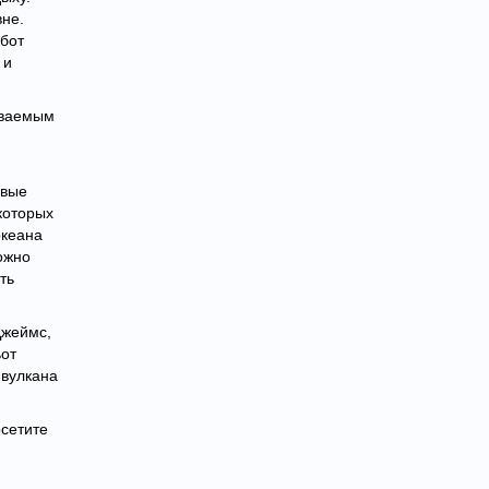
не.
бот
 и
ываемым
овые
которых
океана
ожно
ть
Джеймс,
ьот
 вулкана
сетите