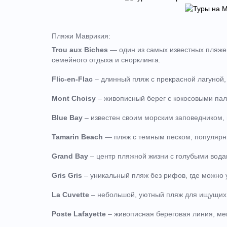
Пляжи Маврикия:
Trou aux Biches
— один из самых известных пляже
семейного отдыха и снорклинга.
Flic-en-Flac
– длинный пляж с прекрасной лагуной,
Mont Choisy
– живописный берег с кокосовыми пал
Blue Bay
– известен своим морским заповедником, 
Tamarin Beach
— пляж с темным песком, популярн
Grand Bay
– центр пляжной жизни с голубыми вод
Gris Gris
– уникальный пляж без рифов, где можно 
La Cuvette
– небольшой, уютный пляж для ищущих 
Poste Lafayette
– живописная береговая линия, мен