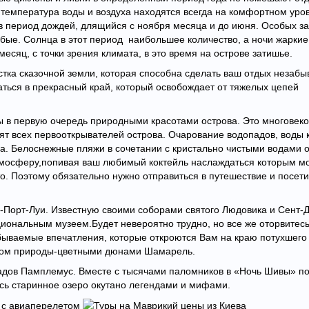
емпература воды и воздуха находятся всегда на комфортном уров
 период дождей, длящийся с ноября месяца и до июня. Особых за
бые. Солнца в этот период наибольшее количество, а ночи жаркие
есяц, с точки зрения климата, в это время на острове затишье.
стка сказочной земли, которая способна сделать ваш отдых незаб
аться в прекрасный край, который освобождает от тяжелых цепей
 в первую очередь природными красотами острова. Это многовек
ят всех первооткрывателей острова. Очарование водопадов, воды 
ца. Белоснежные пляжи в сочетании с кристально чистыми водами 
тмосферу,попивая ваш любимый коктейль наслаждаться которым м
. Поэтому обязательно нужно отправиться в путешествие и посети
ы-Порт-Луи. Известную своими соборами святого Людовика и Сент-
иональным музеем.Будет невероятно трудно, но все же оторвитес
бываемые впечатления, которые откроются Вам на краю потухшего
рком природы-цветными дюнами Шамарель.
адов Памплемус. Вместе с тысячами паломников в «Ночь Шивы» по
ось старинное озеро окутано легендами и мифами.