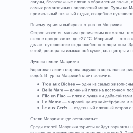
лагуны, белоснежные пляжи в обрамлении пальм, 
самых романтичных направлений мира.
Туры на М
премиальный пляжный отдых, свадебное путешестви
Почему туристы выбирают отдых на Маврикии
Остров известен мягким тропическим климатом: тем
океане прогревается до +27 °C. Маврикий — это со
делает путешествие сюда особенно колоритным. Зд
сетей, рестораны изысканной кухни, спа-центры и 
Лучшие пляжи Маврикия
Береговая линия острова окружена коралловым ри
водой. В тур на Маврикий стоит включить:
Trou aux Biches
— один из самых живописных
Belle Mare
— длинный пляж на восточном поб
Flic en Flac
— пляж с лучшими дайв-сайтами и
Le Morne
— мировой центр кайтсёрфинга и в
Île aux Cerfs
— отдельный пляжный остров с 
Отели Маврикия: где остановиться
Среди отелей Маврикия туристы найдут варианты н
включено» международных гостиничных сетей. Поп