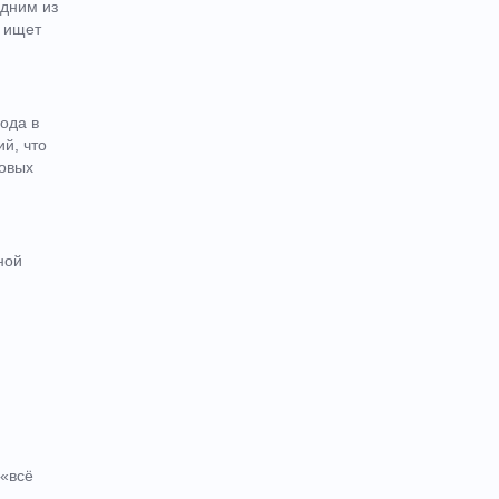
одним из
о ищет
ода в
й, что
ровых
ной
 «всё