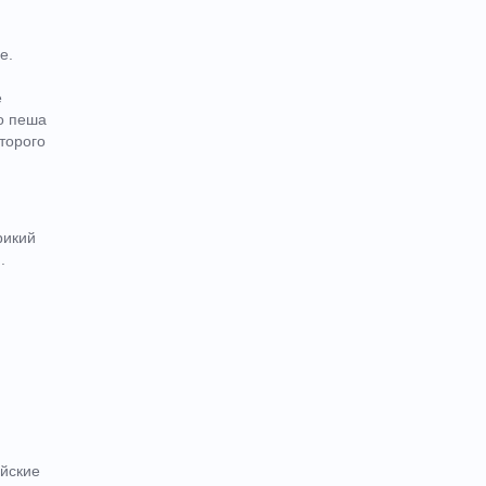
е.
е
о пеша
торого
рикий
и.
айские