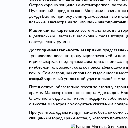
Остров хорошо защищен омутомкораллов, поэтому т
Пулярниший перид отдыха в Маврикии начинается в
дожди Вам не принесут, они кратковременные и сла
влажные. Несмотря на то, что июнь благоприятный м
Маврикий на карте мира
всего мало заметняа гор
и уникальным. Заставит Вас снова и снова возвращ
повседневной рутины.
Достопримечательности Маврикии
представлены
тропические леса, не тронутыцивилизацией, и помн
игриво сверкают под лучами экваториального солн
инебесной голубизной, создают расслабляющую а
вечно. Сам остров, как сплошное выдающееся место
каждый укромный уголок этой удивительной земли.
Путешествуя, обязательно посетите столицу стран
храмом Маесварт, крепостью порта Аделаида и Нац
блаженного отдыха на пляже и подарите себе неза
с высоты 70 метров,полюбуйтесь сказочным пода
Прогуляйтесь одним из крупнейших ботанических с
священный город Гран-Бассэн, у которого притаил