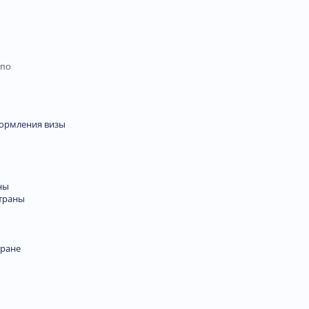
 по
формления визы
ны
траны
тране