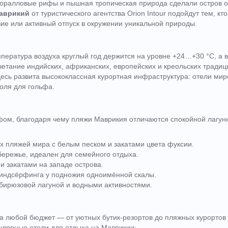
коралловые рифы и пышная тропическая природа сделали остров 
аврикий
от туристического агентства Orion Intour подойдут тем, кт
е или активный отпуск в окружении уникальной природы.
пература воздуха круглый год держится на уровне +24…+30 °C, а в
четание индийских, африканских, европейских и креольских традици
есь развита высококлассная курортная инфраструктура: отели ми
поля для гольфа.
фом, благодаря чему пляжи Маврикия отличаются спокойной лагун
 пляжей мира с белым песком и закатами цвета фуксии.
ережье, идеален для семейного отдыха.
 закатами на западе острова.
индсёрфинга у подножия одноимённой скалы.
бирюзовой лагуной и водными активностями.
а любой бюджет — от уютных бутик-резортов до пляжных курортов
улярные отели для отдыха на Маврикии: