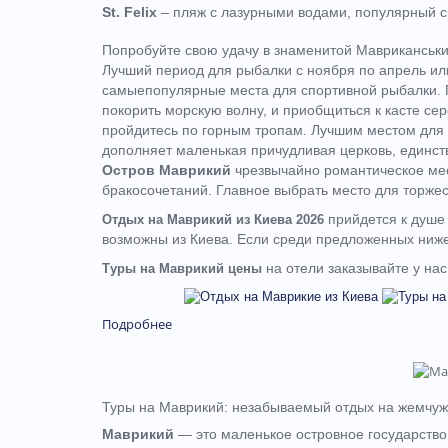
St. Felix
– пляж с лазурными водами, популярный с
Попробуйте свою удачу в знаменитой Мавриканський
Лучший период для рыбалки с ноября по апрель или
самыепопулярные места для спортивной рыбалки. П
покорить морскую волну, и приобщиться к касте с
пройдитесь по горным тропам.
Лучшим местом для 
дополняет маленькая причудливая церковь, единств
Остров Маврикий
чрезвычайно романтическое мес
бракосочетаний. Главное выбрать место для торжест
прийдется к душе 
Отдых на Маврикий из Киева 2026
возможны из Киева. Если среди предложенных ниже
на отели заказывайте у нас
Туры на Маврикий цены
Подробнее
Туры на Маврикий: незабываемый отдых на жемчуж
Маврикий
— это маленькое островное государство