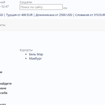
дной
Соцсети:
 52.47
D | Турция от 400 EUR | Доминикана от 2500 USD | Словакия от 319 EUR
акты
Курорты
Бель Мар
Маебург
ые
найдете
ране
 себе
ыху.