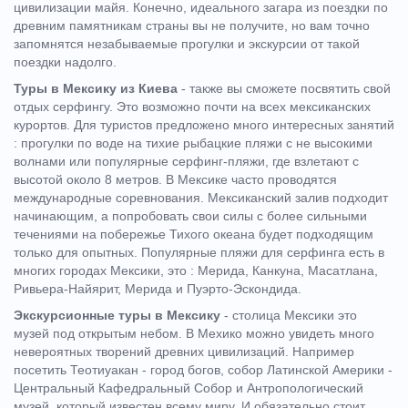
цивилизации майя. Конечно, идеального загара из поездки по
древним памятникам страны вы не получите, но вам точно
запомнятся незабываемые прогулки и экскурсии от такой
поездки надолго.
Туры в Мексику из Киева
- также вы сможете посвятить свой
отдых серфингу. Это возможно почти на всех мексиканских
курортов. Для туристов предложено много интересных занятий
: прогулки по воде на тихие рыбацкие пляжи с не высокими
волнами или популярные серфинг-пляжи, где взлетают с
высотой около 8 метров. В Мексике часто проводятся
международные соревнования. Мексиканский залив подходит
начинающим, а попробовать свои силы с более сильными
течениями на побережье Тихого океана будет подходящим
только для опытных. Популярные пляжи для серфинга есть в
многих городах Мексики, это : Мерида, Канкуна, Масатлана,
Ривьера-Найярит, Мерида и Пуэрто-Эскондида.
Экскурсионные туры в Мексику
- столица Мексики это
музей под открытым небом. В Мехико можно увидеть много
невероятных творений древних цивилизаций. Например
посетить Теотиуакан - город богов, собор Латинской Америки -
Центральный Кафедральный Собор и Антропологический
музей, который известен всему миру. И обязательно стоит