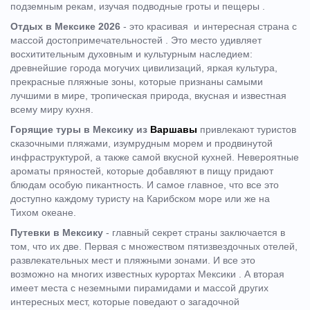
подземным рекам, изучая подводные гроты и пещеры .
Отдых в Мексике 2026
- это красивая и интересная страна с
массой достопримечательностей . Это место удивляет
восхитительным духовным и культурным наследием:
древнейшие города могучих цивилизаций, яркая культура,
прекрасные пляжные зоны, которые признаны самыми
лучшими в мире, тропическая природа, вкусная и известная
всему миру кухня.
Горящие туры в Мексику из
Варшавы
привлекают туристов
сказочными пляжами, изумрудным морем и продвинутой
инфраструктурой, а также самой вкусной кухней. Невероятные
ароматы пряностей, которые добавляют в пищу придают
блюдам особую пикантность. И самое главное, что все это
доступно каждому туристу на Карибском море или же на
Тихом океане.
Путевки в Мексику
- главный секрет страны заключается в
том, что их две. Первая с множеством пятизвездочных отелей,
развлекательных мест и пляжными зонами. И все это
возможно на многих известных курортах Мексики . А вторая
имеет места с неземными пирамидами и массой других
интересных мест, которые поведают о загадочной