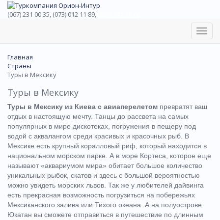
(067) 231 00 35, (073) 012 11 89,
(067) 242 38 60
Toggl
navig
Главная
Страны
Туры в Мексику
Туры в Мексику
Туры в Мексику из Киева с авиаперелетом
превратят ваш
отдых в настоящую мечту. Танцы до рассвета на самых
популярных в мире дискотеках, погружения в пещеру под
водой с аквалангом среди красивых и красочных рыб. В
Мексике есть крупный коралловый риф, который находится в
национальном морском парке. А в море Кортеса, которое еще
называют «аквариумом мира» обитает большое количество
уникальных рыбок, скатов и здесь с большой вероятностью
можно увидеть морских львов. Так же у любителей дайвинга
есть прекрасная возможность погрузиться на побережьях
Мексиканского залива или Тихого океана. А на полуострове
Юкатан вы сможете отправиться в путешествие по длинным