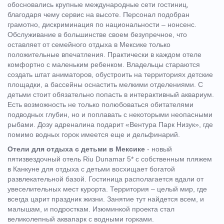
обосновались крупные международные сети гостиниц,
благодаря чему сервис на высоте. Персонал подобран
грамотно, дискриминация по национальности – нонсенс.
Обслуживание в большинстве своем безупречное, что
оставляет от семейного отдыха в Мексике только
положительные впечатления. Практически в каждом отеле
комфортно с маленьким ребенком. Владельцы стараются
создать штат аниматоров, обустроить на территориях детские
площадки, а бассейны оснастить мелкими отделениями. С
детьми стоит обязательно попасть в интерактивный аквариум.
Есть возможность не только полюбоваться обитателями
подводных глубин, но и поплавать с некоторыми неопасными
рыбами. Дозу адреналина подарит «Вентура Парк Низук», где
помимо водных горок имеется еще и дельфинарий.
Отели для отдыха с детьми в Мексике
- новый
пятизвездочный отель Riu Dunamar 5* с собственным пляжем
в Канкуне для отдыха с детьми восхищает богатой
развлекательной базой. Гостиница располагается вдали от
увеселительных мест курорта. Территория – целый мир, где
всегда царит праздник жизни. Занятие тут найдется всем, и
малышам, и подросткам. Изюминкой проекта стал
великолепный аквапарк с водными горками.