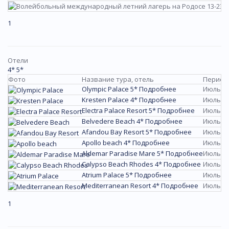
1
Отели
4*
5*
Фото
Название тура, отель
Период
Olympic Palace 5*
Подробнее
Июль/2
Kresten Palace 4*
Подробнее
Июль/2
Electra Palace Resort 5*
Подробнее
Июль/2
Belvedere Beach 4*
Подробнее
Июль/2
Afandou Bay Resort 5*
Подробнее
Июль/2
Apollo beach 4*
Подробнее
Июль/2
Aldemar Paradise Mare 5*
Подробнее
Июль/2
Calypso Beach Rhodes 4*
Подробнее
Июль/2
Atrium Palace 5*
Подробнее
Июль/2
Mediterranean Resort 4*
Подробнее
Июль/2
1