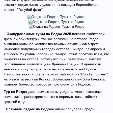
экологическую чистоту удостоины награды Европейского
союза - "Голубой флаг".
Экскурсионные туры на Родос 2025
покорят любителей
древней архитектуры, так как раскопки на острове Родос
выявили большое количество важных памятников в трех
наиболее популярных городах острова: Линдос, Камироса и
Ялисоса. Их руины, особенно Линдос, стоит посетить всем, кто
приезжает на остров, потому что они, безусловно, вызовут
восхищение цивилизацией Древней Греции. В древности
живопись и скульптура были высоко развиты на Родосе.
Наиболее важной скульптурной работой из "Rhodian школы"
является известный Колосс, бронзовая статуя бога Гелиоса,
главное божество, которому поклоняются в Родосе.
Тур на Родос
даст возможность увидеть много известных
памятников раннехристианского периода, византийских
церквей и т.д.
Пляжный отдых
на Родосе
очень популярен среди