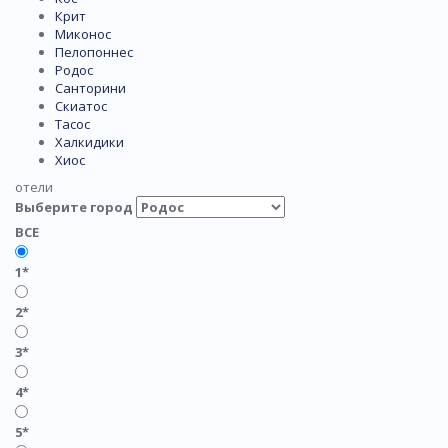
Крит
Миконос
Пелопоннес
Родос
Санторини
Скиатос
Тасос
Халкидики
Хиос
отели
Выберите город
ВСЕ
1*
2*
3*
4*
5*