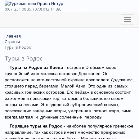
(067) 231 00 35, (073) 012 11 89,
(067) 242 38 60
Toggl
navig
Главная
Страны
Туры в Родос
Туры в Родос
Туры на Родос из Киева
- остров в Эгейском море,
крупнейший из комплекса островов Додеканес. Он
расположен на юго-восточной окраине архипелага Додеканес,
стоящего перед берегами Малой Азии. Это один из самых
красивых греческих островов. Его пейзаж в основном состоит
из холмов и невысоких гор, которые в большинстве своем
покрыты лесами. Это здоровый субтропический климат,
освежающие западные ветры, умеренная летняя жара, зима
всегда мягкая и длинные солнечные периоды.
Горящие туры на Родос
- наиболее популярное греческое
направление, так как остров имеет множество прекрасных
пляжей и чудесные песчаные бухты. Многие из них за