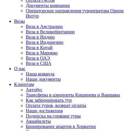
Оплата счётов
Документы компании
Операторские направления туроператора Орион
Интур
Визы
Виза в Австралию
Виза в Великобританию
Виза в Индию
Виза в Индонезию
Виза в Китай
Виза в Марокко
Виза в ОАЭ
Виза в США
О нас
Наша команда
Наши документы
Клиентам
Автобус
Трансферы в аэропорты Кишинева и Варшавы
Как забронировать тур
Оплата туров, возврат оплаты
Наши достижения
Подписка на горящие туры
Авиабилеты
Бронирование апартов в Хорватии