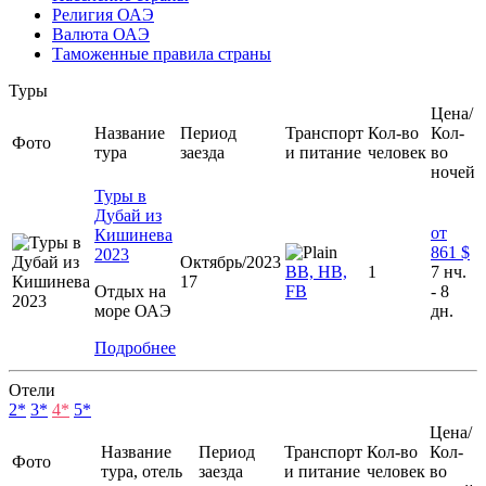
Религия ОАЭ
Валюта ОАЭ
Таможенные правила страны
Туры
Цена/
Название
Период
Транспорт
Кол-во
Кол-
Фото
тура
заезда
и питание
человек
во
ночей
Туры в
Дубай из
от
Кишинева
861 $
2023
Октябрь/2023
ВВ, HB,
1
7 нч.
17
Отдых на
FB
- 8
море ОАЭ
дн.
Подробнее
Отели
2*
3*
4*
5*
Цена/
Название
Период
Транспорт
Кол-во
Кол-
Фото
тура, отель
заезда
и питание
человек
во