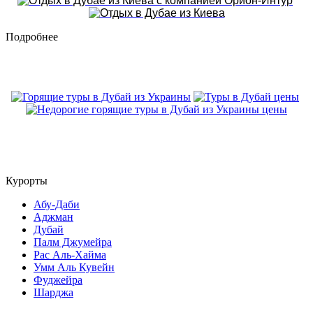
Подробнее
Курорты
Абу-Даби
Аджман
Дубай
Палм Джумейра
Рас Аль-Хайма
Умм Аль Кувейн
Фуджейра
Шарджа