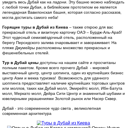
увидеть весь Дубай как на ладони. Эту башню можно наблюдать
с любой точки Дубая, а библейским прототипом ее является
легендарная Вавилонская башня, которая согласно рассказов,
могла достигать самого неба!
Горящие туры в Дубай из Киева
– также открою для вас
прекрасный отель и визитную карточку ОАЭ – Бурдж-Аль-Араб!
Этот чудесный семизвёздочный отель, расположенный на
берегу Персидского залива очаровывает и завораживает. На
пляже Джумейры расположены множество прекрасных и
фешенебельных отелей.
Тур в Дубай цены
доступны на нашем сайте и просчитаны
полным пакетом. Кроме всего прочего Дубай - мировой
выставочный центр, центр шопинга, один из крупнейших бизнес
центр Азии и мекка туризма! Возможность для удачного
шоппинга предоставляет наличие крупнейших торговых центров
или моллов, таких как Дубай молл, Эмирейтс молл, Ибн-Батута
молл, Меркато молл, Дейра Сити Центр и знаменитый шубами и
ювелирными украшениями Золотой рынок или Насер Сквер.
Дубай - это современное чудо света , великолепная
современная архитектура