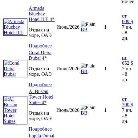
ночей
Armada
Bluebay
от
Hotel JLT 4*
609 $
Июль/2026
1
7 нч.
Отдых на
ВВ
- 8
море, ОАЭ
дн.
Подробнее
Coral Deira
от
Dubai 4*
652 $
Отдых на
Июль/2026
1
7 нч.
ВВ
море, ОАЭ
- 8
дн.
Подробнее
Al Bustan
Tower Hotel
от
Suites 4*
700 $
Июль/2026
1
7 нч.
Отдых на
BB
- 8
море, ОАЭ
дн.
Подробнее
Lapita Dubai