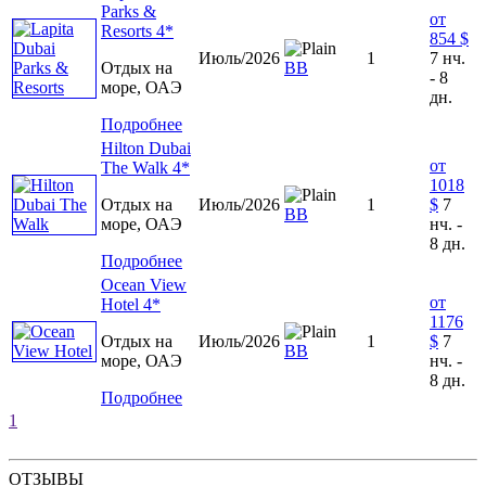
Parks &
от
Resorts 4*
854 $
Июль/2026
1
7 нч.
Отдых на
ВВ
- 8
море, ОАЭ
дн.
Подробнее
Hilton Dubai
от
The Walk 4*
1018
Отдых на
Июль/2026
1
$
7
ВВ
море, ОАЭ
нч. -
8 дн.
Подробнее
Ocean View
от
Hotel 4*
1176
Отдых на
Июль/2026
1
$
7
ВВ
море, ОАЭ
нч. -
8 дн.
Подробнее
1
ОТЗЫВЫ