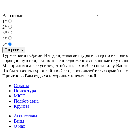
Ваш отзыв
1*
2*
3*
4*
5*
Отправить
Туркомпания Орион-Интур предлагает туры в Эгер по выгодн
Горящие путевки, акционные предложения спрашивайте у наш
Мы приложим все усилия, чтобы отдых в Эгер оставил у Вас т
Чтобы заказать тур онлайн в Эгер , воспользуйтесь формой на
Приятного Вам отдыха и хороших впечатлений!
Страны
Поиск тура
MICE
Подбор авиа
Круизы
Агентствам
Визы
О нас