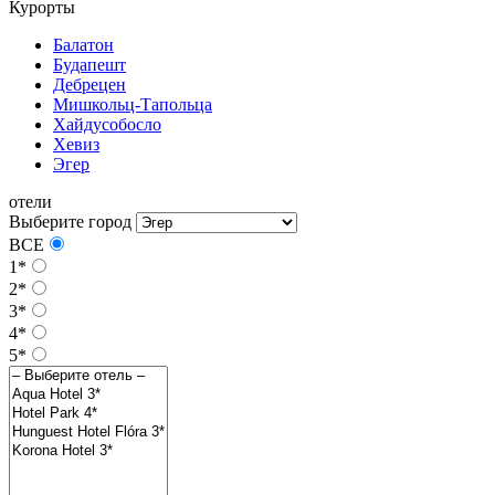
Курорты
Балатон
Будапешт
Дебрецен
Мишкольц-Тапольца
Хайдусобосло
Хевиз
Эгер
отели
Выберите город
ВСЕ
1*
2*
3*
4*
5*