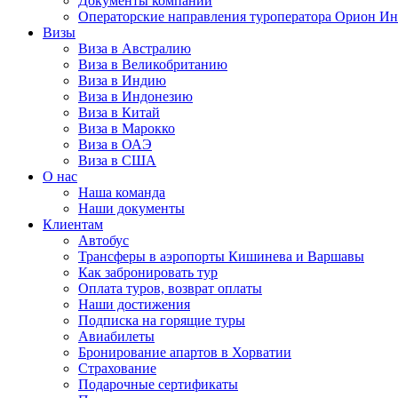
Документы компании
Операторские направления туроператора Орион Ин
Визы
Виза в Австралию
Виза в Великобританию
Виза в Индию
Виза в Индонезию
Виза в Китай
Виза в Марокко
Виза в ОАЭ
Виза в США
О нас
Наша команда
Наши документы
Клиентам
Автобус
Трансферы в аэропорты Кишинева и Варшавы
Как забронировать тур
Оплата туров, возврат оплаты
Наши достижения
Подписка на горящие туры
Авиабилеты
Бронирование апартов в Хорватии
Страхование
Подарочные сертификаты