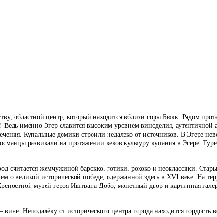
тву, областной центр, который находится вблизи горы Бюкк. Рядом проте
! Ведь именно Эгер славится высоким уровнем виноделия, аутентичной а
лечения. Купальные домики строили недалеко от источников. В Эгере н
о османцы развивали на протяжении веков культуру купания в Эгере. Тур
род считается жемчужиной барокко, готики, рококо и неоклассики. Стары
м о великой исторической победе, одержанной здесь в XVI веке. На тер
Крепостной музей героя Иштвана Добо, монетный двор и картинная галер
вине. Неподалёку от исторического центра города находится гордость 