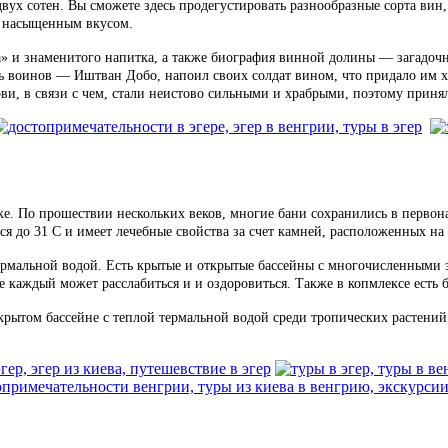
вух сотен. Вы сможете здесь продегустировать разнообразные сорта ви
м насыщенным вкусом.
» и знаменитого напитка, а также биография винной долины — загадоч
ь воинов — Иштван Добо, напоил своих солдат вином, что придало им х
ви, в связи с чем, стали неистово сильными и храбрыми, поэтому приня
еке. По прошествии нескольких веков, многие бани сохранились в перво
ся до 31 С и имеет лечебные свойства за счет камней, расположенных на 
ермальной водой. Есть крытые и открытые бассейны с многочисленными 
каждый может расслабиться и и оздоровиться. Также в копмлексе есть б
крытом бассейне с теплой термальной водой среди тропических растений