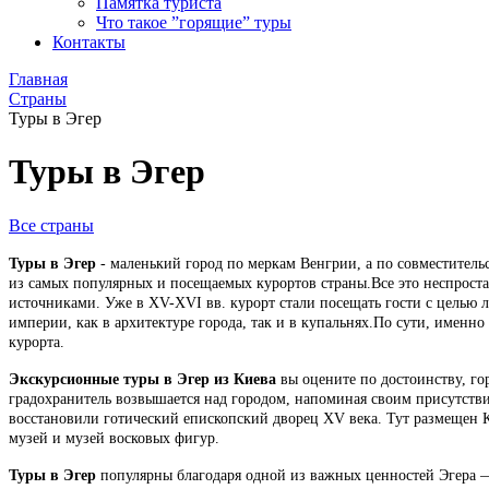
Памятка туриста
Что такое ”горящие” туры
Контакты
Главная
Страны
Туры в Эгер
Туры в Эгер
Все страны
Туры в Эгер
- маленький город по меркам Венгрии, а по совместительс
из самых популярных и посещаемых курортов страны.Все это неспроста
источниками. Уже в XV-XVI вв. курорт стали посещать гости с целью 
империи, как в архитектуре города, так и в купальнях.По сути, именн
курорта.
Экскурсионные туры в Эгер из Киева
вы оцените по достоинству, го
градохранитель возвышается над городом, напоминая своим присутствие
восстановили готический епископский дворец XV века. Тут размещен 
музей и музей восковых фигур.
Туры в Эгер
популярны благодаря одной из важных ценностей Эгера — 