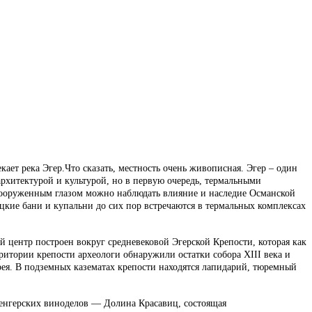
кает река Эгер.Что сказать, местность очень живописная. Эгер – один
рхитектурой и культурой, но в первую очередь, термальными
евооруженным глазом можно наблюдать влияние и наследие Османской
ецкие бани и купальни до сих пор встречаются в термальных комплексах
й центр построен вокруг средневековой Эгерской Крепости, которая как
ритории крепости археологи обнаружили остатки собора XIII века и
ея. В подземных казематах крепости находятся лапидарий, тюремный
венгерских виноделов — Долина Красавиц, состоящая