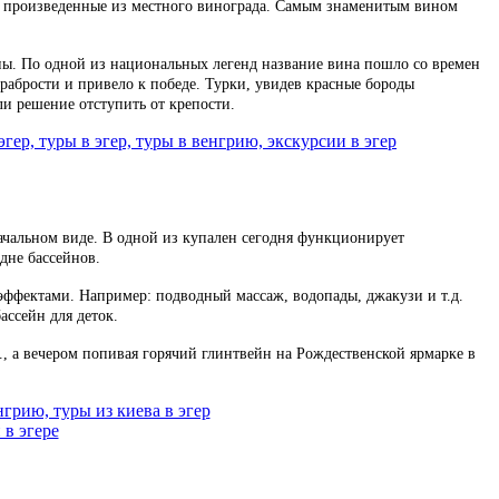
н, произведенные из местного винограда. Самым знаменитым вином
ны. По одной из национальных легенд название вина пошло со времен
рабрости и привело к победе. Турки, увидев красные бороды
ли решение отступить от крепости.
начальном виде. В одной из купален сегодня функционирует
дне бассейнов.
эффектами. Например: подводный массаж, водопады, джакузи и т.д.
ассейн для деток.
., а вечером попивая горячий глинтвейн на Рождественской ярмарке в