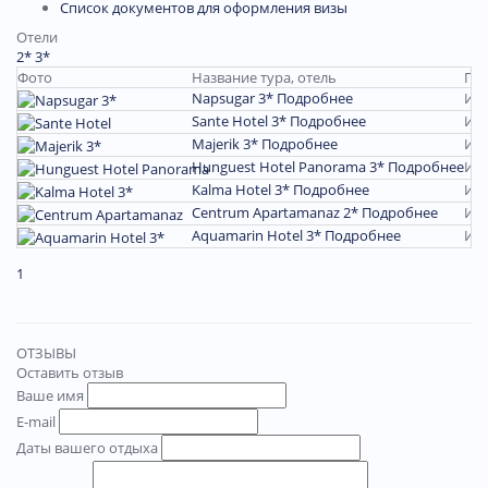
Список документов для оформления визы
Отели
2*
3*
Фото
Название тура, отель
Пер
Napsugar 3*
Подробнее
Ию
Sante Hotel 3*
Подробнее
Ию
Majerik 3*
Подробнее
Ию
Hunguest Hotel Panorama 3*
Подробнее
Ию
Kalma Hotel 3*
Подробнее
Ию
Centrum Apartamanaz 2*
Подробнее
Ию
Aquamarin Hotel 3*
Подробнее
Ию
1
ОТЗЫВЫ
Оставить отзыв
Ваше имя
E-mail
Даты вашего отдыха