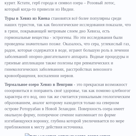
курит. Кстати, герб города и символ озера – Розовый лотос,
который когда-то привезли из Индии.
Туры в Хевиз из Киева
становятся всё более популярны среди
наших туристов, так как биологические исследования показали, что
в грязи, покрывающей метровым слоем дно Хевиза, есть
гормональные вещества - эстрогены. Но эти исследования были
проведены значительно позже. Оказалось, что сера, углекислый газ,
радон, которые содержатся в воде, играют большую роль в лечении
заболеваний опорно-двигательного аппарата. Водные процедуры и
грязевые аппликации также полезны при ревматических и
гинекологических заболеваниях, расстройствах венозного
кровообращения, воспалении нервов.
Термальное озеро Хевиз в Венгрии -
это прекрасная возможност
озооровиться и поправить своё здоровье, так как помимо цлебногог
характера его вод, оно так же считается уникальным геологическим
образованием, аналог которому находится только на северном
острове Роторуабан в Новой Зеландии. Поверхность озера имеет
овальную форму, поперечное сечение напоминает по форме
изгибающуюся воронку, глубина которой увеличивается по мере
приближения к месту действия источника.