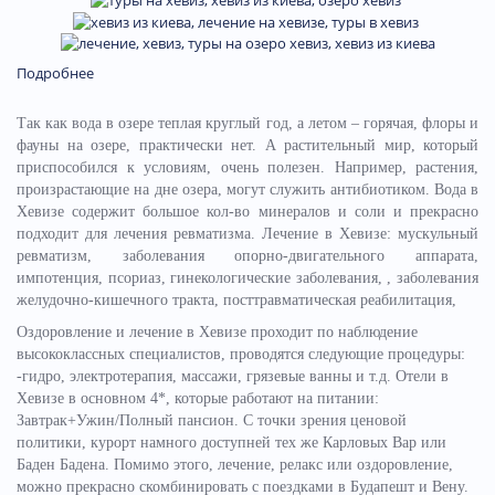
Подробнее
Так как вода в озере теплая круглый год, а летом – горячая, флоры и
фауны на озере, практически нет. А растительный мир, который
приспособился к условиям, очень полезен. Например, растения,
произрастающие на дне озера, могут служить антибиотиком. Вода в
Хевизе содержит большое кол-во минералов и соли и прекрасно
подходит для лечения ревматизма. Лечение в Хевизе: мускульный
ревматизм, заболевания опорно-двигательного аппарата,
импотенция, псориаз, гинекологические заболевания, , заболевания
желудочно-кишечного тракта, посттравматическая реабилитация,
Оздоровление и лечение в Хевизе проходит по наблюдение
высококлассных специалистов, проводятся следующие процедуры:
-гидро, электротерапия, массажи, грязевые ванны и т.д. Отели в
Хевизе в основном 4*, которые работают на питании:
Завтрак+Ужин/Полный пансион. С точки зрения ценовой
политики, курорт намного доступней тех же Карловых Вар или
Баден Бадена. Помимо этого, лечение, релакс или оздоровление,
можно прекрасно скомбинировать с поездками в Будапешт и Вену.