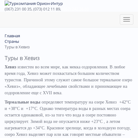
(067) 231 00 35, (073) 012 11 89,
(067) 242 38 60
Toggl
naviga
Главная
Страны
Туры в Хевиз
Туры в Хевиз
Хевиз
известен во всем мире, как мекка оздоровления. В любое
время года, Хевиз может похвастаться большим количеством
туристов. Причиной этому служит самое большое термальное озеро
«Хевиз», обладающее лечебными свойствами и принимающее на
оздоровление еще с ХVII века.
Термальные воды
определяют температуру на озере Хевиз +42°С
и +38°С и +17°С. Однако температура воды в разных местах озера
остается одинаковой, из-за того что вода в озере постоянно
циркулирует. Зимой вода не опускается ниже +23°С , а летом
нагревается до +34°С. Красивое зрелище, когда в холодную погоду,
озеро Хевиз выделяет пар или как говорят местные обыватели –