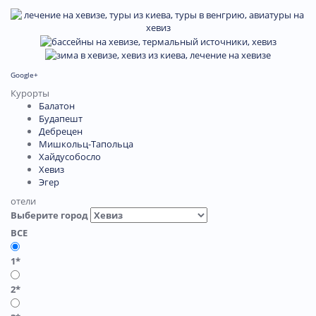
Google+
Курорты
Балатон
Будапешт
Дебрецен
Мишкольц-Тапольца
Хайдусобосло
Хевиз
Эгер
отели
Выберите город
ВСЕ
1*
2*