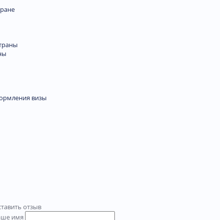
тране
траны
ны
формления визы
тавить отзыв
аше имя