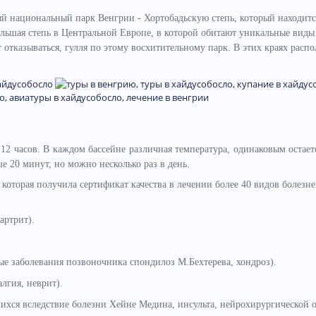
ый национальный парк Венгрии - Хортобадьскую степь, который находитс
ольшая степь в Центральной Европе, в которой обитают уникальные виды
ит отказываться, гулля по этому восхитительному парк. В этих краях расп
12 часов. В каждом бассейне различная температура, одинаковым остает
е 20 минут, но можно несколько раз в день.
 которая получила сертификат качества в лечении более 40 видов болезне
артрит).
е заболевания позвоночника спондилоз М.Бехтерева, хондроз).
лгия, неврит).
ихся вследствие болезни Хейне Медина, инсульта, нейрохирургической 