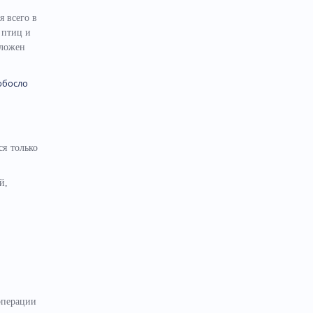
я всего в
 птиц и
оложен
ся только
й,
операции