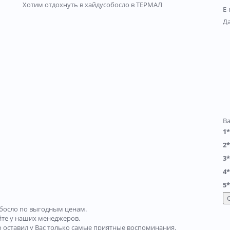
Хотим отдохнуть в хайдусобосло в ТЕРМАЛ
E-
Д
В
1*
2*
3*
4*
5*
босло по выгодным ценам.
йте у наших менеджеров.
 оставил у Вас только самые приятные воспоминания.