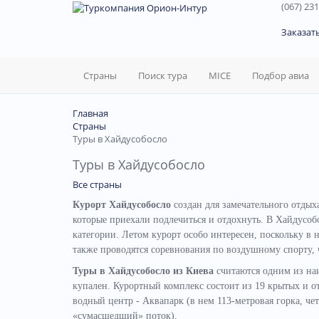
(067) 231
60
Заказат
Страны
Поиск тура
MICE
Подбор авиа
Главная
Страны
Туры в Хайдусобосло
Туры в Хайдусобосло
Все страны
Курорт Хайдусобосло
создан для замечательного отдых
которые приехали подлечиться и отдохнуть. В Хайдусобо
категории. Летом курорт особо интересен, поскольку в 
также проводятся соревнования по воздушному спорту, 
Туры в Хайдусобосло из Киева
считаются одним из наи
купален. Курортный комплекс состоит из 19 крытых и о
водный центр - Аквапарк (в нем 113-метровая горка, че
«сумасшедший» поток).