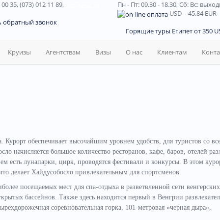
 00 35, (073) 012 11 89,
(067) 242 38
Пн - Пт: 09.30 - 18.30,
Сб: Вс: выхо
USD
= 45.84
EUR
=
ь обратный звонок
Горящие туры Египет от 350 US
Круизы
Агентствам
Визы
О нас
Клиентам
Конт
а. Курорт обеспечивает высочайшим уровнем удобств, для туристов со вс
сло начисляется большое количество ресторанов, кафе, баров, отелей ра
нем есть лунапарки, цирк, проводятся фестивали и конкурсы. В этом куро
что делает Хайдусобосло привлекательным для спортсменов.
более посещаемых мест для спа-отдыха в разветвленной сети венгерских
ткрытых бассейнов. Также здесь находится первый в Венгрии развлекате
тырехдорожечная соревновательная горка, 101-метровая «черная дыра»,