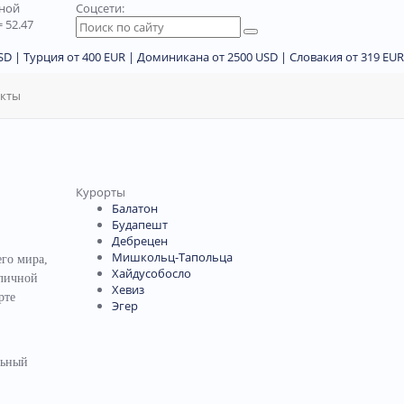
дной
Соцсети:
 52.47
D | Турция от 400 EUR | Доминикана от 2500 USD | Словакия от 319 EUR
акты
Курорты
Балатон
Будапешт
Дебрецен
Мишкольц-Тапольца
его мира,
Хайдусобосло
зличной
Хевиз
рте
Эгер
льный