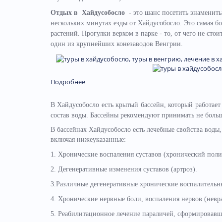
Отдых в Хайдусобосло
- это шанс посетить знаменит
нескольких минутах езды от Хайдусобосло. Это самая б
растений. Прогулки верхом в парке - то, от чего не сто
один из крупнейших конезаводов Венгрии.
Подробнее
В Хайдусобосло есть крытый бассейн, который работает 
состав воды. Бассейны рекомендуют принимать не больш
В бассейнах Хайдусобосло есть лечебные свойства воды,
включая нижеуказанные:
1. Хронические воспаления суставов (хронический поли
2. Дегенеративные изменения суставов (артроз).
3.Различные дегенеративные хронические воспалительны
4. Хронические нервные боли, воспаления нервов (невра
5. Реабилитационное лечение параличей, сформировавш