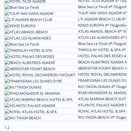
HOTEL TILDI AGADIR 4*
Подр
Blue Sea Le Tivoli 4*
Подробн
TULIP INN OASIS AGADIR 4*
П
LTI AGADIR BEACH CLUB 4*
П
KENZI EUROPA 4*
Подробнее
ATLAS AMADIL BEACH 4*
Под
ATLAS LES ALMOHADES 4*
По
Blue Sea Le Tivoli 4*
Подробн
TIMOULAY HOTEL & SPA 4*
П
HOTEL PALAIS DES ROSES 4*
BEACH ALBATROS AGADIR 4*
IBEROSTAR FOUNT BEACH 4*
HOTEL ROYAL DECAMERON T
FRAMISSIMA LES DUNES D'OR
RIU TIKIDA DUNAS 4*
Подроб
RYAD MOGADOR AL MADINA 
ATLAS MARINA BEACH SUITES 
ATLANTIC PALACE AGADIR 5*
ROYAL ATLAS HOTEL & SPA 5*
RIU TIKIDA BEACH 4*
Подроб
1
2