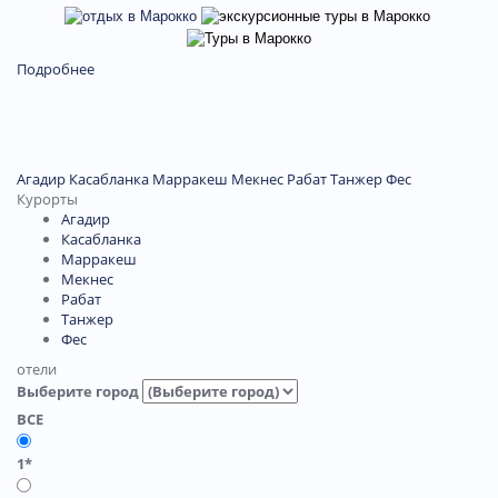
Подробнее
Агадир
Касабланка
Марракеш
Мекнес
Рабат
Танжер
Феc
Курорты
Агадир
Касабланка
Марракеш
Мекнес
Рабат
Танжер
Феc
отели
Выберите город
ВСЕ
1*