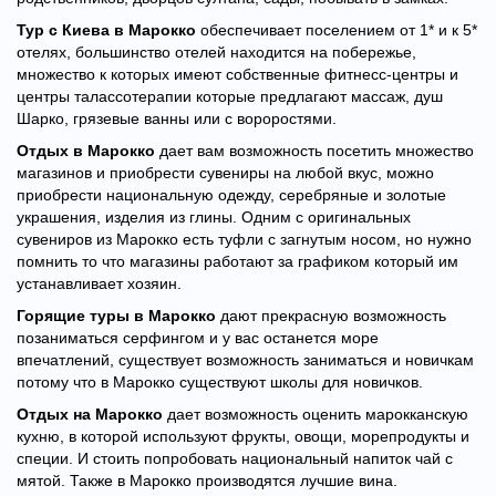
Тур с Киева в Марокко
обеспечивает поселением от 1* и к 5*
отелях, большинство отелей находится на побережье,
множество к которых имеют собственные фитнесс-центры и
центры талассотерапии которые предлагают массаж, душ
Шарко, грязевые ванны или с вороростями.
Отдых в Марокко
дает вам возможность посетить множество
магазинов и приобрести сувениры на любой вкус, можно
приобрести национальную одежду, серебряные и золотые
украшения, изделия из глины. Одним с оригинальных
сувениров из Марокко есть туфли с загнутым носом, но нужно
помнить то что магазины работают за графиком который им
устанавливает хозяин.
Горящие туры в Марокко
дают прекрасную возможность
позаниматься серфингом и у вас останется море
впечатлений, существует возможность заниматься и новичкам
потому что в Марокко существуют школы для новичков.
Отдых на Марокко
дает возможность оценить марокканскую
кухню, в которой используют фрукты, овощи, морепродукты и
специи. И стоить попробовать национальный напиток чай с
мятой. Также в Марокко производятся лучшие вина.