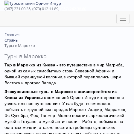
(067) 231 00 35, (073) 012 11 89,
(067) 242 38 60
Toggl
naviga
Главная
Страны
Туры в Марокко
Туры в Марокко
Тур в Марокко из Киева - э
то путешествие в мир Магриба,
одной из самых самобытных стран Северной Африки и
бывшей французкой колонии,в которой переплелись шарм
Востока и прогрес Запада.
Экскурсионные туры в Марокко с авиаперелётом из
Киева из Украины
с компанией Орион-Интур интересное и
увлекательное путешествие. У вас будет возможность
побывать в крупнейших городах Марокко: Агадир, Марракеш,
Эс-Сувейра, Фес, Танжер. Можно посетить археологический
музей в Тетуане, а музей античности – Рабате, побывать на
остатках мечети, а также посетить гробницы султанских
родственников, дворцов султана, сады, побывать в замках.