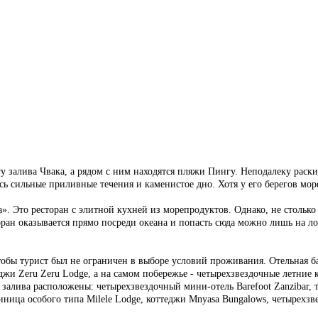
регу залива Чвака, а рядом с ним находятся пляжи Пингу. Неподалеку р
сь сильные приливные течения и каменистое дно. Хотя у его берегов море
». Это ресторан с элитной кухней из морепродуктов. Однако, не столько
ран оказывается прямо посреди океана и попасть сюда можно лишь на лод
обы турист был не ограничен в выборе условий проживания. Отельная база
жи Zeru Zeru Lodge, а на самом побережье - четырехзвездочные летние 
залива расположены: четырехзвездочный мини-отель Barefoot Zanzibar, т
иница особого типа Milele Lodge, коттеджи Mnyasa Bungalows, четырехз