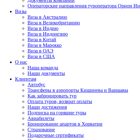
Документы компании
Операторские направления туроператора Орион Ин
Визы
Виза в Австралию
Виза в Великобританию
Виза в Индию
Виза в Индонезию
Виза в Китай
Виза в Марокко
Виза в ОАЭ
Виза в США
О нас
Наша команда
Наши документы
Клиентам
Автобус
Трансферы в аэропорты Кишинева и Варшавы
Как забронировать тур
Оплата туров, возврат оплаты
Наши достижения
Подписка на горящие туры
Авиабилеты
Бронирование апартов в Хорватии
Страхование
Подарочные сертификаты