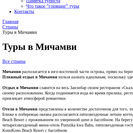
Памятка туриста
Что такое ”горящие” туры
Контакты
Главная
Страны
Туры в Мичамви
Туры в Мичамви
Все страны
Мичамви
располагается в юго-восточной части острова, прямо на бе
Пляжный отдых в Мичамви
нельзя назвать идеальным, поскольку зде
Отдых в Мичамви
славится на весь Занзибар своим рестораном «Скала
своему расположению. Когда поднимается вода во время прилива, ресто
привлекает атмосферой романтики.
Отели в Мичамви
представлены в количестве достаточном для того, чт
Ближе к побережью океана располагаются пятизвездочные летние коттед
Beach Resort с проживанием по умеренной цене и бассейном. На берегу 
четырехзвездочный мини-отель Pumzika kwa Babu, пятизвездочная гост
KonoKono Beach Resort с бассейном.