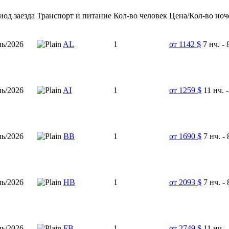
иод заезда
Транспорт и питание
Кол-во человек
Цена/Кол-во ноч
ь/2026
AL
1
от 1142 $
7 нч. - 
ь/2026
AI
1
от 1259 $
11 нч. -
ь/2026
ВВ
1
от 1690 $
7 нч. - 
ь/2026
HB
1
от 2093 $
7 нч. - 
ь/2026
FB
1
от 2749 $
11 нч. -