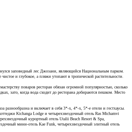
аскинулся заповедный лес Джозани, являющийся Национальным парком.
 чистое и глубокое, а пляжи утопают в тропической растительности.
 мастерству поваров ресторан обязан огромной популярностью, сколько
ках, зато, когда вода сходит до ресторана добираются пешком. Место
 разнообразна и включает в себя 3*-х, 4*-х, 5*-е отели и гестхаусы.
коттеджи Kichanga Lodge и четырехзвездочный отель Ras Michamvi
рехзвездочный курортный отель Utalii Beach Resort & Spa,
вездочный мини-отель Kae Funk, четырехзвездочный элитный отель