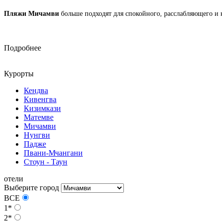
Пляжи Мичамви
больше подходят для спокойного, расслабляющего и к
Подробнее
Курорты
Кендва
Кивенгва
Кизимкази
Матемве
Мичамви
Нунгви
Падже
Пвани-Мчангани
Стоун - Таун
отели
Выберите город
ВСЕ
1*
2*