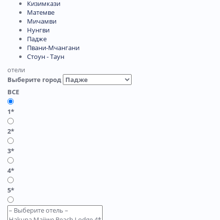
Кизимкази
Матемве
Мичамви
Нунгви
Падже
Пвани-Мчангани
Стоун - Таун
отели
Выберите город
ВСЕ
1*
2*
3*
4*
5*