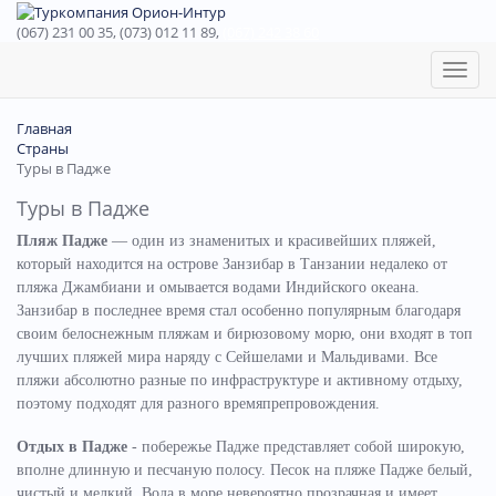
(067) 231 00 35, (073) 012 11 89,
(067) 242 38 60
Toggl
naviga
Главная
Страны
Туры в Падже
Туры в Падже
Пляж Падже
— один из знаменитых и красивейших пляжей,
который находится на острове Занзибар в Танзании недалеко от
пляжа Джамбиани и омывается водами Индийского океана.
Занзибар в последнее время стал особенно популярным благодаря
своим белоснежным пляжам и бирюзовому морю, они входят в топ
лучших пляжей мира наряду с Сейшелами и Мальдивами. Все
пляжи абсолютно разные по инфраструктуре и активному отдыху,
поэтому подходят для разного времяпрепровождения.
Отдых в Падже
- побережье Падже представляет собой широкую,
вполне длинную и песчаную полосу. Песок на пляже Падже белый,
чистый и мелкий. Вода в море невероятно прозрачная и имеет