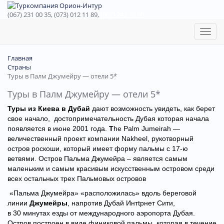
(067) 231 00 35, (073) 012 11 89,
(067) 242 38 60
Toggl
naviga
Главная
Страны
Туры в Палм Джумейру — отели 5*
Туры в Палм Джумейру — отели 5*
Туры из Киева в Дубай
дают возможность увидеть, как берет
свое начало, достопримечательность Дубая которая начала
появляется в июне 2001 года.
T
he Palm Jumeirah —
величественный проект компании Nakheel, рукотворный
остров роскоши, который имеет форму пальмы с 17-ю
ветвями. Остров Пальма Джумейра – является самым
маленьким и самым красивым искусственным островом среди
всех остальных трех Пальмовых островов
«Пальма Джумейра» «расположилась» вдоль береговой
линии
Джумейры
, напротив Дубай Интtрнет Cити,
в 30 минутах езды от международного аэропорта Дубая.
Остров построен в виде финиковой пальмы, которая в течение