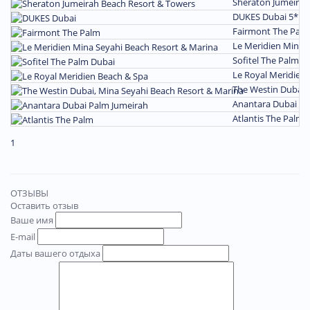
Sheraton Jumeirah
DUKES Dubai 5*
П
Fairmont The Palm
Le Meridien Mina 
Sofitel The Palm D
Le Royal Meridien 
The Westin Dubai,
Anantara Dubai Pa
Atlantis The Palm 
1
ОТЗЫВЫ
Оставить отзыв
Ваше имя
E-mail
Даты вашего отдыха