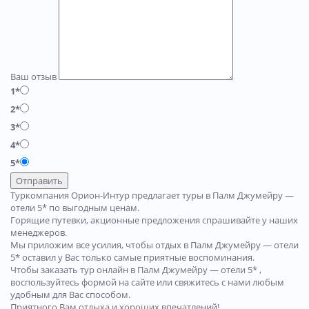
Ваш отзыв
1*
2*
3*
4*
5*
Отправить
Туркомпания Орион-Интур предлагает туры в Палм Джумейру —
отели 5* по выгодным ценам.
Горящие путевки, акционные предложения спрашивайте у наших
менеджеров.
Мы приложим все усилия, чтобы отдых в Палм Джумейру — отели
5* оставил у Вас только самые приятные воспоминания.
Чтобы заказать тур онлайн в Палм Джумейру — отели 5* ,
воспользуйтесь формой на сайте или свяжитесь с нами любым
удобным для Вас способом.
Приятного Вам отдыха и хороших впечатлений!