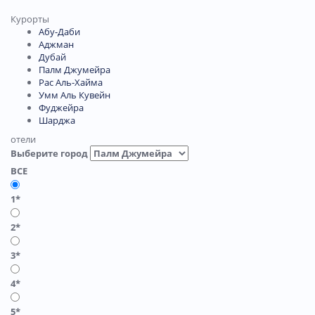
Курорты
Абу-Даби
Аджман
Дубай
Палм Джумейра
Рас Аль-Хайма
Умм Аль Кувейн
Фуджейра
Шарджа
отели
Выберите город
ВСЕ
1*
2*
3*
4*
5*