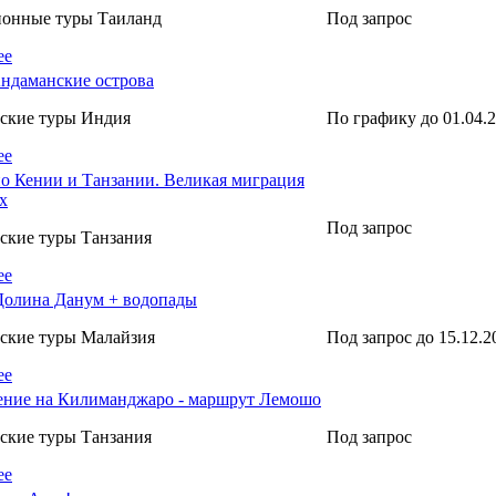
ионные туры Таиланд
Под запрос
ее
ндаманские острова
ские туры Индия
По графику до 01.04.
ее
о Кении и Танзании. Великая миграция
х
Под запрос
ские туры Танзания
ее
Долина Данум + водопады
ские туры Малайзия
Под запрос до 15.12.2
ее
ение на Килиманджаро - маршрут Лемошо
ские туры Танзания
Под запрос
ее