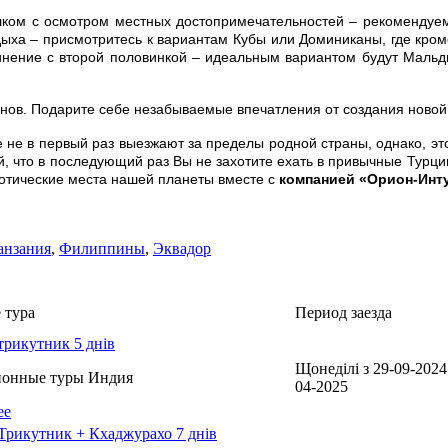
ком с осмотром местных достопримечательностей – рекомендуем 
дыха – присмотритесь к вариантам Кубы или Доминиканы, где кро
нение с второй половинкой – идеальным вариантом будут Мальди
ов. Подарите себе незабываемые впечатления от создания новой
 не в первый раз выезжают за пределы родной страны, однако, это
й, что в последующий раз Вы не захотите ехать в привычные Турцию
зотические места нашей планеты вместе с
компанией «Орион-Инт
анзания
,
Филиппины
,
Эквадор
 тура
Период заезда
трикутник 5 днів
Щонеділі з 29-09-2024
ионные туры Индия
04-2025
ее
Трикутник + Кхаджурахо 7 днів