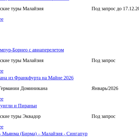
ские туры Малайзия
Под запрос до 17.12.2
ее
мпур-Борнео c авиаперелетом
ские туры Малайзия
Под запрос
ее
на из Франкфурта на Майне 2026
 Германии Доминиканa
Январь/2026
ее
унгли и Пираньи
ские туры Эквадор
Под запрос
ее
- Мьянма (Бирма) – Малайзия - Сингапур