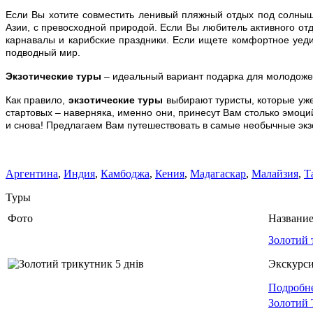
Если Вы хотите совместить ленивый пляжный отдых под солныш
Азии, с превосходной природой. Если Вы любитель активного от
карнавалы и карибские праздники. Если ищете комфортное уеди
подводный мир.
Экзотические туры
– идеальный вариант подарка для молодожен
Как правило,
экзотические туры
выбирают туристы, которые уже
стартовых – наверняка, именно они, принесут Вам столько эмоци
и снова! Предлагаем Вам путешествовать в самые необычные эк
Аргентина
,
Индия
,
Камбоджа
,
Кения
,
Мадагаскар
,
Малайзия
,
Т
Туры
Фото
Название
Золотий 
Экскурс
Подробн
Золотий 