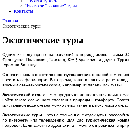
Памятка туриста
Что такое ”горящие” туры
Контакты
Главная
Экзотические туры
Экзотические туры
Одним из популярных направлений в период
осень
-
зима 2
Французкая Полинезия, Таиланд, ЮАР, Бразилия, и другие.
Турис
туром на Ваш вкус.
Отправившись в
экзотическое путешествие
с нашей компанией
посетить сафари-парки. В то время, когда в нашей стране холод
вкусным свежевыжатым соком, например из папайи или гуавы.
Экзотический отдых
– это предпочтение настоящих почитателе
найти такого слаженного сплетения природы и комфорта. Совс
кристальной воде океана можно легко увидеть рыбку яркого окрас
Экзотические туры
– это не только шанс отдохнуть и расслаби
по интернету или телевидению. Для Вас
туристическая комп
природой. Если захотите адреналина – можно отправиться в при