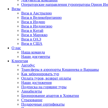
Документы компании
Операторские направления туроператора Орион Ин
Визы
Виза в Австралию
Виза в Великобританию
Виза в Индию
Виза в Индонезию
Виза в Китай
Виза в Марокко
Виза в ОАЭ
Виза в США
О нас
Наша команда
Наши документы
Клиентам
Автобус
Трансферы в аэропорты Кишинева и Варшавы
Как забронировать тур
Оплата туров, возврат оплаты
Наши достижения
Подписка на горящие туры
Авиабилеты
Бронирование апартов в Хорватии
Страхование
Подарочные сертификаты