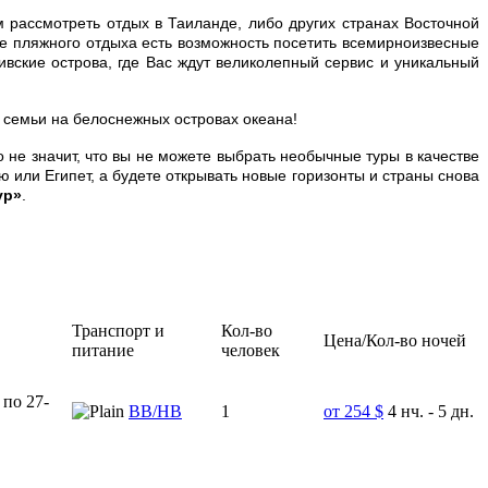
рассмотреть отдых в Таиланде, либо других странах Восточной
ме пляжного отдыха есть возможность посетить всемирноизвесные
вские острова, где Вас ждут великолепный сервис и уникальный
 семьи на белоснежных островах океана!
 не значит, что вы не можете выбрать необычные туры в качестве
 или Египет, а будете открывать новые горизонты и страны снова
ур»
.
Транспорт и
Кол-во
Цена/Кол-во ночей
питание
человек
 по 27-
ВВ/НВ
1
от 254 $
4 нч. - 5 дн.