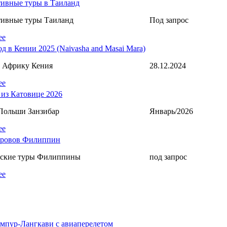
ивные туры в Таиланд
тивные туры Таиланд
Под запрос
ее
д в Кении 2025 (Naivasha and Masai Mara)
 Африку Кения
28.12.2024
ее
 из Катовице 2026
Польши Занзибар
Январь/2026
ее
тровов Филиппин
еские туры Филиппины
под запрос
ее
мпур-Лангкави c авиаперелетом