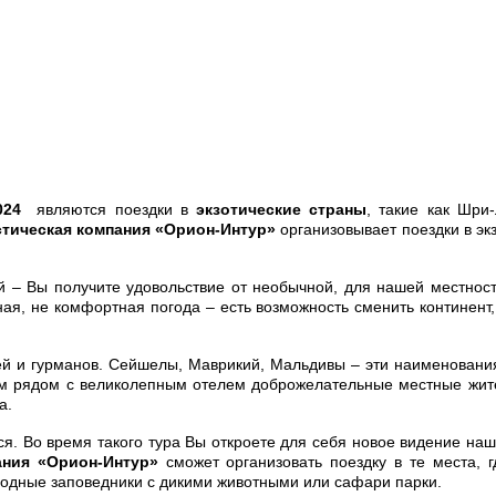
024
являются поездки в
экзотические страны
, такие как Шри
тическая компания «Орион-Интур»
организовывает поездки в эк
 – Вы получите удовольствие от необычной, для нашей местност
ная, не комфортная погода – есть возможность сменить континент, 
й и гурманов. Сейшелы, Маврикий, Мальдивы – эти наименования
ем рядом с великолепным отелем доброжелательные местные жите
а.
тся. Во время такого тура Вы откроете для себя новое видение на
ания «Орион-Интур»
сможет организовать поездку в те места, 
родные заповедники с дикими животными или сафари парки.