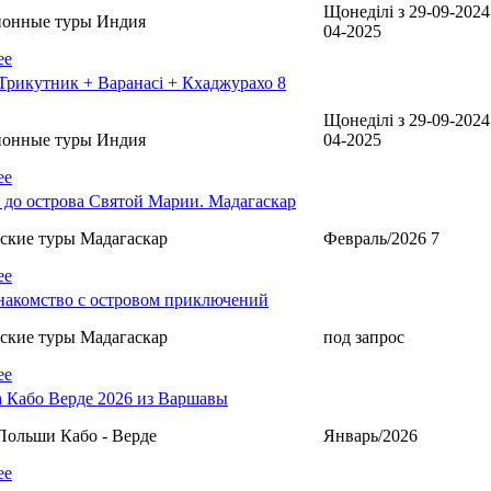
Щонеділі з 29-09-2024
ионные туры Индия
04-2025
ее
Трикутник + Варанасі + Кхаджурахо 8
Щонеділі з 29-09-2024
ионные туры Индия
04-2025
ее
до острова Святой Марии. Мадагаскар
ские туры Мадагаскар
Февраль/2026 7
ее
накомство с островом приключений
ские туры Мадагаскар
под запрос
ее
 Кабо Верде 2026 из Варшавы
Польши Кабо - Верде
Январь/2026
ее