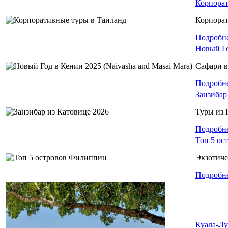
Корпорат
Корпора
Подробн
Новый Го
Сафари в
Подробн
Занзибар
Туры из 
Подробн
Топ 5 ос
Экзотич
Подробн
Куала-Лу