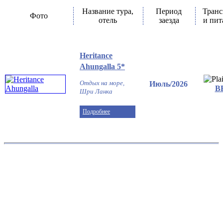
Климат страны
Название тура,
Период
Транс
Фото
отель
заезда
и пит
Heritance
Ahungalla 5*
Отдых на море,
Июль/2026
В
Шри Ланка
Подробнее