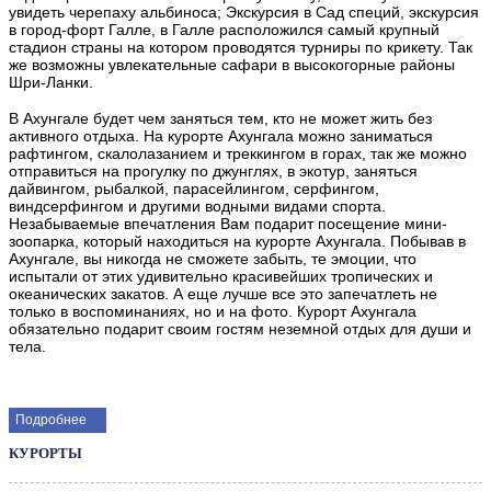
увидеть черепаху альбиноса; Экскурсия в Сад специй, экскурсия
в город-форт Галле, в Галле расположился самый крупный
стадион страны на котором проводятся турниры по крикету. Так
же возможны увлекательные сафари в высокогорные районы
Шри-Ланки.
В Ахунгале будет чем заняться тем, кто не может жить без
активного отдыха. На курорте Ахунгала можно заниматься
рафтингом, скалолазанием и треккингом в горах, так же можно
отправиться на прогулку по джунглях, в экотур, заняться
дайвингом, рыбалкой, парасейлингом, серфингом,
виндсерфингом и другими водными видами спорта.
Незабываемые впечатления Вам подарит посещение мини-
зоопарка, который находиться на курорте Ахунгала. Побывав в
Ахунгале, вы никогда не сможете забыть, те эмоции, что
испытали от этих удивительно красивейших тропических и
океанических закатов. А еще лучше все это запечатлеть не
только в воспоминаниях, но и на фото. Курорт Ахунгала
обязательно подарит своим гостям неземной отдых для души и
тела.
Подробнее
КУРОРТЫ