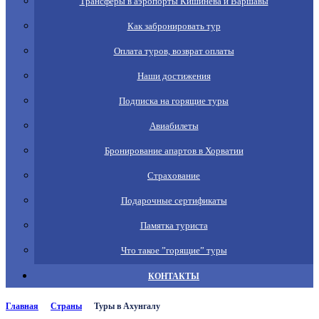
Трансферы в аэропорты Кишинева и Варшавы
Как забронировать тур
Оплата туров, возврат оплаты
Наши достижения
Подписка на горящие туры
Авиабилеты
Бронирование апартов в Хорватии
Страхование
Подарочные сертификаты
Памятка туриста
Что такое ”горящие” туры
КОНТАКТЫ
Главная
Страны
Туры в Ахунгалу