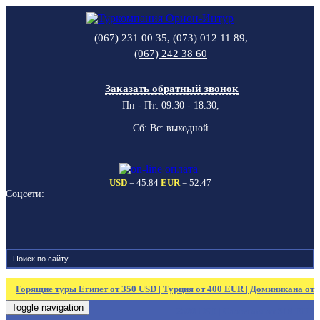
(067) 231 00 35, (073) 012 11 89,
(067) 242 38 60
Заказать обратный звонок
Пн - Пт: 09.30 - 18.30,
Сб: Вс: выходной
USD
= 45.84
EUR
= 52.47
Соцсети:
Горящие туры Египет от 350 USD | Турция от 400 EUR | Доминикана от
Toggle navigation
2500 USD | Словакия от 319 EUR