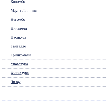
Коломбо
Маунт Лавиния
Негомбо
Нилавели
Пасикуда
Тангалле
Тринкомали
Унаватуна
Хиккадува
Чилау