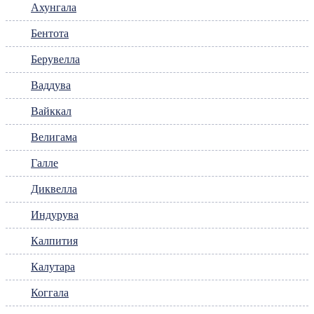
Ахунгала
Бентота
Берувелла
Ваддува
Вайккал
Велигама
Галле
Диквелла
Индурува
Калпития
Калутара
Коггала