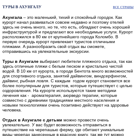
ТУРЫ В АХУНГАЛУ
ВСЕ СТРАНЫ
Ахунгала
– это маленький, тихий и спокойный городок. Как
курорт начал развиваться совсем недавно и поэтому отелей
здесь не очень много, но те, что есть, обладают очень хорошей
инфраструктурой и предлагают все необходимые услуги. Курорт
расположился в 80 км от крупнейшего города Коломбо. В
первую очередь курорт привлекает туристов отличными
пляжами. А разнообразить свой отдых вы сможете,
отправившись на увлекательные экскурсии.
Туры в Ахунгале
выбирают любители пляжного отдыха, так как
здесь отличные пляжи с белым песком и кристально чистой
водой. В 10 км от курорта, в городе Бентота много возможностей
для спортивного отдыха, занятий дайвингом, виндсерфингом,
дайвинг, рыбная ловля. С каждым годом курорт становится все
более популярным для туристов, которые путешествует с целью
оздоровления. На курорте используются такие методики
лечения как - ароматерапия, аюрведо терапии, которые
совместно с древними традициями местного населения и
новыми технологиями очень позитивно действуют на здоровье
человека.
Отдых в Ахунгале с детьми
можно провести очень
увлекательно. У вас будет возможность отправиться в
путешествие на черепашью ферму, где обитают уникальные
виды черепах занесенные в красную книгу, так же тут можно