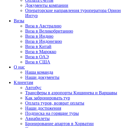
Оплата счётов
Документы компании
Операторские направления туроператора Орион
Интур
Визы
Виза в Австралию
Виза в Великобританию
Виза в Индию
Виза в Индонезию
Виза в Китай
Виза в Марокко
Виза в ОАЭ
Виза в США
О нас
Наша команда
Наши документы
Клиентам
Автобус
Трансферы в аэропорты Кишинева и Варшавы
Как забронировать тур
Оплата туров, возврат оплаты
Наши достижения
Подписка на горящие туры
Авиабилеты
Бронирование апартов в Хорватии