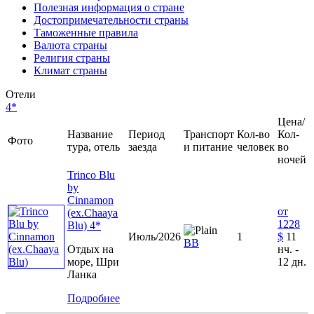
Полезная информация о стране
Достопримечательности страны
Таможенные правила
Валюта страны
Религия страны
Климат страны
Отели
4*
Цена/
Название
Период
Транспорт
Кол-во
Кол-
Фото
тура, отель
заезда
и питание
человек
во
ночей
Trinco Blu
by
Cinnamon
от
(ex.Chaaya
1228
Blu) 4*
Июль/2026
1
$
11
ВВ
Отдых на
нч. -
море, Шри
12 дн.
Ланка
Подробнее