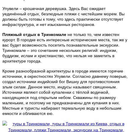
Упувели – крошечная деревушка. Здесь Вас ожидает
уединённый отдых, безлюдные пляжи с чистейшим морем. Вы
должны быть готовы к тому, что здесь практически отсутствует
инфраструктура, и нет изысканных ресторанов.
Пляжный отдых в Тринкомале
не только то, чем известен
курорт. В городке есть интересные исторические места, так же у
вас будет возможность посетить познавательные экскурсии.
Тринкомале – это сочетание нескольких религий: индуизм,
буддизм, ислам и христианство, что нельзя не заметить в
архитектуре города.
Кроме разнообразной архитектуры в городе имеются горячие
источники, в окрестностях Упувели. Согласно давнему поверью,
создал источники индийский бог Вишну для противостояния
злым силам. Данное место, индусы называют священным.
Источники являют собой купаленки с тёплой водичкой,
находящиеся под открытым небом. Скважины по размеру
маленькие, и поэтому не предназначены для купания в них.
Местные и туристы набирают термальную воду в небольшие
емкости и обливаются ею.