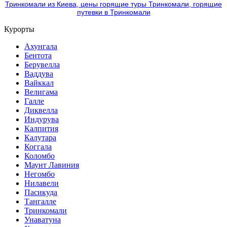
Курорты
Ахунгала
Бентота
Берувелла
Ваддува
Вайккал
Велигама
Галле
Диквелла
Индурува
Калпития
Калутара
Коггала
Коломбо
Маунт Лавиния
Негомбо
Нилавели
Пасикуда
Тангалле
Тринкомали
Унаватуна