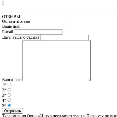
1
ОТЗЫВЫ
Оставить отзыв
Ваше имя
E-mail
Даты вашего отдыха
Ваш отзыв
1*
2*
3*
4*
5*
Отправить
Туркомпания Орион-Интур предлагает туры в Пасикуду по вы