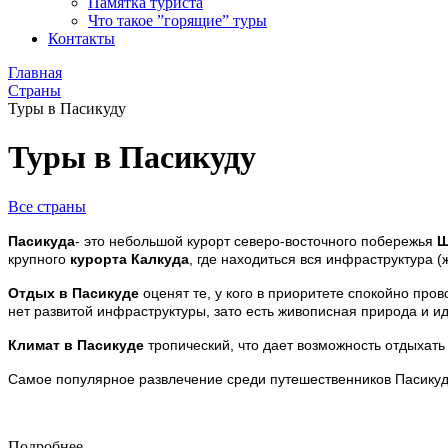
Памятка туриста
Что такое ”горящие” туры
Контакты
Главная
Страны
Туры в Пасикуду
Туры в Пасикуду
Все страны
Пасикуда
- это небольшой курорт северо-восточного побережья
Ш
крупного
курорта Калкуда
, где находиться вся инфраструктура (
Отдых в Пасикуде
оценят те, у кого в приоритете спокойно про
нет развитой инфраструктуры, зато есть живописная природа и и
Климат в Пасикуде
тропический, что дает возможность отдыхать
Самое популярное развлечение среди путешественников Пасикуды- 
Подробнее