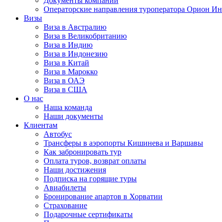
Документы компании
Операторские направления туроператора Орион Ин
Визы
Виза в Австралию
Виза в Великобританию
Виза в Индию
Виза в Индонезию
Виза в Китай
Виза в Марокко
Виза в ОАЭ
Виза в США
О нас
Наша команда
Наши документы
Клиентам
Автобус
Трансферы в аэропорты Кишинева и Варшавы
Как забронировать тур
Оплата туров, возврат оплаты
Наши достижения
Подписка на горящие туры
Авиабилеты
Бронирование апартов в Хорватии
Страхование
Подарочные сертификаты