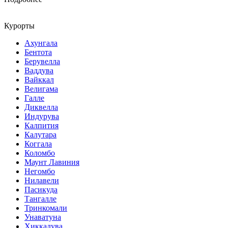
Курорты
Ахунгала
Бентота
Берувелла
Ваддува
Вайккал
Велигама
Галле
Диквелла
Индурува
Калпития
Калутара
Коггала
Коломбо
Маунт Лавиния
Негомбо
Нилавели
Пасикуда
Тангалле
Тринкомали
Унаватуна
Хиккадува