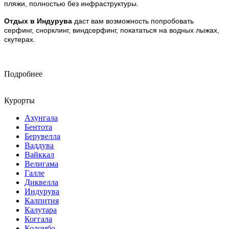
пляжи, полностью без инфраструктуры.
Отдых в Индурува
даст вам возможность попробовать
серфинг, снорклинг, виндсерфинг, покататься на водных лыжах,
скутерах.
Подробнее
Курорты
Ахунгала
Бентота
Берувелла
Ваддува
Вайккал
Велигама
Галле
Диквелла
Индурува
Калпития
Калутара
Коггала
Коломбо