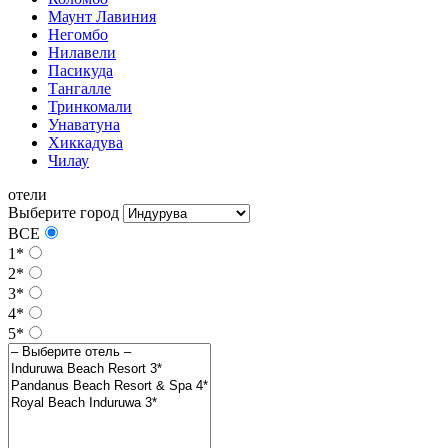
Маунт Лавиния
Негомбо
Нилавели
Пасикуда
Тангалле
Тринкомали
Унаватуна
Хиккадува
Чилау
отели
Выберите город
ВСЕ
1*
2*
3*
4*
5*