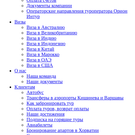
Оплата счётов
Документы компании
Операторские направления туроператора Орион
Интур
Визы
Виза в Австралию
Виза в Великобританию
Виза в Индию
Виза в Индонезию
Виза в Китай
Виза в Марокко
Виза в ОАЭ
Виза в США
О нас
Наша команда
Наши документы
Клиентам
Автобус
Трансферы в аэропорты Кишинева и Варшавы
Как забронировать тур
Оплата туров, возврат оплаты
Наши достижения
Подписка на горящие туры
Авиабилеты
Бронирование апартов в Хорватии