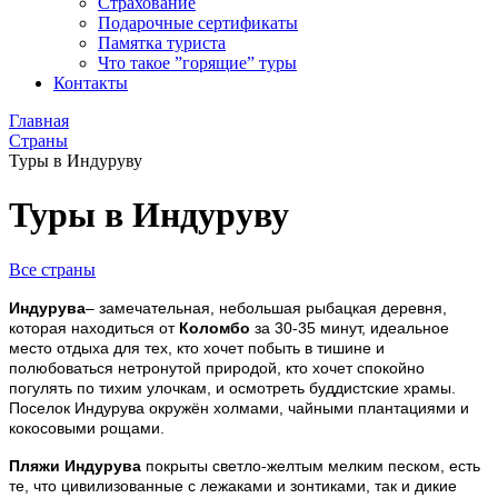
Страхование
Подарочные сертификаты
Памятка туриста
Что такое ”горящие” туры
Контакты
Главная
Страны
Туры в Индуруву
Туры в Индуруву
Все страны
Индурува
– замечательная, небольшая рыбацкая деревня,
которая находиться от
Коломбо
за 30-35 минут, идеальное
место отдыха для тех, кто хочет побыть в тишине и
полюбоваться нетронутой природой, кто хочет спокойно
погулять по тихим улочкам, и осмотреть буддистские храмы.
Поселок Индурува окружён холмами, чайными плантациями и
кокосовыми рощами.
Пляжи Индурува
покрыты светло-желтым мелким песком, есть
те, что цивилизованные с лежаками и зонтиками, так и дикие