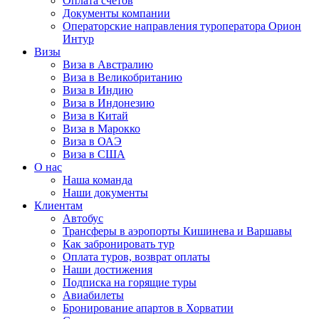
Оплата счётов
Документы компании
Операторские направления туроператора Орион
Интур
Визы
Виза в Австралию
Виза в Великобританию
Виза в Индию
Виза в Индонезию
Виза в Китай
Виза в Марокко
Виза в ОАЭ
Виза в США
О нас
Наша команда
Наши документы
Клиентам
Автобус
Трансферы в аэропорты Кишинева и Варшавы
Как забронировать тур
Оплата туров, возврат оплаты
Наши достижения
Подписка на горящие туры
Авиабилеты
Бронирование апартов в Хорватии