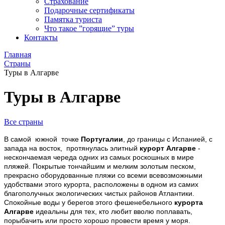
Страхование
Подарочные сертификаты
Памятка туриста
Что такое ”горящие” туры
Контакты
Главная
Страны
Туры в Алгарве
Туры в Алгарве
Все страны
В самой южной точке
Португалии
, до границы с Испанией, с
запада на восток, протянулась элитный
курорт Алгарве
-
нескончаемая череда одних из самых роскошных в мире
пляжей. Покрытые тончайшим и мелким золотым песком,
прекрасно оборудованные пляжи со всеми всевозможными
удобствами этого курорта, расположены в одном из самих
благополучных экологических чистых районов Атлантики.
Спокойные воды у берегов этого фешенебельного
курорта
Алгарве
идеальны для тех, кто любит вволю поплавать,
порыбачить или просто хорошо провести время у моря.