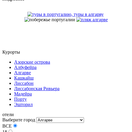
Курорты
Азорские острова
Албуфейра
Алгарве
Кашкайш
Лиссабон
Лиссабонская Ривьера
Мадейра
Порту
Эшторил
отели
Выберите город
ВСЕ
1*