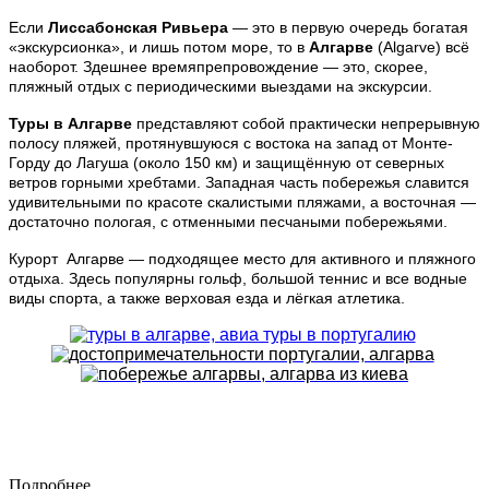
Если
Лиссабонская Ривьера
— это в первую очередь богатая
«экскурсионка», и лишь потом море, то в
Алгарве
(Algarve) всё
наоборот. Здешнее времяпрепровождение — это, скорее,
пляжный отдых с периодическими выездами на экскурсии.
Туры в Алгарве
представляют собой практически непрерывную
полосу пляжей, протянувшуюся с востока на запад от Монте-
Горду до Лагуша (около 150 км) и защищённую от северных
ветров горными хребтами. Западная часть побережья славится
удивительными по красоте скалистыми пляжами, а восточная —
достаточно пологая, с отменными песчаными побережьями.
Курорт Алгарве — подходящее место для активного и пляжного
отдыха. Здесь популярны гольф, большой теннис и все водные
виды спорта, а также верховая езда и лёгкая атлетика.
Подробнее