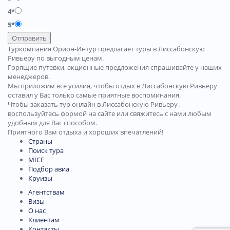
4*
5*
Отправить
Туркомпания Орион-Интур предлагает туры в Лиссабонскую
Ривьеру по выгодным ценам.
Горящие путевки, акционные предложения спрашивайте у наших
менеджеров.
Мы приложим все усилия, чтобы отдых в Лиссабонскую Ривьеру
оставил у Вас только самые приятные воспоминания.
Чтобы заказать тур онлайн в Лиссабонскую Ривьеру ,
воспользуйтесь формой на сайте или свяжитесь с нами любым
удобным для Вас способом.
Приятного Вам отдыха и хороших впечатлений!
Страны
Поиск тура
MICE
Подбор авиа
Круизы
Агентствам
Визы
О нас
Клиентам
Контакты