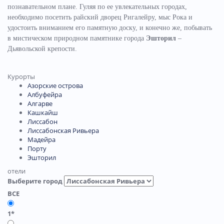
познавательном плане. Гуляя по ее увлекательных городах,
необходимо посетить райский дворец Ригалейру, мыс Рока и
удостоить вниманием его памятную доску, и конечно же, побывать
в мистическом природном памятнике города
Эшторил
–
Дьявольской крепости.
Курорты
Азорские острова
Албуфейра
Алгарве
Кашкайш
Лиссабон
Лиссабонская Ривьера
Мадейра
Порту
Эшторил
отели
Выберите город
ВСЕ
1*