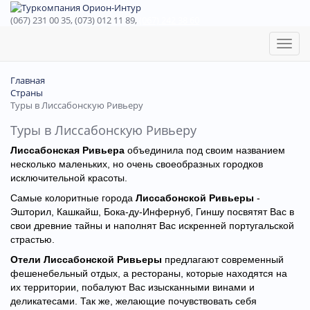
(067) 231 00 35, (073) 012 11 89,
(067) 242 38 60
Toggl
naviga
Главная
Страны
Туры в Лиссабонскую Ривьеру
Туры в Лиссабонскую Ривьеру
Лиссабонская Ривьера
объединила под своим названием
несколько маленьких, но очень своеобразных городков
исключительной красоты.
Самые колоритные города
Лиссабонской Ривьеры
-
Эшторил, Кашкайш, Бока-ду-Инфернуб, Гиншу посвятят Вас в
свои древние тайны и наполнят Вас искренней португальской
страстью.
Отели Лиссабонской Ривьеры
предлагают современный
фешенебельный отдых, а рестораны, которые находятся на
их территории, побалуют Вас изысканными винами и
деликатесами. Так же, желающие почувствовать себя