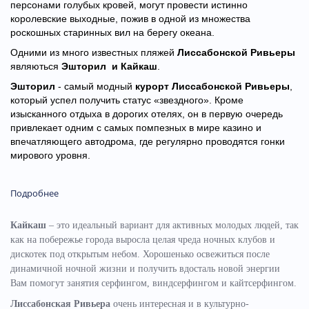
персонами голубых кровей, могут провести истинно
королевские выходные, пожив в одной из множества
роскошных старинных вил на берегу океана.
Одними из много известных пляжей
Лиссабонской Ривьеры
являються
Эшторил и Кайкаш
.
Эшторил
- самый модный
курорт Лиссабонской Ривьеры
,
который успел получить статус «звездного». Кроме
изысканного отдыха в дорогих отелях, он в первую очередь
привлекает одним с самых помпезных в мире казино и
впечатляющего автодрома, где регулярно проводятся гонки
мирового уровня.
Подробнее
Кайкаш
– это идеальный вариант для активных молодых людей, так
как на побережье города выросла целая чреда ночных клубов и
дискотек под открытым небом. Хорошенько освежиться после
динамичной ночной жизни и получить вдосталь новой энергии
Вам помогут занятия серфингом, виндсерфингом и кайтсерфингом.
Лиссабонская Ривьера
очень интересная и в культурно-