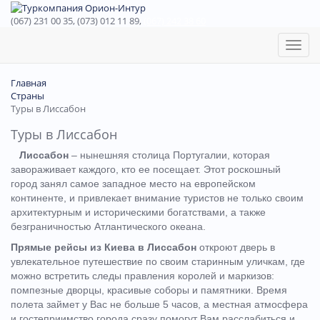
(067) 231 00 35, (073) 012 11 89,
(067) 242 38 60
Toggl
naviga
Главная
Страны
Туры в Лиссабон
Туры в Лиссабон
Лиссабон
– нынешняя столица Португалии, которая
завораживает каждого, кто ее посещает. Этот роскошный
город занял самое западное место на европейском
континенте, и привлекает внимание туристов не только своим
архитектурным и историческими богатствами, а также
безграничностью Атлантического океана.
Прямые рейсы из Киева в Лиссабон
откроют дверь в
увлекательное путешествие по своим старинным уличкам, где
можно встретить следы правления королей и маркизов:
помпезные дворцы, красивые соборы и памятники.
Время
полета займет у Вас не больше 5 часов, а местная атмосфера
и гостеприимство города сразу помогут Вам расслабиться и