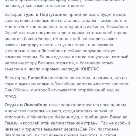
наслаждаться замечательным отдыхом.
Выбирая
туры в Португалию
, приятней всего будет начать
свое путешествие именно со столицы страны – сказочного и,
много в чем таинственного для туристов из Киева, Лиссабона.
Одной с самых популярных достопримечательностей города
является башня Белен, именно с ней начинались такие
важные миру кругосветные путешествия, она служила
крепостью гавани Лиссабона и сейчас получила статус
символа страны. Башня сделана в стиле мануэлино, который
напоминает эру Великих открытий, и благодаря этому
занесена в число мировых наследий ЮНЕСКО.
Весь город
Лиссабон
построен на холмах, и логично, что на
самом высоком холме в Лиссабоне возвеличивается крепость
Сан-Жоржы, с которой открывается потрясающий вид на
город.
Отдых в Лиссабоне
также характеризируется посещением
множества сакральных мест, среди которых нельзя не
вспомнить о Монастыре Жеронимуш, с гробницами Васко да
Гаммы и королей этой величественной страны. Так же особый
интерес у туристов вызывает церковьСан Рок, построена
благодаря общих сил членов ордера иезуитов, и статуя