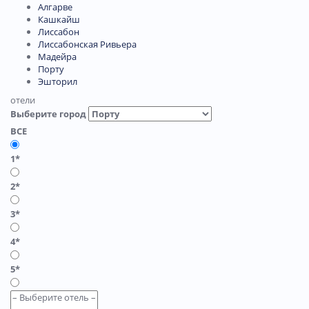
Алгарве
Кашкайш
Лиссабон
Лиссабонская Ривьера
Мадейра
Порту
Эшторил
отели
Выберите город
ВСЕ
1*
2*
3*
4*
5*