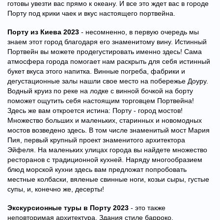
готовы увезти вас прямо к океану. И все это ждет вас в городе
Порту под крики чаек и вкус настоящего портвейна.
Порту из Киева 2023
- несомненно, в первую очередь мы
знаем этот город благодаря его знаменитому вину. Истинный
Портвейн вы можете продегустировать именно здесь! Сама
атмосфера города помогает нам раскрыть для себя истинный
букет вкуса этого напитка. Винные погреба, фабрики и
дегустационные залы нашли свое место на побережье Доуру.
Водный круиз по реке на лодке с винной бочкой на борту
поможет ощутить себя настоящим торговцем Портвейна!
Здесь же вам откроется истина: Порту - город мостов!
Множество больших и маленьких, старинных и новомодных
мостов возведено здесь. В том числе знаменитый мост Мария
Пия, первый крупный проект знаменитого архитектора
Эйфеля. На маленьких улицах города вы найдете множество
ресторанов с традиционной кухней. Наряду многообразием
блюд морской кухни здесь вам предложат попробовать
местные колбаски, вяленые свинные ноги, козьи сыры, густые
супы, и, конечно же, десерты!
Экскурсионные туры в Порту 2023
- это также
неповторимая архитектура. Здания стиле барроко,