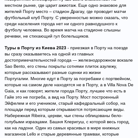
местном рынке, где царит ажиотаж. Еще одно знаковое для
жителей Порту место – стадион Драгау, где проводит матчи
футбольный клуб Порту. С уверенностью можно сказать, что
среди населения города нет ни одного равнодушного к
футболу человека. Во время матча на стадионе слышны
речевки, не стихающий гул болельщиков.
Туры в Порту из Киева 2023
- приезжая в Порту на поезде
вы сразу оказываетесь на одной из главных
достопримечательностей города — железнодорожном вокзале
Sao Bento, его стены покрыты сотнями плиток азулежу,
которые рассказывают разные сценки из жизни
Португалии. Многие едут в Порту за погребами с портвейном,
которые на самом деле находятся не в Порту, а в Villa Nova De
Gaia, и как говорят, жители города Порту, лучшее что есть в
Гайе это не погреба, а вид на Порту. Мост построенный
Эйфелем и его учеником, старый кафедральный собор, на
площади перед которым открываются потрясающие виды.
Набережная Ribeira, церкви, чьи стены облицованы бело-
голубыми изразцами. Башня Клеригуш, с которой весь город,
как на ладони. Один из самых красивых в мире книжных
магазинов Lello и старые деревянные трамваи, которые