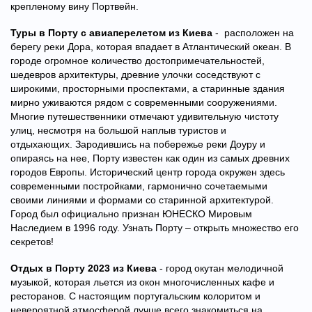
крепленому вину Портвейн.
Туры в Порту с авиаперелетом из Киева
- расположен на
берегу реки Дора, которая впадает в Атлантический океан. В
городе огромное количество достопримечательностей,
шедевров архитектуры, древние улочки соседствуют с
широкими, просторными проспектами, а старинные здания
мирно уживаются рядом с современными сооружениями.
Многие путешественники отмечают удивительную чистоту
улиц, несмотря на большой наплыв туристов и
отдыхающих. Зародившись на побережье реки Доуру и
опираясь на нее, Порту известен как один из самых древних
городов Европы. Исторический центр города окружен здесь
современными постройками, гармонично сочетаемыми
своими линиями и формами со старинной архитектурой.
Город был официально признан ЮНЕСКО Мировым
Наследием в 1996 году. Узнать Порту – открыть множество его
секретов!
Отдых в Порту 2023 из Киева
- город окутан мелодичной
музыкой, которая льется из окон многочисленных кафе и
ресторанов. С настоящим португальским колоритом и
невероятной атмосферой лучше всего знакомиться на