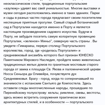
неоклассическом стиле, традиционные португальские
«азулежу» удивят вас свей уникальностью. Многие выставки и
музеи сегодня расположились именно в таких зданиях. Парки
и сады в разных частях города предлагают своим посетителям
неспешные приятные прогулки. Самый старый Ботанический
сад в Португалии находится именно в Порту и является
настоящим произведением садового искусства. Будучи в
Порту, не забудьте посетить самую колоритную провинцию
Португалии, «зеленое» Миньо", северную часть страны . Вы
увидите г.Гимараеш, первую столицу Португальского
королевства, город, где «родилась Португалия» и
средневековый ансамбль которого был признан ЮНЕСКО
Памятником Мирового Наследия, пройдете мимо живописных
традиционных жилых домов по гранитным мостовым старого
города от замка к площади Св. Якова и паломнической церкви
Носса Сеньора да Оливейра, почувствуете дух
Средневековья. Брагу - город, когда-то соперничавший по
значимости с испанским Сантьяго де Компостела. Здесь
оставили следы многочисленные народы, прошедшие по
Пиренейскому полуострову: кельты, римляне, свевы, вестготы,
здесь можно встретить сооружения практически всех
архитектурных стилей, и в особенности — португальского