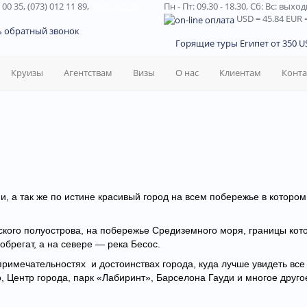
 00 35, (073) 012 11 89,
(067) 242 38
Пн - Пт: 09.30 - 18.30,
Сб: Вс: выхо
USD
= 45.84
EUR
=
ь обратный звонок
Горящие туры Египет от 350 US
Круизы
Агентствам
Визы
О нас
Клиентам
Конт
и, а так же по истине красивый город на всем побережье в котором
кого полуострова, на побережье Средиземного моря, границы кото
обрегат, а на севере — река Бесос.
римечательностях и достоинствах города, куда лучше увидеть все
 Центр города, парк «Лабиринт», Барселона Гауди и многое друго