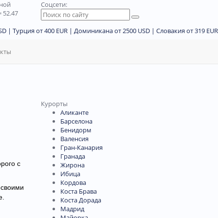
дной
Соцсети:
 52.47
D | Турция от 400 EUR | Доминикана от 2500 USD | Словакия от 319 EUR
акты
Курорты
Аликанте
Барселона
Бенидорм
Валенсия
Гран-Канария
Гранада
рого с
Жирона
Ибица
Кордова
 своими
Коста Брава
е.
Коста Дорада
Мадрид
Майорка