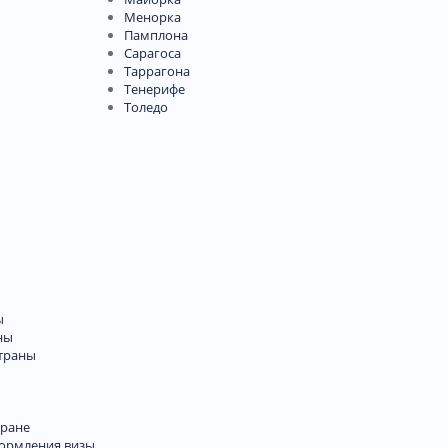
Менорка
Памплона
Сарагоса
Таррагона
Тенерифе
Толедо
ы
ны
траны
тране
формления визы