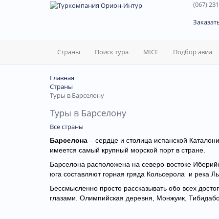
(067) 231
60
Заказат
Страны
Поиск тура
MICE
Подбор авиа
Главная
Страны
Туры в Барселону
Туры в Барселону
Все страны
Барселона
– сердце и столица испанской Каталони
имеется самый крупный морской порт в стране.
Барселона расположена на северо-востоке Иберийс
юга составляют горная гряда Кольсерола и река Ль
Бессмысленно просто рассказывать обо всех достоп
глазами. Олимпийская деревня, Монжуик, Тибидабо,