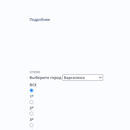
Подробнее
отели
Выберите город
ВСЕ
1*
2*
3*