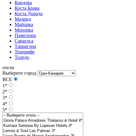
Кордова
Коста Брава
Коста Дорада
Мадрид
Майорка
Менорка
Памплона
Сарагоса
Таррагона
Тенерифе
Толедо
отели
Выберите город
ВСЕ
1*
2*
3*
4*
5*