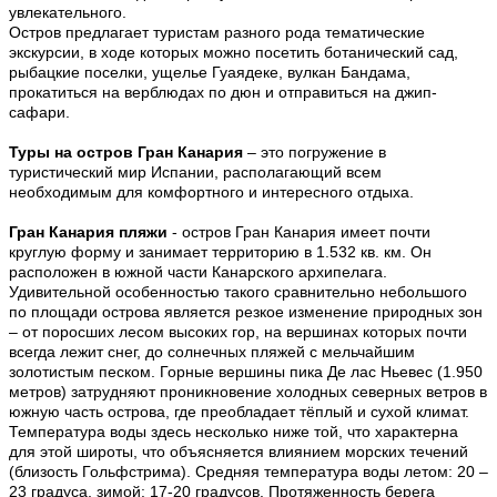
увлекательного.
Остров предлагает туристам разного рода тематические
экскурсии, в ходе которых можно посетить ботанический сад,
рыбацкие поселки, ущелье Гуаядеке, вулкан Бандама,
прокатиться на верблюдах по дюн и отправиться на джип-
сафари.
Туры на остров Гран Канария
– это погружение в
туристический мир Испании, располагающий всем
необходимым для комфортного и интересного отдыха.
Гран Канария пляжи
-
остров Гран Канария имеет почти
круглую форму и занимает территорию в 1.532 кв. км. Он
расположен в южной части Канарского архипелага.
Удивительной особенностью такого сравнительно небольшого
по площади острова является резкое изменение природных зон
– от поросших лесом высоких гор, на вершинах которых почти
всегда лежит снег, до солнечных пляжей с мельчайшим
золотистым песком. Горные вершины пика Де лас Ньевес (1.950
метров) затрудняют проникновение холодных северных ветров в
южную часть острова, где преобладает тёплый и сухой климат.
Температура воды здесь несколько ниже той, что характерна
для этой широты, что объясняется влиянием морских течений
(близость Гольфстрима). Средняя температура воды летом: 20 –
23 градуса, зимой: 17-20 градусов. Протяженность берега