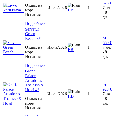
628 €
Отдых на
Июль/2026
1
7 нч.
море,
BB
- 8
Испания
дн.
Подробнее
Servatur
Green
от
Beach 3*
660 €
Отдых на
Июль/2026
1
7 нч.
BB
море,
- 8
Испания
дн.
Подробнее
Gloria
Palace
Amadores
от
Thalasso &
928 €
Hotel 4*
Июль/2026
1
7 нч.
HB
Отдых на
- 8
море,
дн.
Испания