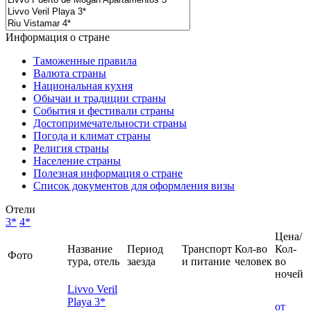
Информация о стране
Таможенные правила
Валюта страны
Национальная кухня
Обычаи и традиции страны
События и фестивали страны
Достопримечательности страны
Погода и климат страны
Религия страны
Население страны
Полезная информация о стране
Список документов для оформления визы
Отели
3*
4*
Цена/
Название
Период
Транспорт
Кол-во
Кол-
Фото
тура, отель
заезда
и питание
человек
во
ночей
Livvo Veril
Playa 3*
от