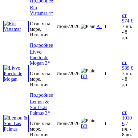
Подробнее
Riu
Vistamar 4*
от
974 €
Отдых на
Июль/2026
AI
1
7 нч.
море,
- 8
Испания
дн.
Подробнее
Livvo
Puerto de
от
Mogan 3*
989 €
Отдых на
Июль/2026
1
7 нч.
BB
море,
- 8
Испания
дн.
Подробнее
Lemon &
Soul Las
от
Palmas 3*
1010
Отдых на
Июль/2026
1
€
7
BB
море,
нч. -
Испания
8 дн.