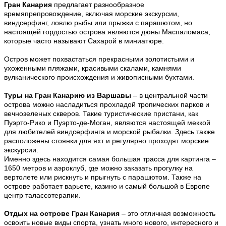
Гран Канария
предлагает разнообразное
времяпрепровождение, включая морские экскурсии,
виндсерфинг, ловлю рыбы или прыжки с парашютом, но
настоящей гордостью острова являются дюны Маспаломаса,
которые часто называют Сахарой в миниатюре.
Остров может похвастаться прекрасными золотистыми и
ухоженными пляжами, красивыми скалами, камнями
вулканического происхождения и живописными бухтами.
Туры на Гран Канарию из Варшавы
– в
центральной части
острова можно насладиться прохладой тропических парков и
вечнозеленых скверов. Такие туристические пристани, как
Пуэрто-Рико и Пуэрто-де-Моган, являются настоящей меккой
для любителей виндсерфинга и морской рыбалки. Здесь также
расположены стоянки для яхт и регулярно проходят морские
экскурсии.
Именно здесь находится самая большая трасса для картинга –
1650 метров и аэроклуб, где можно заказать прогулку на
вертолете или рискнуть и прыгнуть с парашютом. Также на
острове работает варьете, казино и самый большой в Европе
центр талассотерапии.
Отдых на острове Гран Канария
– это отличная возможность
освоить новые виды спорта, узнать много нового, интересного и