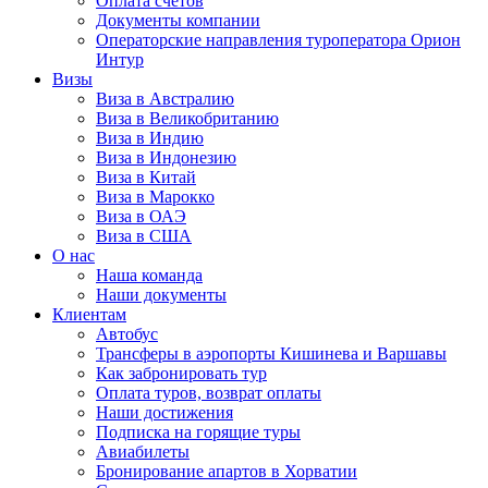
Оплата счётов
Документы компании
Операторские направления туроператора Орион
Интур
Визы
Виза в Австралию
Виза в Великобританию
Виза в Индию
Виза в Индонезию
Виза в Китай
Виза в Марокко
Виза в ОАЭ
Виза в США
О нас
Наша команда
Наши документы
Клиентам
Автобус
Трансферы в аэропорты Кишинева и Варшавы
Как забронировать тур
Оплата туров, возврат оплаты
Наши достижения
Подписка на горящие туры
Авиабилеты
Бронирование апартов в Хорватии