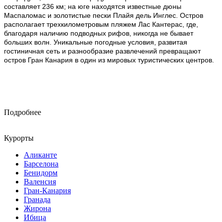
составляет 236 км; на юге находятся известные дюны
Маспаломас и золотистые пески Плайя дель Инглес. Остров
располагает трехкилометровым пляжем Лас Кантерас, где,
благодаря наличию подводных рифов, никогда не бывает
больших волн. Уникальные погодные условия, развитая
гостиничная сеть и разнообразие развлечений превращают
остров Гран Канария в один из мировых туристических центров.
Подробнее
Курорты
Аликанте
Барселона
Бенидорм
Валенсия
Гран-Канария
Гранада
Жирона
Ибица