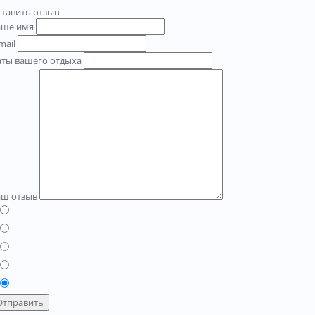
тавить отзыв
аше имя
mail
аты вашего отдыха
аш отзыв
Отправить