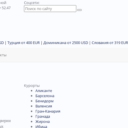
дной
Соцсети:
 52.47
D | Турция от 400 EUR | Доминикана от 2500 USD | Словакия от 319 EUR
акты
Курорты
Аликанте
Барселона
Бенидорм
Валенсия
Гран-Канария
Гранада
дверии
Жирона
Ибица
ых