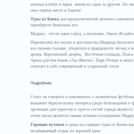
ночных клубах и барах меняя их один за другим. По чи
свое первое место в Европе.
Туры из Киева
для предпочитателей шопинга замечате
приобрести буквально все.
Мадрид - это не один город, а несколько. Около 40 райо
Перечислять все музеи и достоинства Мадрида бесполезн
все своими глазами, убедиться в правдивости легенд о
дрожь. Королевский дворец, Восточная площадь, Пласа
Арена для боя быков «Лас-Вентас», Парк Ретиро и мног
сочетает в себе современный и старинный стили.
Подробнее
Стоит ли говорить и напоминать о знаменитых футболь
вызывает бурную волну интереса среди болельщиков и ф
зрелищем для туристов и просто гостей города является 
этому весна является самым лучшим посещением Мадр
Горящие путевки
и цены на горящие туры из Киева вы
незабываемый отдых по хорошей цене.