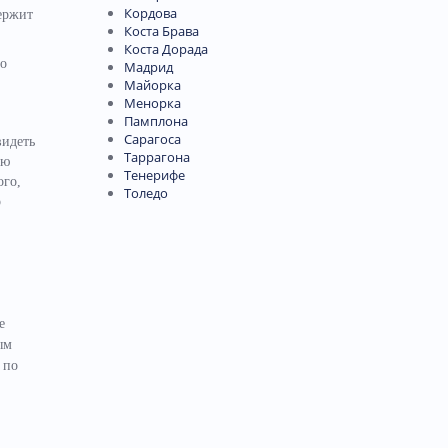
Кордова
держит
Коста Брава
Коста Дорада
но
Мадрид
Майорка
Менорка
Памплона
Сарагоса
видеть
Таррагона
ую
Тенерифе
ого,
Толедо
о
е
ым
 по