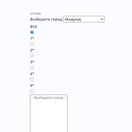
отели
Выберите город
ВСЕ
1*
2*
3*
4*
5*