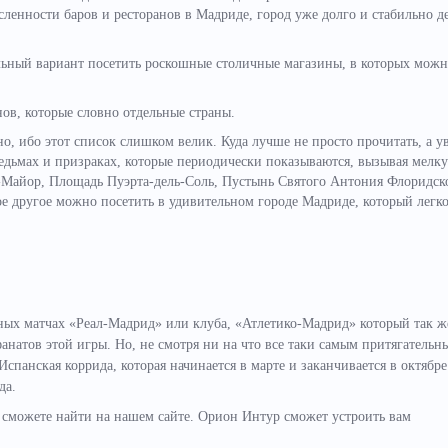
сленности баров и ресторанов в Мадриде, город уже долго и стабильно 
льный вариант посетить роскошные столичные магазины, в которых мож
нов, которые словно отдельные страны.
о, ибо этот список слишком велик. Куда лучше не просто прочитать, а у
 ведьмах и призраках, которые периодически показываются, вызывая мелк
-Майор, Площадь Пуэрта-дель-Соль, Пустынь Святого Антония Флоридск
ое другое можно посетить в удивительном городе Мадриде, который легк
ных матчах «Реал-Мадрид» или клуба, «Атлетико-Мадрид» который так ж
анатов этой игры. Но, не смотря ни на что все таки самым притягательн
Испанская коррида, которая начинается в марте и заканчивается в октябре
ида.
 сможете найти на нашем сайте. Орион Интур сможет устроить вам