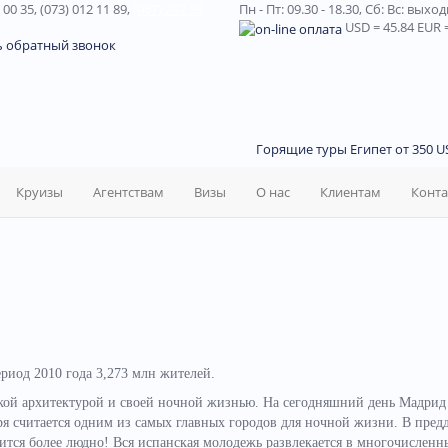
 00 35, (073) 012 11 89,
(067) 242 38
Пн - Пт: 09.30 - 18.30,
Сб: Вс: выхо
USD
= 45.84
EUR
=
ь обратный звонок
Горящие туры Египет от 350 US
Круизы
Агентствам
Визы
О нас
Клиентам
Конт
риод 2010 года 3,273 млн жителей.
кой архитектурой и своей ночной жизнью. На сегодняшний день Мадрид
зря считается одним из самых главных городов для ночной жизни. В пред
ится более людно! Вся испанская молодежь развлекается в многочисленн