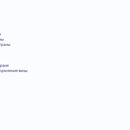
ы
ны
траны
тране
формления визы