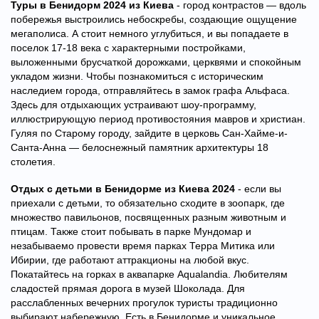
Туры в Бенидорм 2024 из Киева
- город контрастов — вдоль
побережья выстроились небоскребы, создающие ощущение
мегаполиса. А стоит немного углубиться, и вы попадаете в
поселок 17-18 века с характерными постройками,
выложенными брусчаткой дорожками, церквями и спокойным
укладом жизни. Чтобы познакомиться с историческим
наследием города, отправляйтесь в замок графа Альфаса.
Здесь для отдыхающих устраивают шоу-программу,
иллюстрирующую период противостояния мавров и христиан.
Гуляя по Старому городу, зайдите в церковь Сан-Хайме-и-
Санта-Анна — белоснежный памятник архитектуры 18
столетия.
Отдых с детьми в Бенидорме из Киева 2024
- если вы
приехали с детьми, то обязательно сходите в зоопарк, где
множество павильонов, посвященных разным животным и
птицам. Также стоит побывать в парке Мундомар и
незабываемо провести время парках Терра Митика или
Ибирии, где работают аттракционы на любой вкус.
Покатайтесь на горках в аквапарке Aqualandia. Любителям
сладостей прямая дорога в музей Шоколада. Для
расслабленных вечерних прогулок туристы традиционно
выбирают набережную. Есть в Бенидорме и уникальное