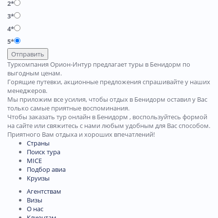
2*
3*
4*
5*
Отправить
Туркомпания Орион-Интур предлагает туры в Бенидорм по
выгодным ценам.
Горящие путевки, акционные предложения спрашивайте у наших
менеджеров.
Мы приложим все усилия, чтобы отдых в Бенидорм оставил у Вас
только самые приятные воспоминания.
Чтобы заказать тур онлайн в Бенидорм , воспользуйтесь формой
на сайте или свяжитесь с нами любым удобным для Вас способом.
Приятного Вам отдыха и хороших впечатлений!
Страны
Поиск тура
MICE
Подбор авиа
Круизы
Агентствам
Визы
О нас
Клиентам