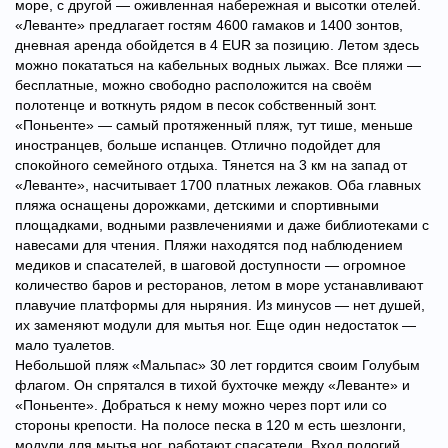
море, с другой — оживленная набережная и высотки отелей.
«Леванте» предлагает гостям 4600 гамаков и 1400 зонтов,
дневная аренда обойдется в 4 EUR за позицию. Летом здесь
можно покататься на кабельных водных лыжах. Все пляжи —
бесплатные, можно свободно расположится на своём
полотенце и воткнуть рядом в песок собственный зонт.
«Поньенте» — самый протяженный пляж, тут тише, меньше
иностранцев, больше испанцев. Отлично подойдет для
спокойного семейного отдыха. Тянется на 3 км на запад от
«Леванте», насчитывает 1700 платных лежаков. Оба главных
пляжа оснащены дорожками, детскими и спортивными
площадками, водными развлечениями и даже библиотеками с
навесами для чтения. Пляжи находятся под наблюдением
медиков и спасателей, в шаговой доступности — огромное
количество баров и ресторанов, летом в море устанавливают
плавучие платформы для ныряния. Из минусов — нет душей,
их заменяют модули для мытья ног. Еще один недостаток —
мало туалетов.
Небольшой пляж «Мальпас» 30 лет гордится своим Голубым
флагом. Он спрятался в тихой бухточке между «Леванте» и
«Поньенте». Добраться к нему можно через порт или со
стороны крепости. На полосе песка в 120 м есть шезлонги,
модули для мытья ног, работают спасатели. Вход пологий,