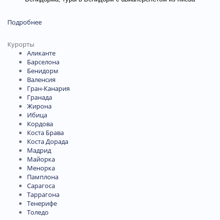
Подробнее
Курорты
Аликанте
Барселона
Бенидорм
Валенсия
Гран-Канария
Гранада
Жирона
Ибица
Кордова
Коста Брава
Коста Дорада
Мадрид
Майорка
Менорка
Памплона
Сарагоса
Таррагона
Тенерифе
Толедо