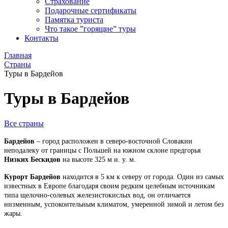
Страхование
Подарочные сертификаты
Памятка туриста
Что такое ”горящие” туры
Контакты
Главная
Страны
Туры в Бардейов
Туры в Бардейов
Все страны
Бардейов
– город расположен в северо-восточной Словакии
неподалеку от границы с Польшей на южном склоне предгорья
Низких Бескидов
на высоте 325 м н. у. м.
Курорт Бардейов
находится в 5 км к северу от города. Один из самых
известных в Европе благодаря своим редким целебным источникам
типа щелочно-солевых железистокислых вод, он отличается
низменным, успокоительным климатом, умеренной зимой и летом без
жары.