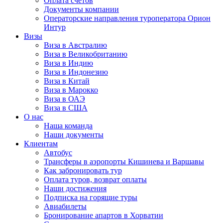
Оплата счётов
Документы компании
Операторские направления туроператора Орион
Интур
Визы
Виза в Австралию
Виза в Великобританию
Виза в Индию
Виза в Индонезию
Виза в Китай
Виза в Марокко
Виза в ОАЭ
Виза в США
О нас
Наша команда
Наши документы
Клиентам
Автобус
Трансферы в аэропорты Кишинева и Варшавы
Как забронировать тур
Оплата туров, возврат оплаты
Наши достижения
Подписка на горящие туры
Авиабилеты
Бронирование апартов в Хорватии