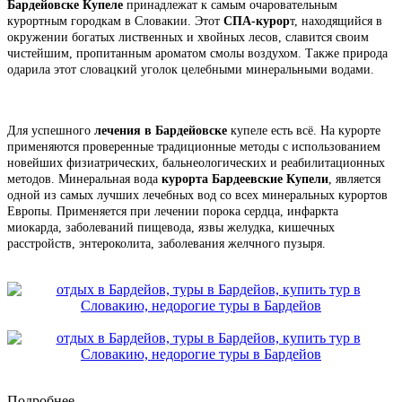
Бардейовске Купеле
принадлежат к самым очаровательным
курортным городкам в Словакии. Этот
СПА-курор
т, находящийся в
окружении богатых лиственных и хвойных лесов, славится своим
чистейшим, пропитанным ароматом смолы воздухом. Также природа
одарила этот словацкий уголок целебными минеральными водами.
Для успешного
лечения в Бардейовске
купеле есть всё. На курорте
применяются проверенные традиционные методы с использованием
новейших физиатрических, бальнеологических и реабилитационных
методов. Минеральная вода
курорта Бардеевские Купели
, является
одной из самых лучших лечебных вод со всех минеральных курортов
Европы. Применяется при лечении порока сердца, инфаркта
миокарда, заболеваний пищевода, язвы желудка, кишечных
расстройств, энтероколита, заболевания желчного пузыря.
Подробнее