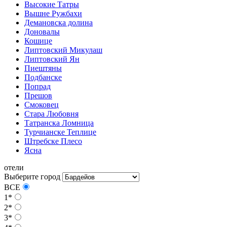
Высокие Татры
Вышне Ружбахи
Демановска долина
Доновалы
Кошице
Липтовский Микулаш
Липтовский Ян
Пиештяны
Подбанске
Попрад
Прешов
Смоковец
Стара Любовня
Татранска Ломница
Турчианске Теплице
Штребске Плесо
Ясна
отели
Выберите город
ВСЕ
1*
2*
3*