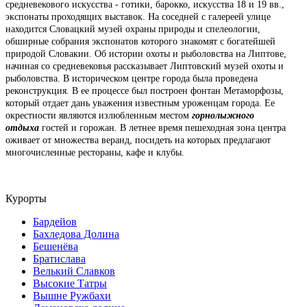
средневекового искусства - готики, барокко, искусства 18 и 19 вв.,
экспонаты проходящих выставок. На соседней с галереей улице
находится Словацкий музей охраны природы и спелеологии,
обширные собрания экспонатов которого знакомят с богатейшей
природой Словакии. Об истории охоты и рыболовства на Липтове,
начиная со средневековья рассказывает Липтовский музей охоты и
рыболовства. В историческом центре города была проведена
реконструкция. В ее процессе был построен фонтан Метаморфозы,
который отдает дань уважения известным уроженцам города. Ее
окрестности являются излюбленным местом
горнолыжного
отдыха
гостей и горожан. В летнее время пешеходная зона центра
оживает от множества веранд, посидеть на которых предлагают
многочисленные рестораны, кафе и клубы.
Курорты
Бардейов
Бахледова Долина
Бешенёва
Братислава
Велький Славков
Высокие Татры
Вышне Ружбахи