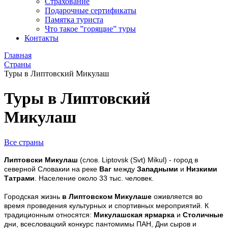
Страхование
Подарочные сертификаты
Памятка туриста
Что такое ”горящие” туры
Контакты
Главная
Страны
Туры в Липтовский Микулаш
Туры в Липтовский
Микулаш
Все страны
Липтовски Микулаш
(слов. Liptovsk (Svt) Mikul) - город в
северной Словакии на реке
Ваг
между
Западными
и
Низкими
Татрами
. Население около 33 тыс. человек.
Городская жизнь
в Липтовском Микулаше
оживляется во
время проведения культурных и спортивных мероприятий. К
традиционным относятся:
Микулашская ярмарка
и
Столичные
дни, всесловацкий конкурс пантомимы ПАН, Дни сыров и