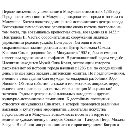
Первое письменное упоминание о Микулаше относится к 1286 году.
Город носит имя святого Микулаша, покровителя города и костела св.
Микулаша. Костел является доминантой исторического центра города.
Воссозданое символическое ограждение около костела построено на
том месте, где возвышалась крепостная стена, возведенная в 1433 г
Понграцом II. Частью оборонительных сооружений являлась
укрепленная родовая усадьба Понграцов. Сегодня в этом
сохранившемся здании располагается Центр Коломана Сокола.
Коломан Сокол, родившийся в Микулаше в 1902 г., был всемирно
известным художником и графиком. В расположенной рядом усадьбе
Илешгази находится Музей Янка Краля, экспозиции которого
рассказывают об истории города начиная с 1286 г. и по сегодняшний
день. Раньше здесь заседал Липтовский комитат. По предположениям,
именно в этом здании был осужден легендарный разбойник Юро
Яношик. Об этом событии, а также о его жестоких допросах перед
вынесением приговора рассказывает экспозиция Микулашский
застенок. Рядом с центральной площадью находятся и другие
культурно-исторические памятники. К достойным посещения
относится микулашская Синагога, в которой проводятся различные
выставки и культурные мероприятия. Любителям искусства
представляется в Микулаше возможность посетить вторую по
величине художественную галерею Словакии - Галерею Петра Михала
Богуня. В ней они могут ознакомиться с произведениями Богуня и