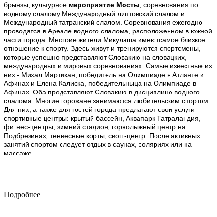
брынзы, культурное
мероприятие Мосты
, соревнования по
водному слалому Международный липтовский слалом и
Международный татранский слалом. Соревнования ежегодно
проводятся в Ареале водного слалома, расположенном в южной
части города. Многоие жители Микулаша имеютсамое близкое
отношение к спорту. Здесь живут и тренируются спортсмены,
которые успешно представляют Словакию на словацких,
международных и мировых соревнованиях. Самые известные из
них - Михал Мартикан, победитель на Олимпиаде в Атланте и
Афинах и Елена Калиска, победительныца на Олимпиаде в
Афинах. Оба представляют Словакию в дисциплине водного
слалома. Многие горожане занимаются любительским спортом.
Для них, а также для гостей города предлагают свои услуги
спортивные центры: крытый бассейн, Аквапарк Татраландия,
фитнес-центры, зимний стадион, горнолыжный центр на
Подбрезинах, теннесные корты, свош-центр. После активных
занятий спортом следует отдых в саунах, соляриях или на
массаже.
Подробнее