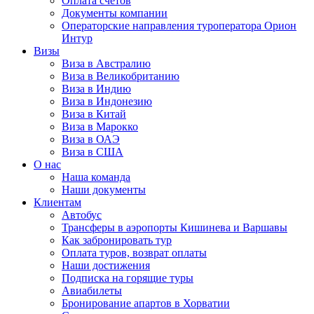
Оплата счётов
Документы компании
Операторские направления туроператора Орион
Интур
Визы
Виза в Австралию
Виза в Великобританию
Виза в Индию
Виза в Индонезию
Виза в Китай
Виза в Марокко
Виза в ОАЭ
Виза в США
О нас
Наша команда
Наши документы
Клиентам
Автобус
Трансферы в аэропорты Кишинева и Варшавы
Как забронировать тур
Оплата туров, возврат оплаты
Наши достижения
Подписка на горящие туры
Авиабилеты
Бронирование апартов в Хорватии