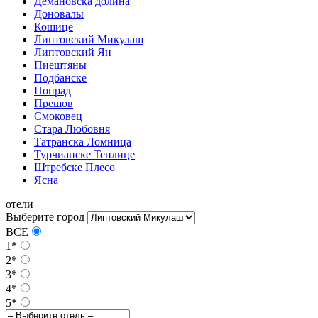
Демановска долина
Доновалы
Кошице
Липтовский Микулаш
Липтовский Ян
Пиештяны
Подбанске
Попрад
Прешов
Смоковец
Стара Любовня
Татранска Ломница
Турчианске Теплице
Штребске Плесо
Ясна
отели
Выберите город
ВСЕ
1*
2*
3*
4*
5*