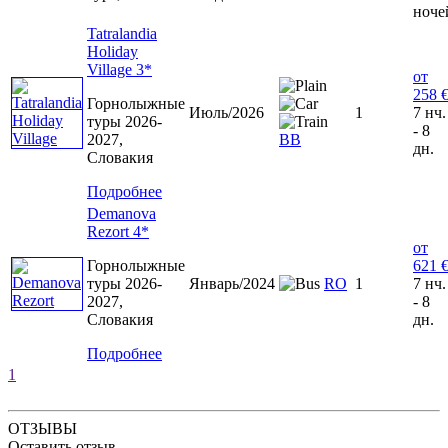
ноче
Tatralandia
Holiday
Village 3*
от
258 
Горнолыжные
Июль/2026
1
7 нч.
туры 2026-
- 8
2027,
ВВ
дн.
Словакия
Подробнее
Demanova
Rezort 4*
от
Горнолыжные
621 
туры 2026-
Январь/2024
RO
1
7 нч.
2027,
- 8
Словакия
дн.
Подробнее
1
ОТЗЫВЫ
Оставить отзыв