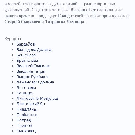
и чистейшего горного воздуха, а зимой — ради спортивных
удовольствий. Следы золотого века
Высоких Татр
дожили и до
нашего времени в виде двух
Гранд
-отелей на территории курортов
Старый Смоковец
и
Татранска Ломница
.
Курорты
Бардейов
Бахледова Долина
Бешенёва
Братислава
Велький Славков
Высокие Татры
Вышне Ружбахи
Демановска долина
Доновалы
Кошице
Липтовский Микулаш
Липтовский Ян
Пиештяны
Подбанске
Попрад
Прешов
Смоковец