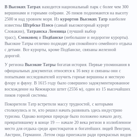
В Высоких Татрах
находится национальный парк с более чем 300
вершинами и горными озёрами. 26 пиков поднимаются на высоту
2500 м над уровнем моря. Из
курортов Высоких Татр
наиболее
известны
Штрбске Плесо
(самый высокогорный курорт
Словакии),
Татранска Ломница
(лучший выбор
трасс),
Смоковец
и
Подбанске
(небольшие и недорогие курорты).
Высокие Татры отлично подходят для спокойного семейного отдыха
с детьми. Все курорты, кроме Подбанске, связаны железной
дорогой.
У региона
Высокие Татры
богатая история. Первые упоминания в
официальных документах относятся к 16 веку и связаны они с
попытками исследователей изучить горные вершины и местную
флору и фауну. В 1615 году было совершено задокументированное
восхождение на Кежмарски штит (2556 м), один из 15 высочайших
пиков горной системы.
Покорители Татр встретили массу трудностей, с которыми
столкнулись и те, кто решил начать развивать здесь индустрию
туризма. Однако вопреки природе было положено начало делу,
превратившему в конце 19 — начале 20 века регион в излюбленное
место для отдыха среди аристократов и богатейших людей Венгрии,
Австрии, Германии. Летом сюда приезжали ради прекрасных видов