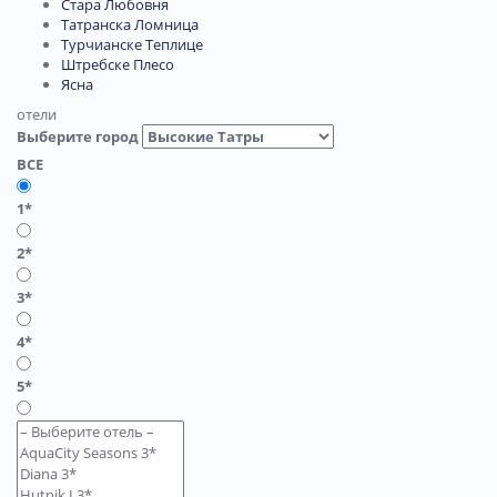
Стара Любовня
Татранска Ломница
Турчианске Теплице
Штребске Плесо
Ясна
отели
Выберите город
ВСЕ
1*
2*
3*
4*
5*