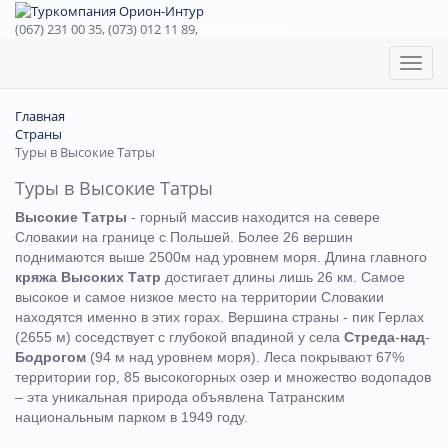
(067) 231 00 35, (073) 012 11 89,
(067) 242 38 60
Toggl
naviga
Главная
Страны
Туры в Высокие Татры
Туры в Высокие Татры
Высокие Татры
- горный массив находится на севере
Словакии на границе с Польшей. Более 26 вершин
поднимаются выше 2500м над уровнем моря. Длина главного
кряжа Высоких Татр
достигает длины лишь 26 км. Самое
высокое и самое низкое место на территории Словакии
находятся именно в этих горах. Вершина страны - пик Герлах
(2655 м) соседствует с глубокой впадиной у села
Стреда
-
над
-
Бодрогом
(94 м над уровнем моря). Леса покрывают 67%
территории гор, 85 высокогорных озер и множество водопадов
– эта уникальная природа объявлена Татранским
национальным парком в 1949 году.