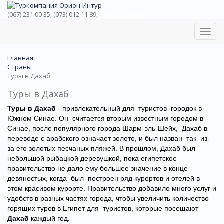
(067) 231 00 35, (073) 012 11 89,
(067) 242 38 60
Toggl
navig
Главная
Страны
Туры в Дахаб
Туры в Дахаб
Туры в Дахаб
- привлекательный для туристов городок в
Южном Синае. Он считается вторым известным городом в
Синае, после популярного города Шарм-эль-Шейх, Дахаб в
переводе с арабского означает золото, и был назван так из-
за его золотых песчаных пляжей. В прошлом, Дахаб был
небольшой рыбацкой деревушкой, пока египетское
правительство не дало ему большее значение в конце
девяностых, когда был построен ряд курортов и отелей в
этом красивом курорте. Правительство добавило много услуг и
удобств в разных частях города, чтобы увеличить количество
горящих туров в Египет для туристов, которые посещают
Дахаб
каждый год.