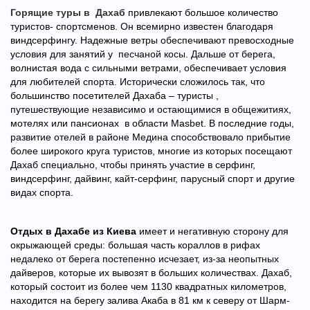
Горящие туры в Дахаб
привлекают большое количество
туристов- спортсменов. Он всемирно известен благодаря
виндсерфингу. Надежные ветры обеспечивают превосходные
условия для занятий у песчаной косы. Дальше от берега,
волнистая вода с сильными ветрами, обеспечивает условия
для любителей спорта. Исторически сложилось так, что
большинство посетителей Дахаба – туристы ,
путешествующие независимо и остающимися в общежитиях,
мотелях или пансионах в области Masbet. В последние годы,
развитие отелей в районе Медина способствовало прибытие
более широкого круга туристов, многие из которых посещают
Дахаб специально, чтобы принять участие в серфинг,
виндсерфинг, дайвинг, кайт-серфинг, парусный спорт и другие
видах спорта.
Отдых в Дахабе из Киева
имеет и негативную сторону для
окрыжающей среды: большая часть кораллов в рифах
недалеко от берега постепенно исчезает, из-за неопытных
дайверов, которые их вывозят в больших количествах.
Дахаб,
который состоит из более чем 1130 квадратных километров,
находится на берегу залива Акаба в 81 км к северу от Шарм-