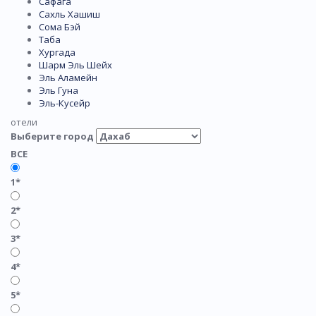
Сафага
Сахль Хашиш
Сома Бэй
Таба
Хургада
Шарм Эль Шейх
Эль Аламейн
Эль Гуна
Эль-Кусейр
отели
Выберите город
ВСЕ
1*
2*
3*
4*
5*