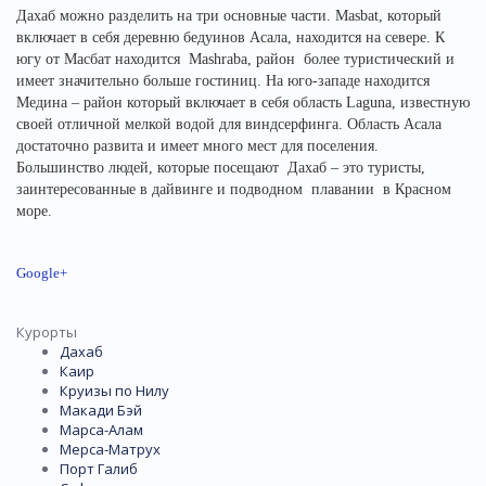
Дахаб можно разделить на три основные части. Masbat, который
включает в себя деревню бедуинов Асала, находится на севере. К
югу от Масбат находится Mashraba, район более туристический и
имеет значительно больше гостиниц. На юго-западе находится
Медина – район который включает в себя область Laguna, известную
своей отличной мелкой водой для виндсерфинга. Область Асала
достаточно развита и имеет много мест для поселения.
Большинство людей, которые посещают Дахаб – это туристы,
заинтересованные в дайвинге и подводном плавании в Красном
море.
Google+
Курорты
Дахаб
Каир
Круизы по Нилу
Макади Бэй
Марса-Алам
Мерса-Матрух
Порт Галиб