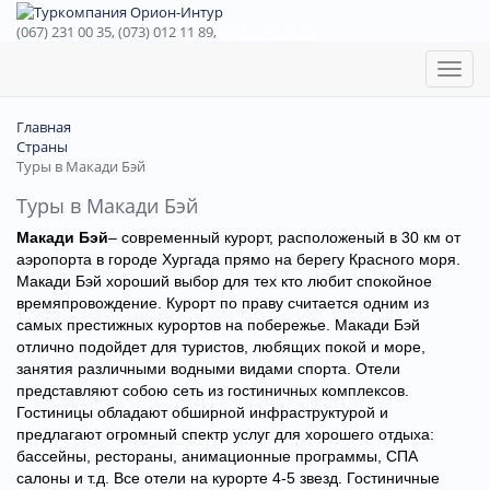
(067) 231 00 35, (073) 012 11 89,
(067) 242 38 60
Toggl
naviga
Главная
Страны
Туры в Макади Бэй
Туры в Макади Бэй
Макади Бэй
– современный курорт, расположеный в 30 км от
аэропорта в городе Хургада прямо на берегу Красного моря.
Макади Бэй хороший выбор для тех кто любит спокойное
времяпровождение. Курорт по праву считается одним из
самых престижных курортов на побережье. Макади Бэй
отлично подойдет для туристов, любящих покой и море,
занятия различными водными видами спорта. Отели
представляют собою сеть из гостиничных комплексов.
Гостиницы обладают обширной инфраструктурой и
предлагают огромный спектр услуг для хорошего отдыха:
бассейны, рестораны, анимационные программы, СПА
салоны и т.д. Все отели на курорте 4-5 звезд. Гостиничные