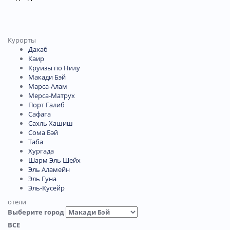
Курорты
Дахаб
Каир
Круизы по Нилу
Макади Бэй
Марса-Алам
Мерса-Матрух
Порт Галиб
Сафага
Сахль Хашиш
Сома Бэй
Таба
Хургада
Шарм Эль Шейх
Эль Аламейн
Эль Гуна
Эль-Кусейр
отели
Выберите город
ВСЕ