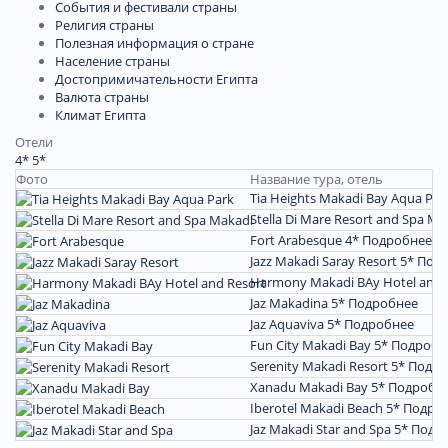
События и фестивали страны
Религия страны
Полезная информация о стране
Население страны
Достопримичательности Египта
Валюта страны
Климат Египта
Отели
4*
5*
Фото
Название тура, отель
Tia Heights Makadi Bay Aqua Par
Stella Di Mare Resort and Spa Ma
Fort Arabesque 4*
Подробнее
Jazz Makadi Saray Resort 5*
Под
Harmony Makadi BAy Hotel and 
Jaz Makadina 5*
Подробнее
Jaz Aquaviva 5*
Подробнее
Fun City Makadi Bay 5*
Подробн
Serenity Makadi Resort 5*
Подро
Xanadu Makadi Bay 5*
Подробн
Iberotel Makadi Beach 5*
Подро
Jaz Makadi Star and Spa 5*
Подр